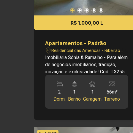
R$ 1.000,00 L
Apartamentos - Padrão
Residencial das Américas - Ribeirão
Preto/SP
Imobiliária Sônia & Ramalho - Para além
de negócios imobiliários, tradição,
inovação e exclusividade! Cód.: L32550
Principais informações do imóvel: -
Apartamento Padrão - Bairro
2
1
1
56m²
Residencial das Américas - Sala -
Dorm.
Banho
Garagem
Terreno
Cozinha planejada - 02 Dormitorios - 01
Banheiro - Área de serviço - 01 Vaga
Garagem coberta Informações bônus: -
Armários - Imóvel nas imediações de
Supermercados e Restaurantes