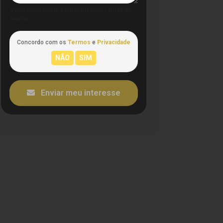
Você pode editar esta mensagem antes de
enviar.
Concordo com os
Termos
e
Privacidade
Enviar meu interesse