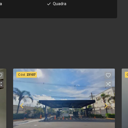
ia
Quadra
Cód.
23107