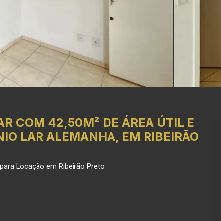
R COM 42,50M² DE ÁREA ÚTIL E
IO LAR ALEMANHA, EM RIBEIRÃO
 para Locação em Ribeirão Preto