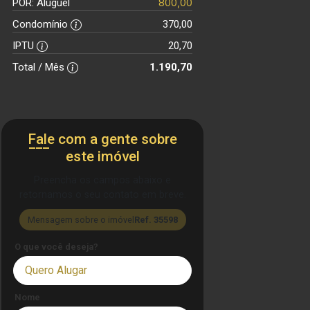
800,00
POR: Aluguel
Condomínio
370,00
IPTU
20,70
Total / Mês
1.190,70
Fale com a gente sobre
este imóvel
Preencha os campos abaixo e
retornamos o seu contato em breve.
Mensagem sobre o imóvel
Ref. 35598
O que você deseja?
Quero Alugar
Nome