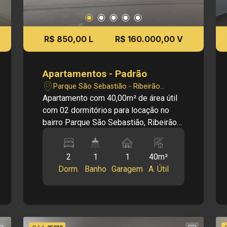
R$ 850,00 L
R$ 160.000,00 V
Apartamentos - Padrão
Parque São Sebastião - Ribeirão
Preto/SP
Apartamento com 40,00m² de área útil
com 02 dormitórios para locação no
bairro Parque São Sebastião, Ribeirão
Preto/SP. Excelente apartamento em
região residencial, oferecendo conforto,
2
1
1
40m²
praticidade e fácil acesso aos
Dorm.
Banho
Garagem
A. Útil
principais pontos da cidade. Ideal para
quem busca um imóvel funcional, com
ambientes bem distribuídos e ótima
localização para o dia a dia. Principais
informações do imóvel: Apartamento