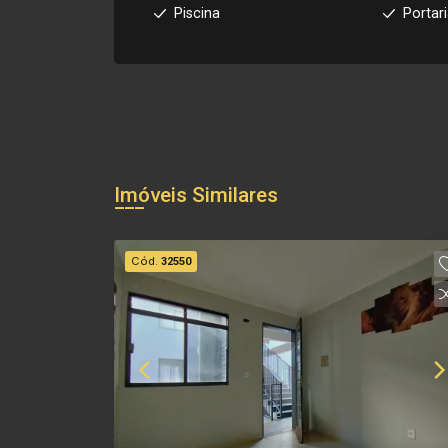
Piscina
Portar
Imóveis Similares
Cód.
32550