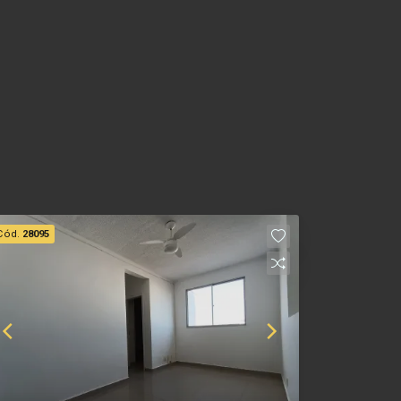
Cód.
28095