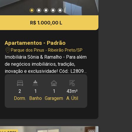
R$ 1.000,00 L
Apartamentos - Padrão
Parque dos Pinus - Ribeirão Preto/SP
Imobiliária Sônia & Ramalho - Para além
de negócios imobiliários, tradição,
inovação e exclusividade! Cód.: L28095
Principais informações do imóvel: -
Apartamento - Sala - Cozinha - 02
2
1
1
43m²
Dormitórios - Banheiro - Área de
Dorm.
Banho
Garagem
A. Útil
serviço - 01 Vaga de garagem
Dimensões: - 43,00m² de área útil
Informações Bônus: - Apartamento nas
imediações de supermercado, farmácia
e escola . - Armário Informações de