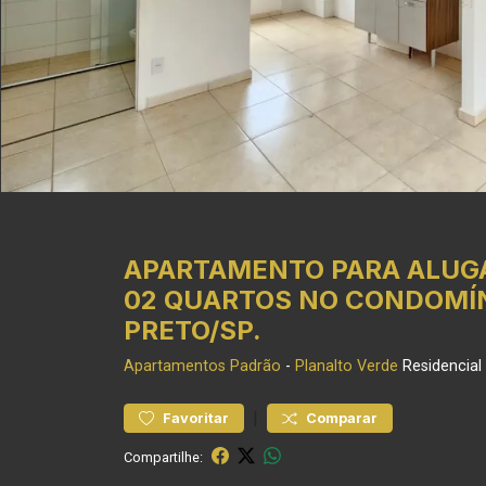
APARTAMENTO PARA ALUGA
02 QUARTOS NO CONDOMÍN
PRETO/SP.
Apartamentos
Padrão
-
Planalto Verde
Residencial
|
Favoritar
Comparar
Compartilhe: