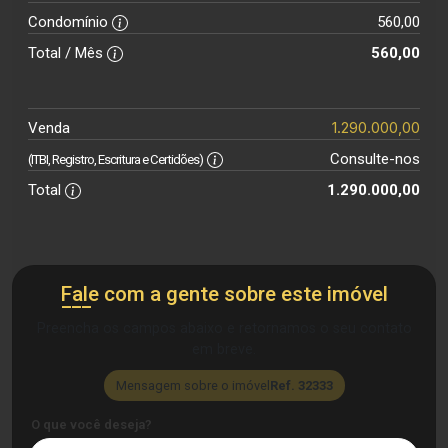
Condomínio
560,00
Total / Mês
560,00
1.290.000,00
Venda
Consulte-nos
(ITBI, Registro, Escritura e Certidões)
Total
1.290.000,00
Fale com a gente sobre este imóvel
Preencha os campos abaixo e retornamos o seu contato
em breve.
Mensagem sobre o imóvel
Ref. 32333
O que você deseja?