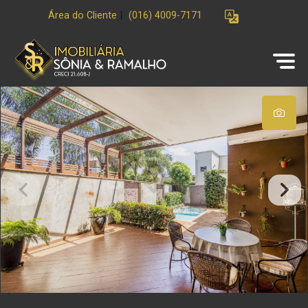
Área do Cliente
|
(016) 4009-7171