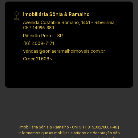
Cascata - Ótima localização Principais
informações do condomínio: - Portaria 24 horas
Imobiliária Sônia & Ramalho
- Salão de festas - Piscina - Churrasqueira
Avenida Costábile Romano, 1451 - Ribeirânia,
Investimento de locação: R$ 1.000.000,00 Obs:
CEP:
14096-380
A imobiliária se reserva ao direito de alterar
Ribeirão Preto - SP
qualquer informação referente aos valores,
(16) 4009-7171
dados e disponibilidade de seus imóveis, sem
vendas@soniaeramalhoimoveis.com.br
aviso prévio.
Creci: 21.608-J
Imobiliária Sônia & Ramalho - CNPJ 11.815.332/0001-40 |
Informamos que as mobílias e artigos de decoração são