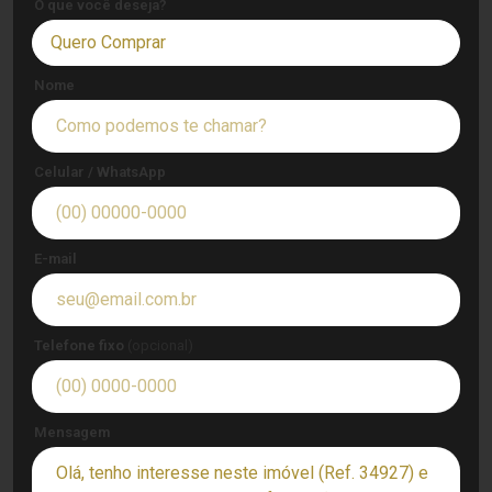
O que você deseja?
Quero Comprar
Nome
Celular / WhatsApp
E-mail
Telefone fixo
(opcional)
Mensagem