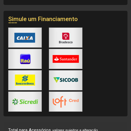
Simule um Financiamento
Total para Acessórios
valores sujeitos a alteração.