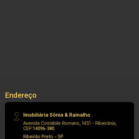
negócios imobiliários, tradição, inovação e
exclusividade! Cód.:V32773 Principais
informações do imóvel: - Casa Residencial -
Residencial San Marco II - Ilha Gênova - Sala
3
4
2
250m²
ampla - Cozinha gourmet - 03 Suítes - Banheiro
Dorm.
Banho
Garagens
Terreno
social - Área de serviço - 02 Vagas de garagem
Dimensões: - 250,00 m² de Área Terreno -
155,39 m² de Área Construída Informações
Bônus: - Armários - Box blindex - Piscina -
Churrasqueira Investimento de Venda: R$
1.500.000,00 Obs.: como imobiliária, me reservo
o direito de alterar qualquer informação
Endereço
referente aos valores, dados e disponibilidade
de meus imóveis, sem aviso prévio.
Imobiliária Sônia & Ramalho
Avenida Costábile Romano, 1451 - Ribeirânia,
CEP:
14096-380
Ribeirão Preto - SP