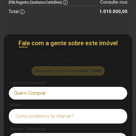
Consulte-nos
(ITBI, Registro, Escritura e Certidões)
Total
1.010.000,00
Fale com a gente sobre este imóvel
Preencha os campos abaixo e retornamos o seu contato
em breve.
Mensagem sobre o imóvel
Ref. 27000
O que você deseja?
Quero Comprar
Nome
Celular / WhatsApp