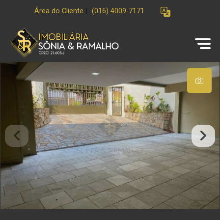
Área do Cliente
|
(016) 4009-7171