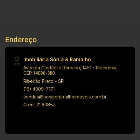
250,00 m². INFORMAÇÕES BÔNUS: - Armários; -
Ares-condicionados; LOCALIZAÇÃO
PRIVILEGIADA: O Condomínio Valência Ilha Túria
é um condomínio fechado que se destaca pela
segurança, infraestrutura moderna e excelente
Endereço
qualidade de vida. Oferece portaria 24 horas,
áreas de lazer, ruas planejadas e um ambiente
tranquilo e familiar. Localizado em Bonfim
Imobiliária Sônia & Ramalho
Paulista, proporciona fácil acesso às principais
Avenida Costábile Romano, 1451 - Ribeirânia,
avenidas de Ribeirão Preto, além de estar
CEP:
14096-380
próximo a escolas, supermercados, centros
Ribeirão Preto - SP
comerciais e diversos serviços. É uma
(16) 4009-7171
excelente opção para quem busca conforto,
vendas@soniaeramalhoimoveis.com.br
segurança, exclusividade e alto potencial de
Creci: 21.608-J
valorização imobiliária. INVESTIMENTO DE
LOCAÇÃO: R$ 6.900,00 INVESTIMENTO DE
VENDA: - R$ 1.200.000,00 Cód.: 34163
Imobiliária Sônia & Ramalho. Para além de
negócios imobiliários, tradição, inovação e