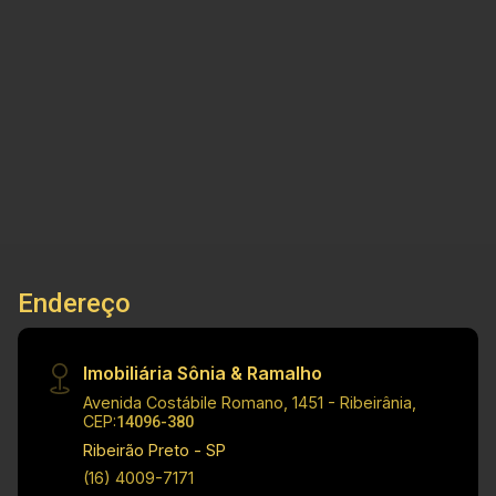
dormitórios, piso frio, 1 banheiro, lavanderia,
despensa, quintal, edícula e garagem. Sônia &
Ramalho Imóveis - Uma imobiliária diferente,
2
1
1
110m²
que empodera você para tomar as melhores
Dorm.
Banho
Garagem
Const.
decisões. ;) Medidas: Área Útil: 110,00 m² Área
Construída: 110,00 m²
Endereço
Imobiliária Sônia & Ramalho
Avenida Costábile Romano, 1451 - Ribeirânia,
CEP:
14096-380
Ribeirão Preto - SP
(16) 4009-7171