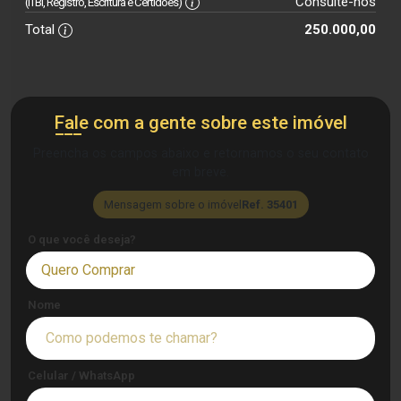
Consulte-nos
(ITBI, Registro, Escritura e Certidões)
Total
250.000,00
Fale com a gente sobre este imóvel
Preencha os campos abaixo e retornamos o seu contato
em breve.
Mensagem sobre o imóvel
Ref. 35401
O que você deseja?
Quero Comprar
Nome
Celular / WhatsApp