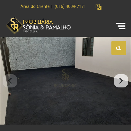
Área do Cliente
|
(016) 4009-7171