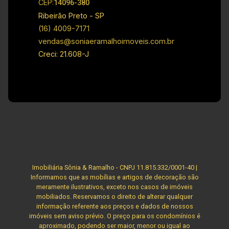
CEP:
14096-380
660.000,00 Obs: A imobiliária se reserva ao
Ribeirão Preto - SP
direito de alterar qualquer informação referente
(16) 4009-7171
aos valores, dados e disponibilidade de seus
vendas@soniaeramalhoimoveis.com.br
imóveis, sem aviso prévio.
Creci: 21.608-J
Imobiliária Sônia & Ramalho - CNPJ 11.815.332/0001-40 |
Informamos que as mobílias e artigos de decoração são
meramente ilustrativos, exceto nos casos de imóveis
mobiliados. Reservamos o direito de alterar qualquer
informação referente aos preços e dados de nossos
imóveis sem aviso prévio. O preço para os condomínios é
aproximado, podendo ser maior, menor ou igual ao