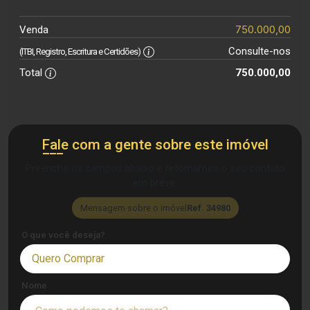
750.000,00
Venda
Consulte-nos
(ITBI, Registro, Escritura e Certidões)
Total
750.000,00
Fale com a gente sobre este imóvel
Preencha os campos abaixo e retornamos o seu contato
em breve.
Mensagem sobre o imóvel
Ref. 34980
O que você deseja?
Quero Comprar
Nome