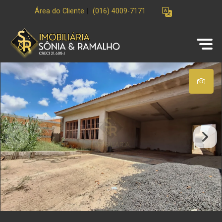
Área do Cliente
|
(016) 4009-7171