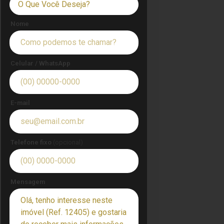
O Que Você Deseja?
Nome
Celular / WhatsApp
E-mail
Telefone fixo
(opcional)
Mensagem