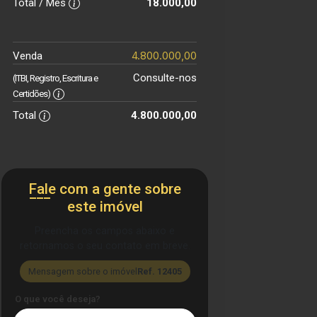
Total / Mês
18.000,00
4.800.000,00
Venda
Consulte-nos
(ITBI, Registro, Escritura e
Certidões)
Total
4.800.000,00
Fale com a gente sobre
este imóvel
Preencha os campos abaixo e
retornamos o seu contato em breve.
Mensagem sobre o imóvel
Ref. 12405
O que você deseja?