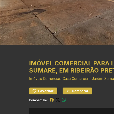
IMÓVEL COMERCIAL PARA 
SUMARÉ, EM RIBEIRÃO PRE
Imóveis Comerciais
Casa Comercial
-
Jardim Suma
|
Favoritar
Comparar
Compartilhe: