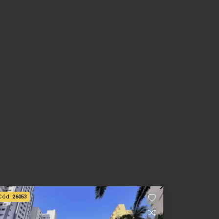
Cód.
26053