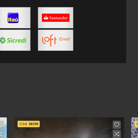
Cód.
26130