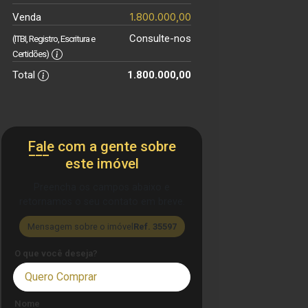
1.800.000,00
Venda
Consulte-nos
(ITBI, Registro, Escritura e
Certidões)
Total
1.800.000,00
Fale com a gente sobre
este imóvel
Preencha os campos abaixo e
retornamos o seu contato em breve.
Mensagem sobre o imóvel
Ref. 35597
O que você deseja?
Quero Comprar
Nome