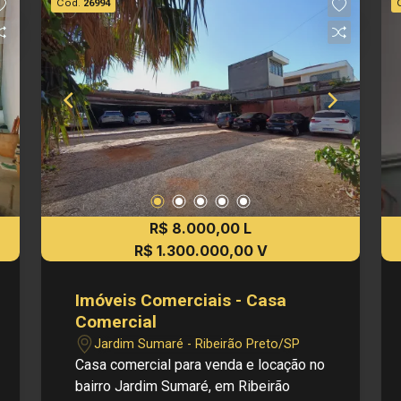
Cód.
26994
R$ 8.000,00 L
R$ 1.300.000,00 V
Imóveis Comerciais - Casa
Comercial
Jardim Sumaré - Ribeirão Preto/SP
Casa comercial para venda e locação no
bairro Jardim Sumaré, em Ribeirão