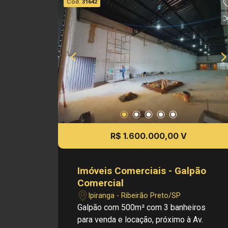
Cód.
31642
R$ 1.600.000,00 V
Imóveis Comerciais - Galpão
Comercial
Ipiranga - Ribeirão Preto/SP
Galpão com 500m² com 3 banheiros
para venda e locação, próximo à Av.