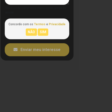
Você pode editar esta mensagem antes de
enviar.
Concordo com os
Termos
e
Privacidade
Enviar meu interesse