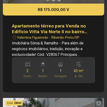
R$ 175.000,00 V
Apartamento térreo para Venda no
Edifício Vitta Via Norte II no bairro
Valentina Figueiredo em Ribeirão
Valentina Figueiredo - Ribeirão Preto/SP
Preto/SP.
Imobiliária Sônia & Ramalho - Para além de
negócios imobiliários, tradição, inovação e
exclusividade! Cód.: V28367 Principais
informações do imóvel: - Apartamento Térreo -
Sala - Cozinha - 02 Dormitórios - 01 Banheiro
2
1
1
43 m²
social - Área de serviço - 01 Vaga de garagem
Dorm.
Banho
Garagem
A. Útil
Dimensões: - 43,00m² de Área Útil Principais
informações do condomínio: - Portaria 24h -
Academia - Vigia - Quadra esportiva - Pet play -
Mercadinho - Playground - Piscina adulto e
infantil - 02 churrasqueiras completas com forno
Cód.
28363
a lenha e equipada com tudo - Salão de festas