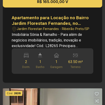
R$ 165.000,00 V
Apartamento para Locação no Bairro
Jardim Florestan Fernandes, no
Condomínio Vitta Ribeirão Verde 3, em
Jardim Florestan Fernandes - Ribeirão Preto/SP
Ribeirão Preto SP
Imobiliária Sônia & Ramalho - Para além de
negócios imobiliários, tradição, inovação e
exclusividade! Cód.: L28265 Principais
informações do imóvel: - Apartamento - Sala -
Cozinha - 02 Dormitórios - 01 Banheiro social -
2
1
1
63.50 m²
Área de serviço - 1 Vaga de garagem Condomínio
Dorm.
Banho
Garagem
Terreno
oferece: - Piscina - Academia -Salão de festas -
Quadra de futebol - Mercadinho - Espaço pet
Dimensões: - 63,50 m² de área terreno - 42,82 m²
de área útil Investimento de Locação: R$ 850,00
Investimento de IPTU: R$ 50,00 Obs.: a
Cód.
28205
imobiliária se reserva o direito de alterar qualquer
informação referente a valores, dados e