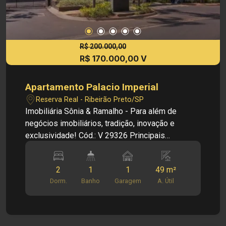
R$ 200.000,00
R$ 170.000,00 V
Apartamento Palacio Imperial
Reserva Real - Ribeirão Preto/SP
Imobiliária Sônia & Ramalho - Para além de
negócios imobiliários, tradição, inovação e
exclusividade! Cód.: V 29326 Principais
informações do imóvel: - Sala - Banheiro social -
2 dormitórios - Cozinha - Lavanderia - 1 vaga de
2
1
1
49 m²
garagem Informações do Condomínio: - -
Dorm.
Banho
Garagem
A. Útil
Dimensões: - 49,00m² área útil Investimento de
Venda: R$ 170.000,00 Obs.: a imobiliária se
reserva o direito de alterar qualquer informação
referente a valores, dados e disponibilidade de