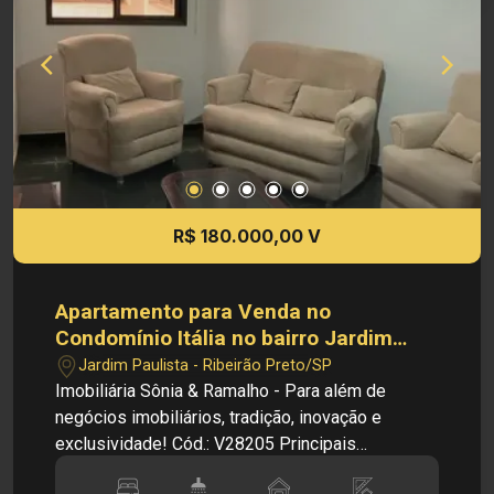
disponibilidade de seus imóveis, sem aviso
prévio.
R$ 180.000,00 V
Apartamento para Venda no
Condomínio Itália no bairro Jardim
Paulista em Ribeirão Preto/SP
Jardim Paulista - Ribeirão Preto/SP
Imobiliária Sônia & Ramalho - Para além de
negócios imobiliários, tradição, inovação e
exclusividade! Cód.: V28205 Principais
informações do imóvel: - Apartamento para