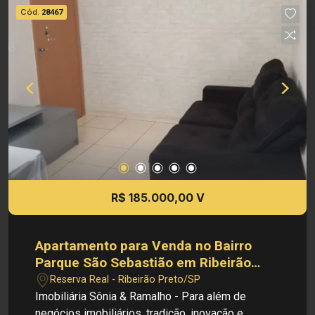
venda: R$ 195.000,00 Obs.: como imobiliária, me
Cód.
28467
reservo o direito de alterar qualquer informação
referente aos valores, dados e disponibilidade
de meus imóveis, sem aviso prévio.
R$ 185.000,00 V
Apartamento para Venda no Bairro
Parque São Sebastião em Ribeirão
Preto/SP.
Reserva Real - Ribeirão Preto/SP
Imobiliária Sônia & Ramalho - Para além de
negócios imobiliários, tradição, inovação e