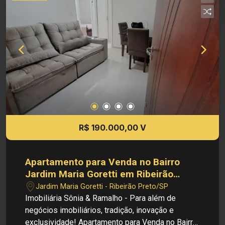
Condicionado - Cooktop - Coifa - Mesa com
adega acoplada - Espelho Principais
Informações do Condomínio: - Portaria 24 Horas
Facial - Salão de Festas - Piscina -
Brinquedoteca - Churrasqueira - Quadra
Poliesportiva - Quadra de Areia Investimento de
Locação: R$ 800,00 Investimento de Venda: R$
170.000,00 Investimento de Condomínio: R$
350,00 Investimento de IPTU: R$ 49,50 Obs.: a
imobiliária se reserva o direito de alterar qualquer
informação referente a valores, dados e
R$ 190.000,00 V
disponibilidade de seus imóveis, sem aviso
prévio.
Apartamento para Venda no Bairro
Jardim Maria Goretti em Ribeirão
Preto/SP.
Jardim Maria Goretti - Ribeirão Preto/SP
Imobiliária Sônia & Ramalho - Para além de
negócios imobiliários, tradição, inovação e
exclusividade! Apartamento para Venda no Bairro