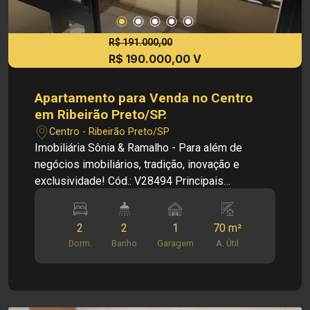
R$ 191.000,00
R$ 190.000,00 V
Apartamento para Venda no Centro
em Ribeirão Preto/SP.
Centro - Ribeirão Preto/SP
Imobiliária Sônia & Ramalho - Para além de
negócios imobiliários, tradição, inovação e
exclusividade! Cód.: V28494 Principais
informações do imóvel: - Apartamento - Sala -
Cozinha - 02 Dormitórios - 01 Banheiro social -
2
2
1
70 m²
Área de serviço com banheiro - 01 vaga de
Dorm.
Banho
Garagem
A. Útil
garagem Informações Bônus: - Apartamento nas
imediações da Av. Caramuru e diversos
comércios. - Armários - Ventilador de teto
Dimensões: - 70,00m² Área Útil Investimento