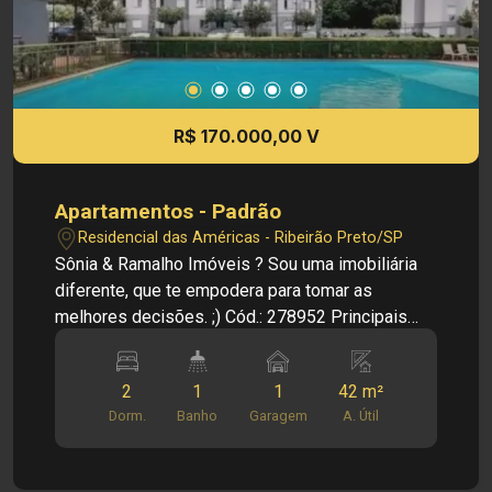
R$ 170.000,00 V
Apartamentos - Padrão
Residencial das Américas - Ribeirão Preto/SP
Sônia & Ramalho Imóveis ? Sou uma imobiliária
diferente, que te empodera para tomar as
melhores decisões. ;) Cód.: 278952 Principais
informações do imóvel: - Apartamento no Ed.
Praças do Ipiranga - 02 dormitórios com piso
2
1
1
42 m²
laminado - Sala de estar - Cozinha - Banheiro
Dorm.
Banho
Garagem
A. Útil
social - Área de serviço - 01 vaga de garagem
sendo coberta Informações bônus: - Estrutura
para ar condicionado - Torres com 8 andares -