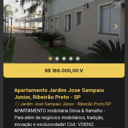
completo, com aparelho de ar-condicionado,
freezer, churrasqueira, som, mesa e cadeiras
Investimento de venda: R$ 175.000,00 Obs.:
como imobiliária, me reservo o direito de alterar
qualquer informação referente aos valores,
dados e disponibilidade de meus imóveis, sem
aviso prévio.
R$ 186.000,00 V
Apartamento Jardim Jose Sampaio
Junior, Ribeirão Preto - SP
Jardim José Sampaio Júnior - Ribeirão Preto/SP
APARTAMENTO Imobiliária Sônia & Ramalho -
Para além de negócios imobiliários, tradição,
inovação e exclusividade! Cód.: V28362