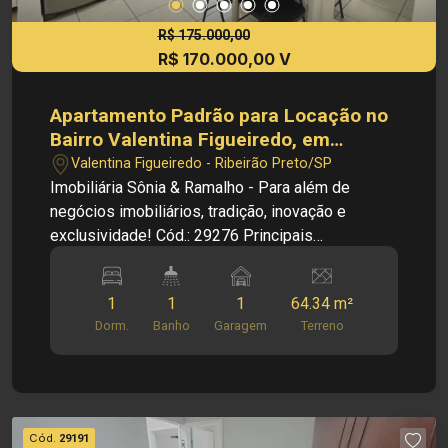
R$ 175.000,00
R$ 170.000,00 V
Apartamento Padrão para Locação no
Bairro Valentina Figueiredo, em
Ribeirão Preto
Valentina Figueiredo - Ribeirão Preto/SP
Imobiliária Sônia & Ramalho - Para além de
negócios imobiliários, tradição, inovação e
exclusividade! Cód.: 29276 Principais
Informações do Imóvel: - Apartamento Padrão -
Bairro Valentina Figueiredo - Vitta Via Norte 1 -
1
1
1
64.34 m²
Sala - Cozinha - 01 Dormitório - 01 Banheiro
Dorm.
Banho
Garagem
Terreno
Social - Área de Serviço - 01 Vaga de Garagem
Dimensões: - 64,34 m² de Área Terreno - 42,80
m² de Área Útil Informações Bônus: - Imóvel nas
Imediações de Supermercado, Restaurantes, e
Lojas. - Ventilador - Box Blindex - Armários - Ar
Cód.
29191