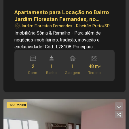
Apartamento para Locação no Bairro
Jardim Florestan Fernandes, no
Condomínio Domingos Angerami, em
Jardim Florestan Fernandes - Ribeirão Preto/SP
Ribeirão Preto/SP
Imobiliária Sônia & Ramalho - Para além de
negócios imobiliários, tradição, inovação e
exclusividade! Cód.: L28108 Principais
informações do imóvel: - Apartamento - Sala -
Cozinha - 02 Dormitórios - 01 Banheiro - Área de
2
1
1
48 m²
serviço - 01 Vaga de garagem Dimensões: -
Dorm.
Banho
Garagem
Terreno
48,00m² de área útil Informações Bônus: - Imóvel
nas imediações de supermercado, restaurantes,
e lojas. - Armários - Ventilador - Box Informações
de Condomínio: - Playground - Piscina -
Academia - Quadra de esporte - Salão de festas
Cód.
27988
- Área gourmet com churrasqueira - Mercado
Investimento de Locação: R$ 700,00
Investimento de IPTU: R$ 37,00 Investimento de