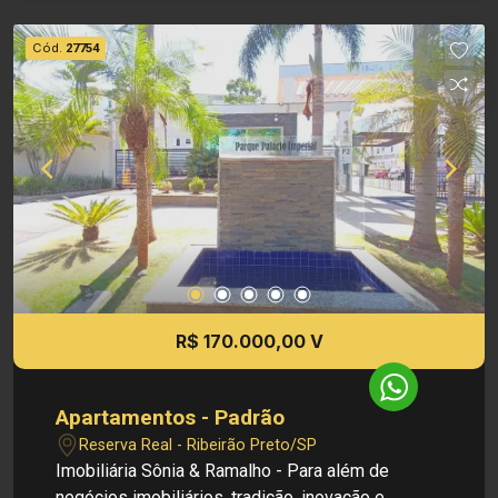
Elevador - Acesso digital Informações do
Condomínio: - Portaria 24h - Academia -
Cód.
27754
Condomínio fechado - Elevador - Permitido
animais - Piscina - Portaria - Salão de festas
Dimensões: - 42,00m² Área útil Investimento
venda: R$ 170.000,00 Preço de Condomínio: R$
350,00 Obs.: como imobiliária, me reservo o
direito de alterar qualquer informação referente
aos valores, dados e disponibilidade
R$ 170.000,00 V
Apartamentos - Padrão
Reserva Real - Ribeirão Preto/SP
Imobiliária Sônia & Ramalho - Para além de
negócios imobiliários, tradição, inovação e