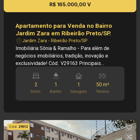
R$ 165.000,00 V
Apartamento para Venda no Bairro
Jardim Zara em Ribeirão Preto/SP.
Jardim Zara - Ribeirão Preto/SP
Imobiliária Sônia & Ramalho - Para além de
negócios imobiliários, tradição, inovação e
exclusividade! Cód.: V29163 Principais
informações do imóvel: - Apartamento - Sala -
Cozinha - 02 dormitórios - 01 banheiro social -
2
1
1
50 m²
Área de serviço - 01 vaga de garagem
Dorm.
Banho
Garagem
Terreno
Dimensões: - 50,00m² de área útil Investimento
de compra: R$ 165.000,00 Obs: A imobiliária se
reserva ao direito de alterar qualquer informação
referente aos valores, dados e disponibilidade
de seus imóveis, sem aviso prévio.
Cód.
29012