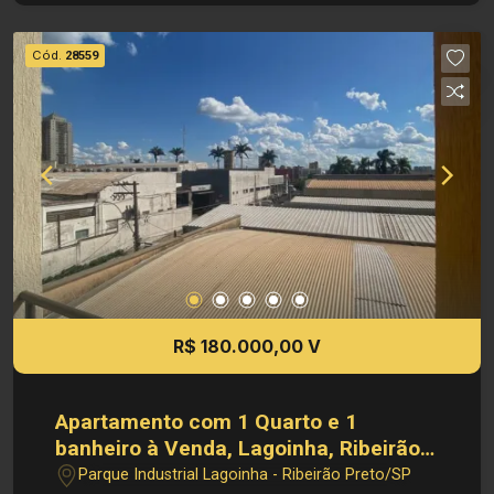
imóveis, sem aviso prévio
Cód.
28559
R$ 180.000,00 V
Apartamento com 1 Quarto e 1
banheiro à Venda, Lagoinha, Ribeirão
Preto - SP
Parque Industrial Lagoinha - Ribeirão Preto/SP