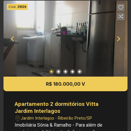
seus imóveis, sem aviso prévio.
Cód.
29324
R$ 180.000,00 V
Apartamento 2 dormitórios Vitta
Jardim Interlagos
Jardim Interlagos - Ribeirão Preto/SP
Imobiliária Sônia & Ramalho - Para além de