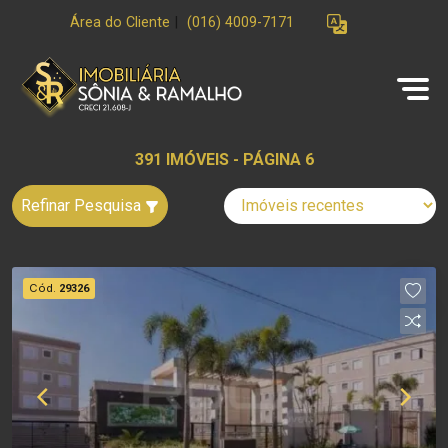
Área do Cliente
|
(016) 4009-7171
391 IMÓVEIS - PÁGINA 6
Refinar Pesquisa
Cód.
29326