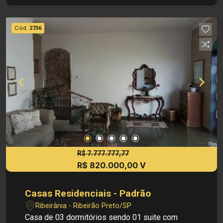
cima tem sacada para o fundo da casa. Na área
de lazer tem uma piscina ampla, área de
Cód.
2736
churrasco, pia com gabinetes, quintal de terra
com pomar, e abaixo da construção da casa tem
um quarto e banheiro de empregada e uma
varanda. Garagem para 4 veículos, sendo 02
cobertas e 02 descobertas, com portão
eletrônico. Terreno de 513 m² Construção de 392
m² - Aceita Permuta por apartamento - WhatsApp
24 Hrs. 16 99963 7700
R$ 7.777.777,77
R$ 820.000,00 V
Casas Residenciais - Padrão
Ribeirânia - Ribeirão Preto/SP
Casa de 03 dormitórios sendo 01 suite com