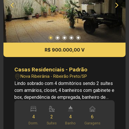
R$ 900.000,00 V
Casas Residenciais - Padrão
Nova Ribeirânia - Ribeirão Preto/SP
Lindo sobrado com 4 dormitórios sendo 2 suítes
com armários, closet, 4 banheiros com gabinete e
box, dependência de empregada, banheiro de
empregada, sala de tv, sala de jantar, cozinha
planejada, copa, dispensa, escritório, sacada, área
4
2
4
6
de serviço, varanda, quintal, churrasqueira, cerca
Dorm.
Suítes
Banho
Garagens
elétrica, alarme, 6 vagas de garagens sendo 3