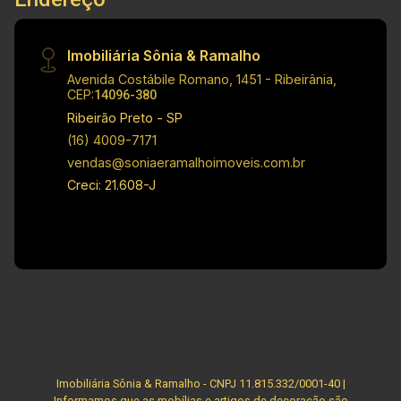
Imobiliária Sônia & Ramalho
Avenida Costábile Romano, 1451 - Ribeirânia,
CEP:
14096-380
Ribeirão Preto - SP
(16) 4009-7171
vendas@soniaeramalhoimoveis.com.br
Creci: 21.608-J
Imobiliária Sônia & Ramalho - CNPJ 11.815.332/0001-40 |
Informamos que as mobílias e artigos de decoração são