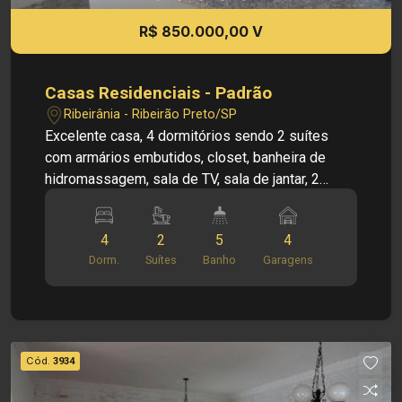
R$ 850.000,00 V
Casas Residenciais - Padrão
Ribeirânia - Ribeirão Preto/SP
Excelente casa, 4 dormitórios sendo 2 suítes
com armários embutidos, closet, banheira de
hidromassagem, sala de TV, sala de jantar, 2
lavabos, jardim de inverno, pé direito alto, cozinha
planejada, banheiro social com gabinete e box
4
2
5
4
blindex, área de serviço, quintal, espaço gourmet,
Dorm.
Suítes
Banho
Garagens
churrasqueira, piscina, 4 vagas de garagem
sendo 2 cobertas e portão eletrônico.
Cód.
3934