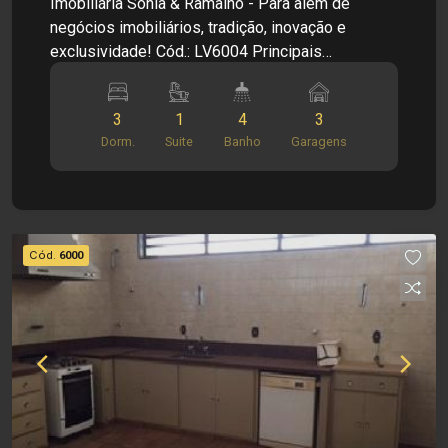
Imobiliária Sônia & Ramalho - Para além de
negócios imobiliários, tradição, inovação e
exclusividade! Cód.: LV6004 Principais
informações do imóvel: - Casa Sobrado - Piso
Inferior - Sala ampla - Cozinha - 02 Banheiros -
3
1
4
3
01 Lavabo - Área de serviço - 03 Vagas de
Dorm.
Suite
Banho
Garagens
garagem - Piso Superior - 01 Suíte Dimensões: -
270,00m² de área de terreno - 175,72m² de área
útil Informações Bônus: - Imóvel nas imediações
de hospital, supermercados e posto de gasolina.
- Armário - Ventilador - Box - Espelho -
Cód.
6000
Churrasqueira - Jardim de inverno Investimento
de Locação: R$ 3.000,00 Investimento de Venda:
R$ 850.000,00 Investimento de IPTU: R$ 157,60
Obs.: como imobiliária, me reservo o direito de
alterar qualquer informação referente aos
valores, dados e disponibilidade de meus
imóveis, sem aviso prévio.