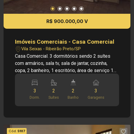
R$ 900.000,00 V
Imóveis Comerciais - Casa Comercial
Vila Seixas - Ribeirão Preto/SP
Casa Comercial. 3 dormitórios sendo 2 suítes
com armários, sala tv, sala de jantar, cozinha,
copa, 2 banheiro, 1 escritório, área de serviço 1
quarto no fundo com banheiro e 3 vagas
garagens. Área de lazer, piscina, churrasqueira.
3
2
2
3
Dorm.
Suítes
Banho
Garagens
Cód.
5937