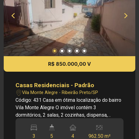
alterar qualquer informação referente aos
valores, dados e disponibilidade de meus
imóveis, sem aviso prévio!
R$ 850.000,00 V
Casas Residenciais - Padrão
Vila Monte Alegre - Ribeirão Preto/SP
Código: 431 Casa em ótima localização do bairro
Vila Monte Alegre O imóvel contém 3
dormitórios, 2 salas, 2 cozinhas, dispensa,
banheiro social, área de serviço, área de lazer
com piscina, churrasqueira e 2 banheiros
3
5
4
962.50 m²
masculino e feminino, quarto de despejo e