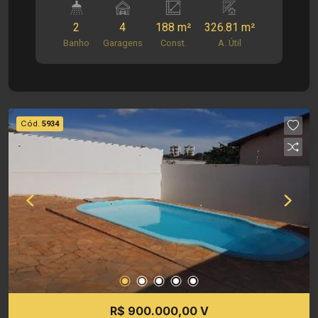
2
4
188 m²
326.81 m²
Banho
Garagens
Const.
A. Útil
Cód.
5934
R$ 900.000,00 V