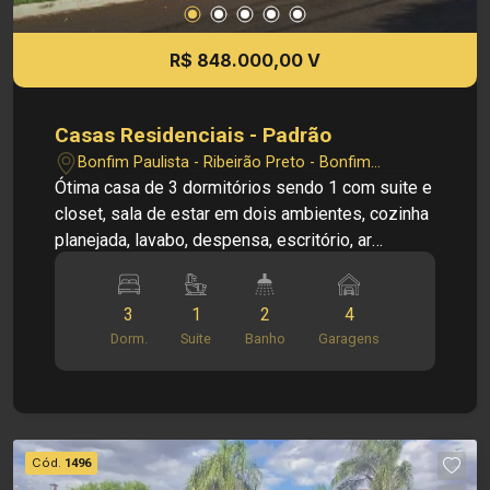
R$ 848.000,00 V
Casas Residenciais - Padrão
Bonfim Paulista - Ribeirão Preto - Bonfim
Paulista/SP
Ótima casa de 3 dormitórios sendo 1 com suite e
closet, sala de estar em dois ambientes, cozinha
planejada, lavabo, despensa, escritório, ar
condicionado, área de serviço, varanda gourmet,
quintal, jardim, 4 vagas de garagens, condomínio
3
1
2
4
oferecendo portaria 24hrs, segurança motorizada,
Dorm.
Suite
Banho
Garagens
área de lazer com espaço gourmet, playground,
quadra e piscina.
Cód.
1496