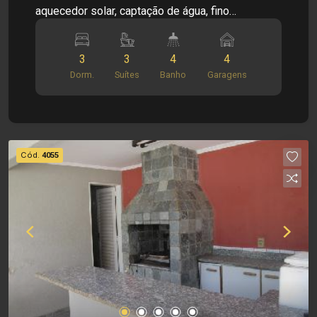
aquecedor solar, captação de água, fino
acabamento, rico em armários, com iluminação,
quintal com churrasqueira e 4 vagas de garagem.
3
3
4
4
Dorm.
Suítes
Banho
Garagens
Cód.
4055