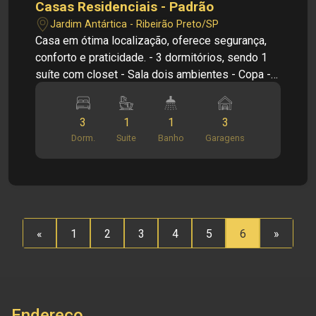
Casas Residenciais - Padrão
Jardim Antártica - Ribeirão Preto/SP
Casa em ótima localização, oferece segurança,
conforto e praticidade. - 3 dormitórios, sendo 1
suíte com closet - Sala dois ambientes - Copa -
Cozinha - Quintal - 3 vagas de garagem
Informações bônus: - Armários planejados -
3
1
1
3
Despensa - Jardim de inverno - Área de lazer
Dorm.
Suite
Banho
Garagens
com piscina - Varanda com churrasqueira
Dimensões: 360m² Terreno 215m² Construção
Investimento de Venda: V353 R$ 850.000,00
Obs.: a imobiliária se reserva o direito de alterar
qualquer informação referente a valores, dados e
disponibilidade de seus imóveis, sem aviso
«
1
2
3
4
5
6
»
prévio.
Endereço