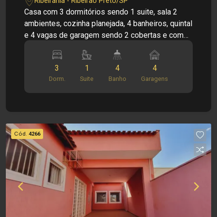
Ribeirânia - Ribeirão Preto/SP
Casa com 3 dormitórios sendo 1 suite, sala 2
ambientes, cozinha planejada, 4 banheiros, quintal
e 4 vagas de garagem sendo 2 cobertas e com
portão eletrônico.
3
1
4
4
Dorm.
Suite
Banho
Garagens
Cód.
4266