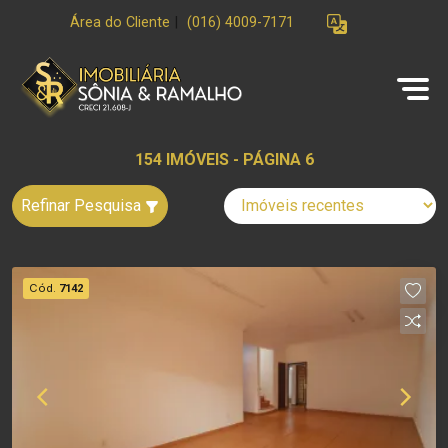
Área do Cliente
|
(016) 4009-7171
154 IMÓVEIS - PÁGINA 6
Refinar Pesquisa
Cód.
7142