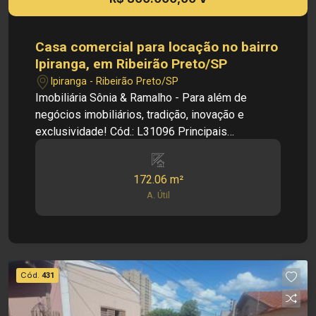
Casa comercial para locação no bairro
Ipiranga, em Ribeirão Preto/SP
Ipiranga - Ribeirão Preto/SP
Imobiliária Sônia & Ramalho - Para além de
negócios imobiliários, tradição, inovação e
exclusividade! Cód.: L31096 Principais
Informações do Imóvel: - Casa Comercial - Bairro
Ipiranga - 03 espaços individuais para escritórios
172.06 m²
- Cozinha - Banheiro social Dimensões: - 172,06
A. Útil
m² de Área Util Informações Bônus: - Pia com
gabinete - Piso frio - Obs: Casa comercial bem
localizada, próxima a supermercados,
restaurantes e lojas. Investimento de Locação:
R$ 4.500,00 Investimento de Venda: R$
Cód.
431
800.000,00 Investimento de IPTU: R$ 148,70
Obs.: como imobiliária, me reservo o direito de