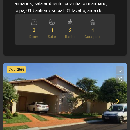
armários, sala ambiente, cozinha com armário,
copa, 01 banheiro social, 01 lavabo, área de
serviço, dependência de empregada, piso
ardósia, quintal, piscina, 04 vagas de garagem
3
1
2
4
(sendo 02 cobertas). Terreno de 437,5 m²
Dorm.
Suite
Banho
Garagens
Construção: 268 m²
Cód.
2698