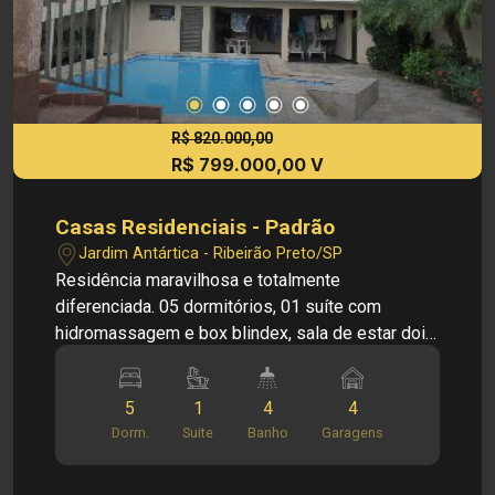
R$ 820.000,00
R$ 799.000,00 V
Casas Residenciais - Padrão
Jardim Antártica - Ribeirão Preto/SP
Residência maravilhosa e totalmente
diferenciada. 05 dormitórios, 01 suíte com
hidromassagem e box blindex, sala de estar dois
ambientes com pé direito duplo, cozinha com
armários, sala de jantar. Na Parte de baixo tem 03
5
1
4
4
dormitórios sendo uma suíte, as salas, cozinha,
Dorm.
Suite
Banho
Garagens
lavabo, lavanderia. Na parte de cima são mais
dois quartos com um banheiro social, sendo um
dos quartos bem amplo, os dois dormitórios em