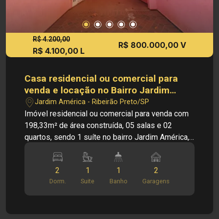
R$ 4.200,00
R$ 800.000,00 V
R$ 4.100,00 L
Casa residencial ou comercial para
venda e locação no Bairro Jardim
América em Ribeirão Preto/SP.
Jardim América - Ribeirão Preto/SP
Imóvel residencial ou comercial para venda com
198,33m² de área construída, 05 salas e 02
quartos, sendo 1 suíte no bairro Jardim América,
Em Ribeirão Preto/SP. PRINCIPAIS
INFORMAÇÕES DO IMÓVEL: - Casa padrão - 05
2
1
1
2
Salas - Cozinha - Copa - Escritório - 02 Quartos
Dorm.
Suite
Banho
Garagens
sendo 1 Suíte - 02 Banheiros - Quintal - Área de
serviço - 02 Vagas de garagem DIMENSÕES: -
250,00m² de Área de Terreno - 198,33m² de Área