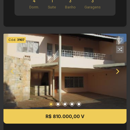
4
1
3
3
de garagem. Aceita propostas.
Dorm.
Suite
Banho
Garagens
Cód.
3907
R$ 810.000,00 V