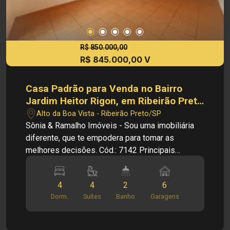
R$ 850.000,00
R$ 845.000,00 V
Casa Padrão para Venda no Bairro
Jardim Heitor Rigon, em Ribeirão Preto
SP
Alto da Boa Vista - Ribeirão Preto/SP
Sônia & Ramalho Imóveis - Sou uma imobiliária
diferente, que te empodera para tomar as
melhores decisões. Cód.: 7142 Principais
informações do imóvel: - Casa térrea - Bairro Alto
da Boa Vista - Sala de TV - Sala de jantar dois
4
4
2
6
ambientes - Cozinha com armários - 04
Dorm.
Suítes
Banho
Garagens
dormitórios sendo os 4 suítes - 07 banheiros -
Escritório - Dependência de empregada -
Cozinha nos fundos - Despensa - Área de