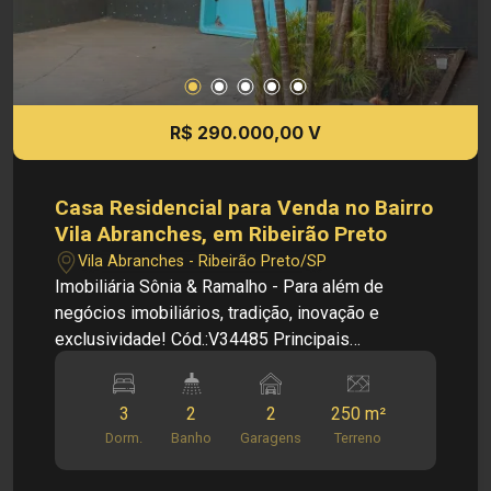
R$ 290.000,00 V
Casa Residencial para Venda no Bairro
Vila Abranches, em Ribeirão Preto
Vila Abranches - Ribeirão Preto/SP
Imobiliária Sônia & Ramalho - Para além de
negócios imobiliários, tradição, inovação e
exclusividade! Cód.:V34485 Principais
informações do imóvel: - Casa Residencial -
Bairro Vila Abranches - Sala - Cozinha - 03
3
2
2
250 m²
Dormitórios - 02 Banheiros sociais - Área de
Dorm.
Banho
Garagens
Terreno
serviço - 02 Vagas de garagem Dimensões: -
250,00 m² de Área Terreno - 145,86 m² de Área