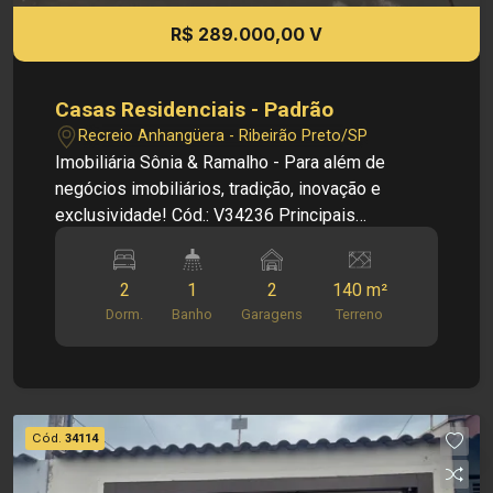
R$ 289.000,00 V
Casas Residenciais - Padrão
Recreio Anhangüera - Ribeirão Preto/SP
Imobiliária Sônia & Ramalho - Para além de
negócios imobiliários, tradição, inovação e
exclusividade! Cód.: V34236 Principais
informações do imóvel: - Sala - Quintal - Banheiro
social - 2 dormitórios - Cozinha - Área de serviço
2
1
2
140 m²
- 2 vagas de garagem Dimensões: - 140,00 m²
Dorm.
Banho
Garagens
Terreno
área terreno - 44,16 m² área construída
Investimento de Venda: R$ 289.000,00 Obs.: a
imobiliária se reserva o direito de alterar qualquer
informação referente a valores, dados e
disponibilidade de seus imóveis, sem aviso
Cód.
34114
prévio.