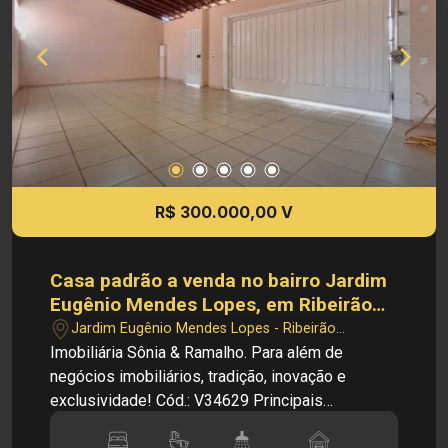
e serviços próximos, além de fácil acesso a
restaurantes, compras e lazer. Investimento de
locação: R$ 1.700,00 Investimento de Venda: R$
308.000,00 Investimento de IPTU: R$ 65,67 Obs:
A imobiliária se reserva ao direito de alterar
qualquer informação referente aos valores,
dados e disponibilidade de seus imóveis, sem
aviso prévio.
R$ 300.000,00 V
Casa padrão a venda no bairro Jardim
Eugênio Mendes Lopes, em Ribeirão
Preto SP
Jardim Eugênio Mendes Lopes - Ribeirão
Preto/SP
Imobiliária Sônia & Ramalho. Para além de
negócios imobiliários, tradição, inovação e
exclusividade! Cód.: V34629 Principais
informações do imóvel: - Casa padrão a venda -