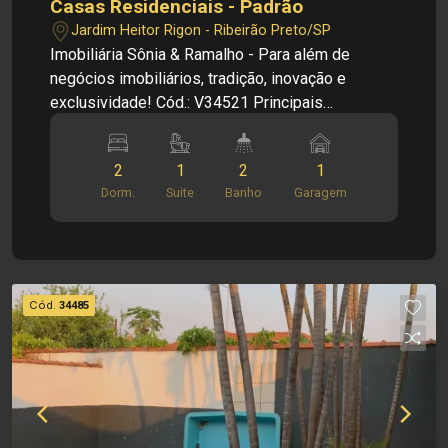
Casas Residenciais - Padrão
Jardim Heitor Rigon - Ribeirão Preto/SP
Imobiliária Sônia & Ramalho - Para além de
negócios imobiliários, tradição, inovação e
exclusividade! Cód.: V34521 Principais
informações do imóvel: - 2 Quartos sendo uma
suíte - 2 banheiros - Cozinha grande - Sala
2
1
2
1
grande - Quintal no fundo - Área gourmet
Dorm.
Suite
Banho
Garagem
completa Dimensões: - 130,00 m² área terreno -
101,28 m² área construída Investimento de
Venda: R$ 275.000,00 Obs.: a imobiliária se
reserva o direito de alterar qualquer informação
referente a valores, dados e disponibilidade de
Cód.
34485
seus imóveis, sem aviso prévio.