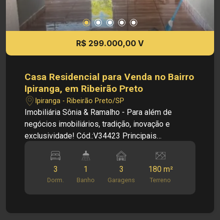
imóveis, sem aviso prévio.
R$ 299.000,00 V
Casa Residencial para Venda no Bairro
Ipiranga, em Ribeirão Preto
Ipiranga - Ribeirão Preto/SP
Imobiliária Sônia & Ramalho - Para além de
negócios imobiliários, tradição, inovação e
exclusividade! Cód.:V34423 Principais
informações do imóvel: - Casa Residencial -
Bairro Ipiranga - Sala - Cozinha - 03 Dormitórios -
3
1
3
180 m²
Banheiro social - Área de serviço - 03 Vagas de
Dorm.
Banho
Garagens
Terreno
garagem Edícula: - Sala - Cozinha - 01 Dormitório
- Banheiro social Dimensões: - 180,00 m² de
Área Terreno - 105,10 m² de Área Construída
Informações bônus: - Imóvel nas imediações de