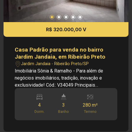
R$ 320.000,00 V
Casa Padrão para venda no bairro
Jardim Jandaia, em Ribeirão Preto
Jardim Jandaia - Ribeirão Preto/SP
Imobiliária Sônia & Ramalho - Para além de
negócios imobiliários, tradição, inovação e
exclusividade! Cód.: V34049 Principais
informações do imóvel: - Casa Padrão - Bairro
Jardim Jandaia - Casa 1 - Sala - Cozinha - 02
4
3
280 m²
dormitórios - 01 banheiro - Area se serviço -
Dorm.
Banho
Terreno
Casa 2 - Sala - Cozinha - 01 dormitórios - Área de
serviço - Casa 3 - Sala - Cozinha - 01 dormitórios
- Área de serviço Dimensões: - Terreno: m² - Área