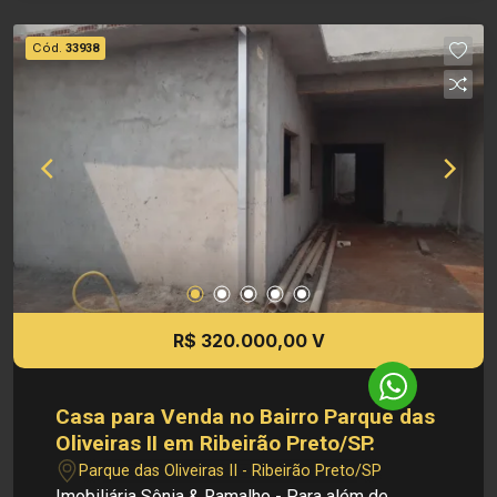
construída: m² Localização privilegiada: - Casa
Padrão nas imediações de avenidas, escolas e
Cód.
33938
supermercados Investimento de Venda: R$
320.000,00 Obs.: como imobiliária, me reservo o
direito de alterar qualquer informação referente
aos valores, dados e disponibilidade de meus
imóveis, sem aviso prévio.
R$ 320.000,00 V
Casa para Venda no Bairro Parque das
Oliveiras II em Ribeirão Preto/SP.
Parque das Oliveiras II - Ribeirão Preto/SP
Imobiliária Sônia & Ramalho - Para além de