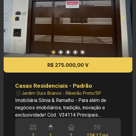
R$ 275.000,00 V
Casas Residenciais - Padrão
Jardim Ouro Branco - Ribeirão Preto/SP
Imobiliária Sônia & Ramalho - Para além de
negócios imobiliários, tradição, inovação e
exclusividade! Cód.: V34114 Principais
informações do imóvel: - Sala de estar - Sala de
jantar - Banheiro social - 2 dormitórios - Cozinha -
2
1
2
138.17 m²