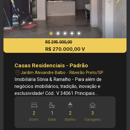
R$ 295.000,00
R$ 270.000,00 V
Casas Residenciais - Padrão
Jardim Alexandre Balbo - Ribeirão Preto/SP
Imobiliária Sônia & Ramalho - Para além de
negócios imobiliários, tradição, inovação e
exclusividade! Cód.: V 34061 Principais
informações do imóvel: - Sala - Banheiro social -
2 dormitórios (1 suíte) - Cozinha planejada - Área
2
1
2
3
de serviço - 3 vagas de garagem Dimensões: -
Dorm.
Suite
Banho
Garagens
200,00 m² área terreno - 73,45 m² área construída
Investimento de Venda: R$ 270.000,00 Obs.: a