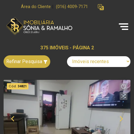
Área do Cliente
|
(016) 4009-7171
375 IMÓVEIS - PÁGINA 2
Refinar Pesquisa
Cód.
34821