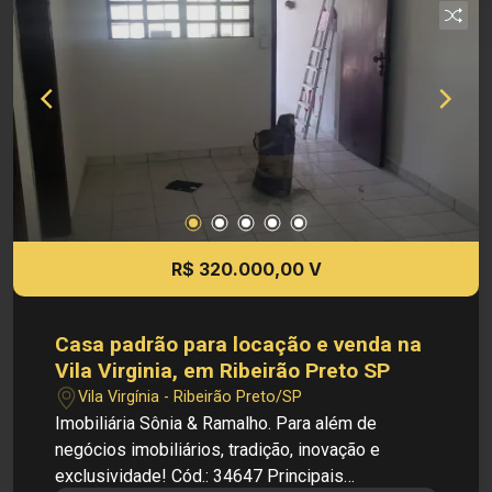
privilegiada: - Situada em bairo residencial,
tranquilo e familiar - Fácil acesso a escolas,
supermercados, restaurantes e comércios locais
- Boa valorização imobiliária na região Valor de
venda: R$ 276.000,00 Cód.: 34660 Imobiliária
Sônia & Ramalho. Para além de negócios
imobiliários, tradição, inovação e exclusividade!
Obs: A imobiliária se reserva ao direito de alterar
qualquer informação referente aos valores,
dados e disponibilidade de seus imóveis, sem
R$ 320.000,00 V
aviso prévio.
Casa padrão para locação e venda na
Vila Virginia, em Ribeirão Preto SP
Vila Virgínia - Ribeirão Preto/SP
Imobiliária Sônia & Ramalho. Para além de
negócios imobiliários, tradição, inovação e
exclusividade! Cód.: 34647 Principais