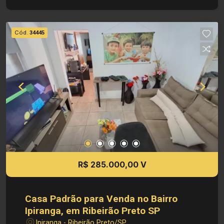
Construída Informações bônus: - Imóvel nas
imediações de avenidas, escolas e
supermercados Investimento de Venda: R$
Cód.
34445
290.000,00 Obs.: como imobiliária, me reservo o
direito de alterar qualquer informação referente
aos valores, dados e disponibilidade de meus
imóveis, sem aviso prévio.
R$ 285.000,00 V
Casa Padrão para Venda no Bairro
Ipiranga, em Ribeirão Preto SP
Ipiranga - Ribeirão Preto/SP