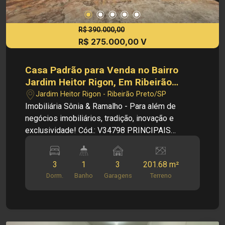
Venda: R$ 310.000,00 Investimento de IPTU: R$
54,53 Investimento de Condomínio: R$ 364,00
Cód.: V34813 Obs: A imobiliária se reserva ao
R$ 390.000,00
R$ 275.000,00 V
direito de alterar qualquer informação referente
aos valores, dados e disponibilidade de seus
imóveis, sem aviso prévio.
Casa Padrão para Venda no Bairro
Jardim Heitor Rigon, Em Ribeirão
Preto/SP
Jardim Heitor Rigon - Ribeirão Preto/SP
Imobiliária Sônia & Ramalho - Para além de
negócios imobiliários, tradição, inovação e
exclusividade! Cód.: V34798 PRINCIPAIS
INFORMAÇÕES DO IMÓVEL: - Sala - Copa - 03
Quartos - 01 Banheiro Social - Cozinha -
3
1
3
201.68 m²
Lavanderia - Garagem Com Três 03 Vagas
Dorm.
Banho
Garagens
Terreno
DIMENSÕES: - 201,68m² de Área de Terreno -
114,19m² de Área Útil INFORMAÇÕES BÔNUS: -
Quintal Amplo INVESTIMENTO DE LOCAÇÃO: R$
275.000,00 Obs.: A imobiliária se reserva ao