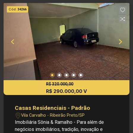
avenidas, escolas e supermercados
Cód.
34266
Investimento de Venda: R$ 299.000,00 Obs.:
como imobiliária, me reservo o direito de alterar
qualquer informação referente aos valores,
dados e disponibilidade de meus imóveis, sem
aviso prévio.
R$ 320.000,00
R$ 290.000,00 V
Casas Residenciais - Padrão
Vila Carvalho - Ribeirão Preto/SP
Imobiliária Sônia & Ramalho - Para além de
negócios imobiliários, tradição, inovação e