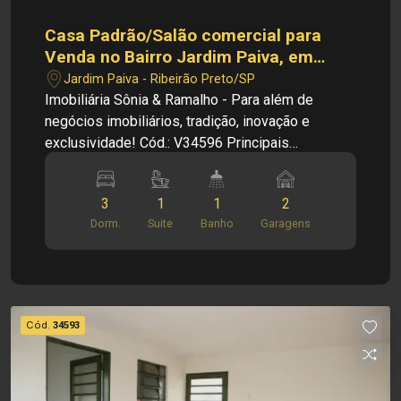
Casa Padrão/Salão comercial para
Venda no Bairro Jardim Paiva, em
Ribeirão Preto
Jardim Paiva - Ribeirão Preto/SP
Imobiliária Sônia & Ramalho - Para além de
negócios imobiliários, tradição, inovação e
exclusividade! Cód.: V34596 Principais
informações do imóvel: - Casa Padrão/Salão
comerical - Bairro Jardim Paiva - Sala - Cozinha -
3
1
1
2
01 Suíte - 02 Dormitórios - 01 Banheiro Social -
Dorm.
Suite
Banho
Garagens
Área de Serviço - 02 Vagas de garagem - Salão
amplo - 01 Banheiro Social Dimensões: - Terreno:
200,00 m² - Área útil: 71,52 m² - Área construída:
104,09 m² Informações bônus: - Área de
Churrasco Localização privilegiada: - Excelente
Cód.
34593
localizaçã, supermercados, bares e restaurantes
Investimento de Venda: R$ 280.000,00
Investimento de IPTU: R$ 66,00 Obs: A
imobiliária se reserva ao direito de alterar