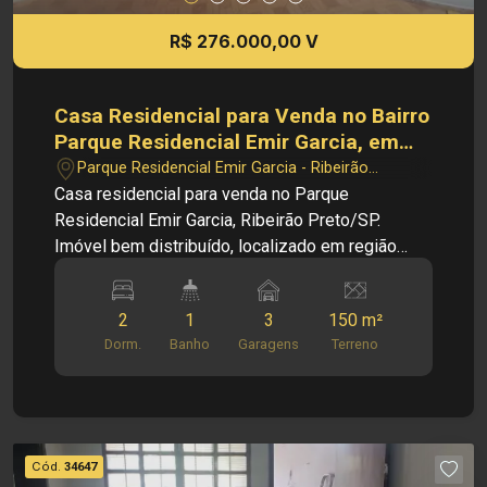
R$ 276.000,00 V
Casa Residencial para Venda no Bairro
Parque Residencial Emir Garcia, em
Ribeirão Preto
Parque Residencial Emir Garcia - Ribeirão
Preto/SP
Casa residencial para venda no Parque
Residencial Emir Garcia, Ribeirão Preto/SP.
Imóvel bem distribuído, localizado em região
tranquila e residencial, ideal para famílias que
buscam conforto, segurança e praticidade, com
2
1
3
150 m²
fácil acesso a comércios e serviços da região.
Dorm.
Banho
Garagens
Terreno
Principais informações do imóvel: - Casa
residencial - Bairro Parque Residencial Emir
Garcia - Sala - Cozinha - 02 quartos - Banheiro
social - Área de serviço - 03 vagas de garagem
Dimensões: - 150,00 m² de área de terreno -
Cód.
34647
94,31 m² de área construída Localização