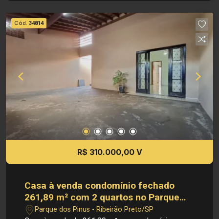
Bairro Ribeirania - Sala - Cozinha - 01 Quarto - 01
Banheiro - Area de serviço - 01 vaga de garagem
Cód.
34814
Dimensões: - Área Útil : 31,78m² Investimento de
Venda: R$ 320.000,00 Cód.: V34821 Imobiliária
Sônia & Ramalho. Para além de negócios
imobiliários, tradição, inovação e exclusividade!
Obs: A imobiliária se reserva ao direito de alterar
qualquer informação referente aos valores,
dados e disponibilidade de seus imóveis, sem
aviso prévio.
R$ 310.000,00 V
Casa à venda condomínio fechado
261,89 m² com 2 quartos no Parque
dos Pinus
Parque dos Pinus - Ribeirão Preto/SP