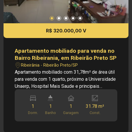
R$ 320.000,00 V
Apartamento mobiliado para venda no
Bairro Ribeirania, em Ribeirão Preto SP
Ribeirânia - Ribeirão Preto/SP
Apartamento mobiliado com 31,78m² de área útil
para venda com 1 quarto, próximo a Universidade
Unaerp, Hospital Mais Saude e principais
avenidas da cidade, no bairro Ribeirania, em
Ribeirão Preto/SP. Excelente apartamento em
1
1
1
31.78 m²
ótima localização, oferece segurança e conforto.
Dorm.
Banho
Garagem
Const.
Fácil acesso a supermercados, restaurantes,
escolas e comércios da cidade Principais
informações do imóvel: - Apartamento padrão -