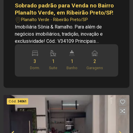
Sobrado padrão para Venda no Bairro
Planalto Verde, em Ribeirão Preto/SP.
Planalto Verde - Ribeirão Preto/SP
Imobiliária Sônia & Ramalho. Para além de
negócios imobiliários, tradição, inovação e
exclusividade! Cód.: V34109 Principais
informações do imóvel: - 03 Dormitórios - 01
Suite - 01 Banheiro Social - 01 Cozinha - Area de
3
1
1
2
Serviço - Quintal - 02 Vaga Coberta Dimensões: -
Dorm.
Suite
Banho
Garagens
Área Terreno: 125.00 m² - Área Edificação
Principal: 59.67 m² Localização privilegiada: -
Casa nas imediações do centro da cidade, de
escolas, supermercados e lojas. Investimento de
Venda: R$ 300.000,00 Obs: A imobiliária se
Cód.
34061
reserva ao direito de alterar qualquer informação
referente aos valores, dados e disponibilidade
de seus imóveis, sem aviso prévio.