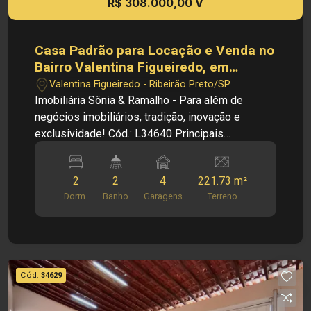
R$ 308.000,00 V
Casa Padrão para Locação e Venda no
Bairro Valentina Figueiredo, em
Ribeirão Preto SP
Valentina Figueiredo - Ribeirão Preto/SP
Imobiliária Sônia & Ramalho - Para além de
negócios imobiliários, tradição, inovação e
exclusividade! Cód.: L34640 Principais
informações do imóvel: - Casa Padrão - Bairro
Valentina Figueiredo - Sala - Cozinha - 02
2
2
4
221.73 m²
dormitórios - 02 banheiros, sendo 1 externo -
Dorm.
Banho
Garagens
Terreno
Despensa - Área de serviço - 04 vagas de
garagem Dimensões: - Terreno: 221,73 m² - Área
construída: 135,65 m² - Área util: 123,34 m²
Informações Bônus: - Área de churrasco - Portão
eletrônico - Ventilador - Ar-condicionado -
Cód.
34629
Camera Localização privilegiada: - Valentina
Figueiredo, em região residencial com comércios