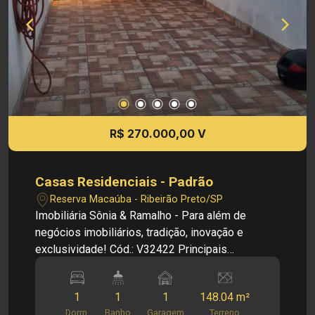
R$ 270.000,00 V
Casas Residenciais - Padrão
Reserva Macaúba - Ribeirão Preto/SP
Imobiliária Sônia & Ramalho - Para além de
negócios imobiliários, tradição, inovação e
exclusividade! Cód.: V32422 Principais
informações do imóvel: - Sala - Banheiro social -
1 dormitórios - Cozinha - Área de serviço - 1
1
1
1
148.04 m²
vagas de garagem Informações bônus: - Ponto
Dorm.
Banho
Garagem
Terreno