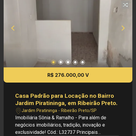
direito de alterar qualquer informação referente
aos valores, dados e disponibilidade de meus
imóveis, sem aviso prévio.
R$ 276.000,00 V
Casa Padrão para Locação no Bairro
Jardim Piratininga, em Ribeirão Preto.
Jardim Piratininga - Ribeirão Preto/SP
Imobiliária Sônia & Ramalho - Para além de
negócios imobiliários, tradição, inovação e
exclusividade! Cód.: L32737 Principais