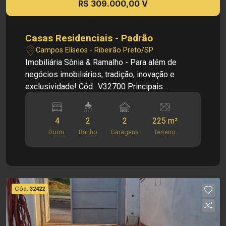
R$ 309.000,00 V
Casas Residenciais - Padrão
Campos Elíseos - Ribeirão Preto/SP
Imobiliária Sônia & Ramalho - Para além de
negócios imobiliários, tradição, inovação e
exclusividade! Cód.: V32700 Principais
informações do imóvel: - Sala - Banheiro social -
2 dormitórios - Cozinha - Área de serviço - 2
4
2
2
225 m²
vagas de garagem Informações bônus: - Edícula
Dorm.
Banho
Garagens
Terreno
com 2 dormitórios e banheiro Dimensões: -
225,00 m² área terreno - 175,27 m² área
construída Investimento de Venda: R$ 309.000,00
Obs.: a imobiliária se reserva o direito de alterar
qualquer informação referente a valores, dados e
Cód.
32422
disponibilidade de seus imóveis, sem aviso
prévio.