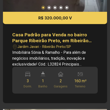
R$ 320.000,00 V
Casa Padrão para Venda no bairro
Parque Ribeirão Preto, em Ribeirão
Preto
Jardim Javari - Ribeirão Preto/SP
Imobiliária Sônia & Ramalho - Para além de
negócios imobiliários, tradição, inovação e
exclusividade! Cód.: L32824 Principais
informações do imóvel: - Casa Padrão - Bairro
Jardim Javari - Sala - Cozinha - 03 Dormitórios -
3
1
2
160 m²
01 Banheiro - Área de serviço - 02 Vagas de
Dorm.
Banho
Garagens
Terreno
garagem Dimensões: - 160,00 m² de Área
Terreno - 112,94 m² de Área Construída - 57,14
m² de Área Util Informações Bônus: - Ventilador -
Imóveis nas imediações de avenidas, escolas e