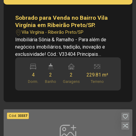
Sobrado para Venda no Bairro Vila
Virgínia em Ribeirão Preto/SP.
Vila Virgínia - Ribeirão Preto/SP
Imobiliária Sônia & Ramalho - Para além de
negócios imobiliários, tradição, inovação e
exclusividade! Cód.: V33404 Principais
informações do imóvel: - Sobrado - Térreo - Sala
- Cozinha - 01 Banheiro social - 02 Dormitórios -
4
2
2
229.81 m²
Área de serviço - 02 Vagas de garagem - Piso
Dorm.
Banho
Garagens
Terreno
superior - 02 Dormitórios - 01 Banheiro social
Dimensões: - 229,81m² de Terreno - 236,83m² de
Área útil Investimento de Venda: R 280.000,00
Obs.: como imobiliária, me reservo o direito de
alterar qualquer informação referente aos
Cód.
33337
valores, dados e disponibilidade de meus
imóveis, sem aviso prévio.