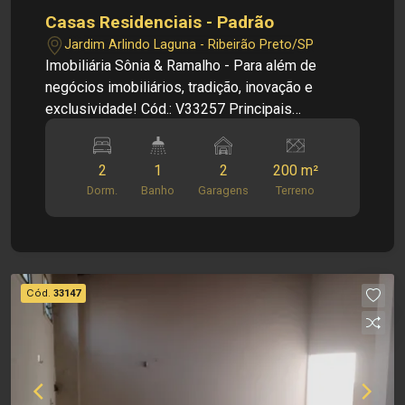
Casas Residenciais - Padrão
Jardim Arlindo Laguna - Ribeirão Preto/SP
Imobiliária Sônia & Ramalho - Para além de
negócios imobiliários, tradição, inovação e
exclusividade! Cód.: V33257 Principais
informações do imóvel: - Sala - Banheiro social -
2 dormitórios - Cozinha - Área de serviço - 2
2
1
2
200 m²
vagas de garagem Dimensões: - 200,00 m² área
Dorm.
Banho
Garagens
Terreno
terreno - 44,41 m² área construída Investimento
de Venda: R$ 280.000,00 Obs.: a imobiliária se
reserva o direito de alterar qualquer informação
referente a valores, dados e disponibilidade de
seus imóveis, sem aviso prévio.
Cód.
33147