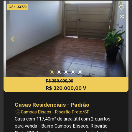
área construída Investimento de Venda: R$
Cód.
33770
315.000,00 Obs.: a imobiliária se reserva o direito
de alterar qualquer informação referente a
valores, dados e disponibilidade de seus
imóveis, sem aviso prévio.
R$ 350.000,00
R$ 320.000,00 V
Casas Residenciais - Padrão
Campos Elíseos - Ribeirão Preto/SP
Casa com 117,40m² de área útil com 2 quartos
para venda - Bairro Campos Eliseos, Ribeirão