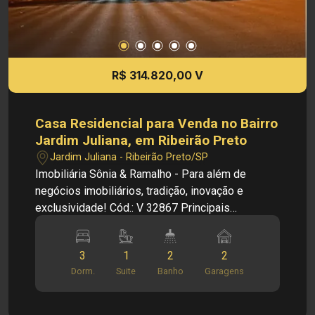
R$ 314.820,00 V
Casa Residencial para Venda no Bairro
Jardim Juliana, em Ribeirão Preto
Jardim Juliana - Ribeirão Preto/SP
Imobiliária Sônia & Ramalho - Para além de
negócios imobiliários, tradição, inovação e
exclusividade! Cód.: V 32867 Principais
informações do imóvel: - Casa Residencial -
Bairro Jardim Porto Seguro - Sala - Cozinha - 03
3
1
2
2
Dormitórios, sendo 1 suíte - Banheiro social -
Dorm.
Suite
Banho
Garagens
Área de serviço - Área de churrasco - 02 Vagas
de garagem Dimensões: - 160,00 m² de Área
Terreno - 128,10 m² de Área Construída