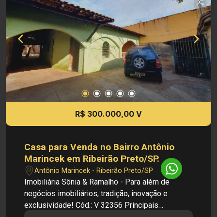
prévio.
R$ 300.000,00 V
Casa para Venda no Bairro Antônio
Marincek em Ribeirão Preto/SP.
Antônio Marincek - Ribeirão Preto/SP
Imobiliária Sônia & Ramalho - Para além de
negócios imobiliários, tradição, inovação e
exclusividade! Cód.: V 32356 Principais
informações do imóvel: - Casa - Sala - Cozinha -