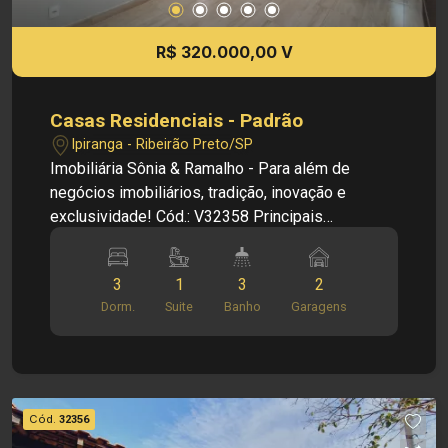
R$ 320.000,00 V
Casas Residenciais - Padrão
Ipiranga - Ribeirão Preto/SP
Imobiliária Sônia & Ramalho - Para além de
negócios imobiliários, tradição, inovação e
exclusividade! Cód.: V32358 Principais
informações do imóvel: - Sala - Banheiro social -
2 dormitórios - Cozinha - Área de serviço - 2
3
1
3
2
vagas de garagem Informações bônus: - Edícula
Dorm.
Suite
Banho
Garagens
com 1 cômodo e banheiro Dimensões: - 178,20
m² área terreno - 105,05 m² área construída
Investimento de Venda: R$ 320.000,00 Obs.: a
imobiliária se reserva o direito de alterar qualquer
informação referente a valores, dados e
Cód.
32356
disponibilidade de seus imóveis, sem aviso