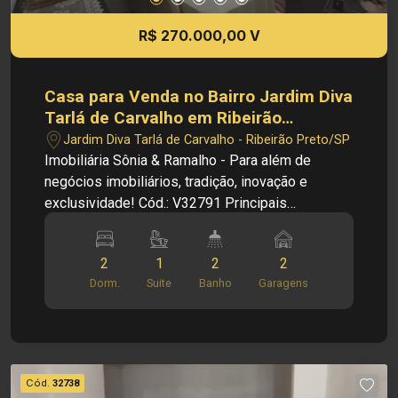
R$ 270.000,00 V
Casa para Venda no Bairro Jardim Diva
Tarlá de Carvalho em Ribeirão
Preto/SP.
Jardim Diva Tarlá de Carvalho - Ribeirão Preto/SP
Imobiliária Sônia & Ramalho - Para além de
negócios imobiliários, tradição, inovação e
exclusividade! Cód.: V32791 Principais
informações do imóvel: - Casa - Sala - Cozinha -
02 Dormitórios sendo 01 suíte - 01 Banheiro
2
1
2
2
social - Área de serviço - 02 Vagas de garagem
Dorm.
Suite
Banho
Garagens
Dimensões: - 150,00m² de Terreno - 66,27m² de
Área útil - 71,64m² de Área construída
Informações bônus: - Imóvel nas imediações da
Av. Dr. Fernando Mendes Garcia e diversos
comércios. Investimento de venda: R$
Cód.
32738
270.000,00 Obs.: como imobiliária, me reservo o