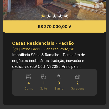
R$ 270.000,00 V
Casas Residenciais - Padrão
Quintino Facci II - Ribeirão Preto/SP
Imobiliária Sônia & Ramalho - Para além de
negócios imobiliários, tradição, inovação e
exclusividade! Cód.: V32385 Principais
informações do imóvel: - Sala - Banheiro social -
3 dormitórios sendo 1 suite - Dormitórios com
4
1
3
2
armários - Cozinha - Área de serviço - 1 vagas de
Dorm.
Suite
Banho
Garagens
garagem Informações bônus: - Edícula com 1
cômodo e banheiro Dimensões: - 200,00 m² área
terreno - 129,17 m² área construída Investimento
de Venda: R$ 270.000,00 Obs.: a imobiliária se