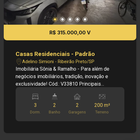
R$ 315.000,00 V
Casas Residenciais - Padrão
Adelino Simioni - Ribeirão Preto/SP
Imobiliária Sônia & Ramalho - Para além de
negócios imobiliários, tradição, inovação e
exclusividade! Cód.: V33810 Principais
informações do imóvel: - Sala - Banheiro social -
2 dormitórios - Cozinha planejada - Área goumert
3
2
2
200 m²
ampla - Área de serviço - 4 vagas de garagem
Dorm.
Banho
Garagens
Terreno
Informações bônus: - Edicula na frente
desvinculada da casa principal com sala cozinha
banheiro dormitório e área de serviço
Dimensões: - 200,00 m² área terreno - 178,55 m²