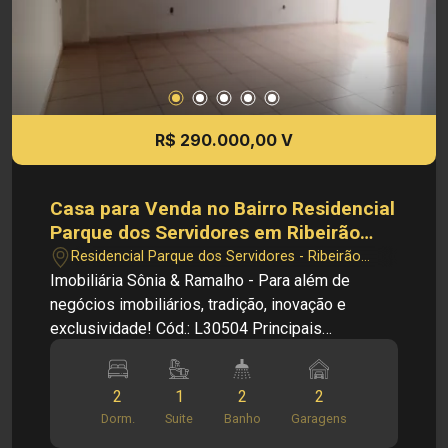
R$ 290.000,00 V
Casa para Venda no Bairro Residencial
Parque dos Servidores em Ribeirão
Preto/SP.
Residencial Parque dos Servidores - Ribeirão
Preto/SP
Imobiliária Sônia & Ramalho - Para além de
negócios imobiliários, tradição, inovação e
exclusividade! Cód.: L30504 Principais
informações do imóvel: - Casa Térrea - Sala -
Cozinha - 02 Dormitórios sendo 01 suíte - 01
2
1
2
2
Banheiro social - Área de serviço - 02 Vagas de
Dorm.
Suite
Banho
Garagens
serviço Dimensões: - 160,00m² de Terreno -