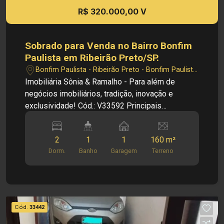
aviso prévio.
R$ 320.000,00 V
Sobrado para Venda no Bairro Bonfim
Paulista em Ribeirão Preto/SP.
Bonfim Paulista - Ribeirão Preto - Bonfim Paulista
(Ribeirão Preto)/SP
Imobiliária Sônia & Ramalho - Para além de
negócios imobiliários, tradição, inovação e
exclusividade! Cód.: V33592 Principais
informações do imóvel: - Casa - Sala - Cozinha -
03 Dormitórios - 01 Banheiro social - Área de
2
1
1
160 m²
serviço - 01 Vaga de garagem Dimensões: -
Dorm.
Banho
Garagem
Terreno
160,00m² de Terreno - 42,00m² de Área útil
Investimento de venda: R$ 320.000,000 Obs.:
como imobiliária, me reservo o direito de alterar
qualquer informação referente aos valores,
dados e disponibilidade de meus imóveis, sem
Cód.
33442
aviso prévio.