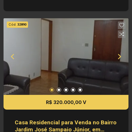
99,64m² de Área útil - 119,58m² de Área
construída Informações bônus: - Imóvel nas
imediações da Av. Henri Nestlé e diversos
comércios. Investimento de Venda: R$
Cód.
32890
290.000,00 Obs.: como imobiliária, me reservo o
direito de alterar qualquer informação referente
aos valores, dados e disponibilidade de meus
imóveis, sem aviso prévio.
R$ 320.000,00 V
Casa Residencial para Venda no Bairro
Jardim José Sampaio Júnior, em