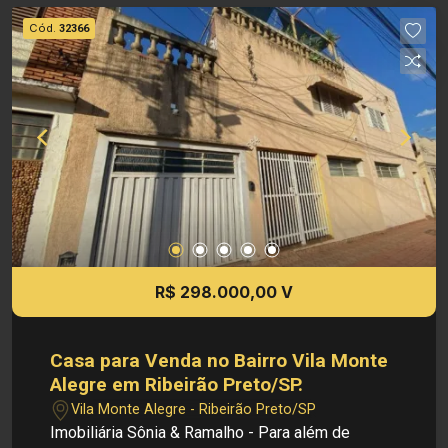
reserva o direito de alterar qualquer informação
Cód.
32366
referente a valores, dados e disponibilidade de
seus imóveis, sem aviso prévio.
R$ 298.000,00 V
Casa para Venda no Bairro Vila Monte
Alegre em Ribeirão Preto/SP.
Vila Monte Alegre - Ribeirão Preto/SP
Imobiliária Sônia & Ramalho - Para além de