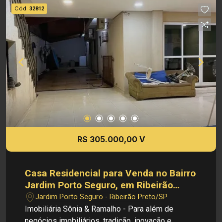
supermercados Investimento de Venda: R$
Cód.
32812
320.000,00 Investimento de IPTU: R$ 48,60 Obs.:
a imobiliária se reserva o direito de alterar
qualquer informação referente a valores, dados e
disponibilidade de seus imóveis, sem aviso
prévio.
R$ 305.000,00 V
Casa Residencial para Venda no Bairro
Jardim Porto Seguro, em Ribeirão
Preto
Jardim Porto Seguro - Ribeirão Preto/SP
Imobiliária Sônia & Ramalho - Para além de
negócios imobiliários, tradição, inovação e