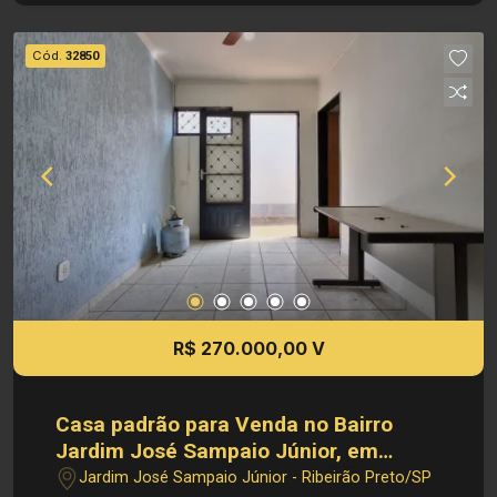
Informações Bônus: - Imóvel nas imediações de
avenidas, escolas e supermercados
Cód.
32850
Investimento de Venda: R$ 314.820,00 Obs.:
como imobiliária, me reservo o direito de alterar
qualquer informação referente aos valores,
dados e disponibilidade de meus imóveis, sem
aviso prévio.
R$ 270.000,00 V
Casa padrão para Venda no Bairro
Jardim José Sampaio Júnior, em
Ribeirão Preto
Jardim José Sampaio Júnior - Ribeirão Preto/SP