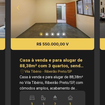
especialistas: WhatsApp: (16) 99963 -
7700 - Edalberto Ramalho. Obs.: como
imobiliária, me reservo o direito de
alterar qualquer informação referente
aos valores, dados e disponibilidade
de meus imóveis, sem aviso prévio.
R$ 550.000,00 V
Casa à venda e para alugar de
88,38m² com 3 quartos, sendo
1 suíte no Vila Tibério
Vila Tibério - Ribeirão Preto/SP
Casa à venda e para alugar de 88,38m²
no Vila Tibério, Ribeirão Preto/SP, com
cômodos amplos, acabamento de
qualidade, segurança, próxima a
escolas, comércio e com fácil acesso
3
1
2
3