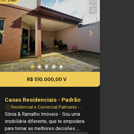
Cód.
27007
área construída Investimento de Venda:
R$ 500.000,00 Obs.: a imobiliária se
reserva o direito de alterar qualquer
informação referente a valores, dados e
disponibilidade de seus imóveis, sem
aviso prévio.
R$ 510.000,00 V
Casas Residenciais - Padrão
Residencial e Comercial Palmares -
Ribeirão Preto/SP
Sônia & Ramalho Imóveis - Sou uma
imobiliária diferente, que te empodera
para tomar as melhores decisões. ;