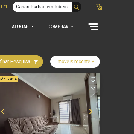
7171
ALUGAR
COMPRAR
finar Pesquisa
Cód.
27814