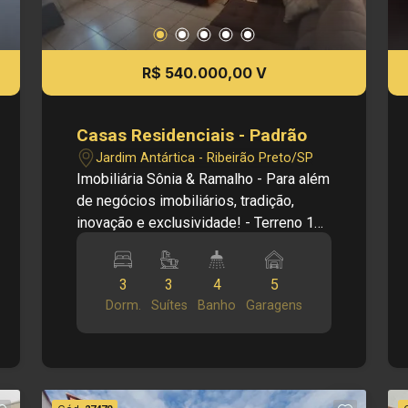
R$ 540.000,00 V
Casas Residenciais - Padrão
Jardim Antártica - Ribeirão Preto/SP
Imobiliária Sônia & Ramalho - Para além
de negócios imobiliários, tradição,
inovação e exclusividade! - Terreno 11
x 40 - 3 quartos sendo 3 suites - Uma
sala em L grande e Copa - Cozinha Com
3
3
4
5
Armarios - Tem uma Edicula - Tem
Dorm.
Suítes
Banho
Garagens
quital grande - Garagem coberta para 2
carros e es paço para 3 Carros
Descoberta Obs.: a imobiliária se
reserva o direito de alterar qualquer
informação referente a valores, dados e