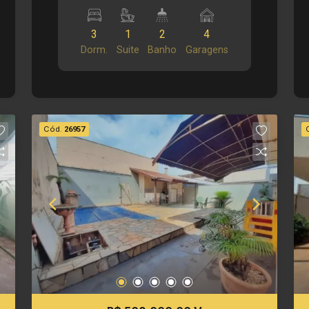
Principais informações do imóvel: -
Sala dois ambientes - Banheiro social -
3
1
2
4
Cozinha - 3 dormitório, sendo 1 suíte -
Dorm.
Suite
Banho
Garagens
Quintal - Área de serviço - 4 vagas de
garagem Informações bônus: - Box
blindex - Armários - Área de churrasco
com forno a lenha Dimensões: - 300,00
m² área terreno - 194,80 m² área
Cód.
26957
construída Investimento de Venda: R$
520.000,00 Obs.: a imobiliária se
reserva o direito de alterar qualquer
informação referente a valores, dados e
disponibilidade de seus imóveis, sem
aviso prévio.