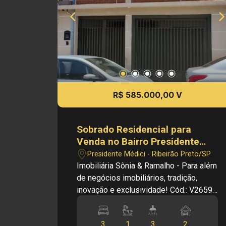
nosso time de especialistas:
WhatsApp: (16) 99963 - 7700 -
Edalberto Ramalho. Obs.: como
imobiliária, me reservo o direito de
alterar qualquer informação referente
aos valores, dados e disponibilidade
de meus imóveis, sem aviso prévio.
R$ 585.000,00 V
Sobrado Residencial para
Venda no Bairro Presidente
Médici, em Ribeirão Preto
Presidente Médici - Ribeirão Preto/SP
Imobiliária Sônia & Ramalho - Para além
de negócios imobiliários, tradição,
inovação e exclusividade! Cód.: V26596
Principais informações do imóvel: -
Sobrado Residencial - Bairro
3
1
3
2