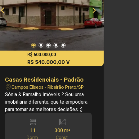
especialistas: WhatsApp: (16) 99963 -
7700 - Edalberto Ramalho. Obs.: como
imobiliária, me reservo o direito de
alterar qualquer informação referente
aos valores, dados e disponibilidade
de meus imóveis, sem aviso prévio.
R$ 600.000,00
R$ 540.000,00 V
Casas Residenciais - Padrão
Campos Elíseos - Ribeirão Preto/SP
Sônia & Ramalho Imóveis ? Sou uma
imobiliária diferente, que te empodera
para tomar as melhores decisões. ;)
Cód.: V26266 Principais informações
do imóvel: - Casa comercial no bairro
11
300 m²
Campos Elíseos - 11 salas - 6
Dorm.
Const.