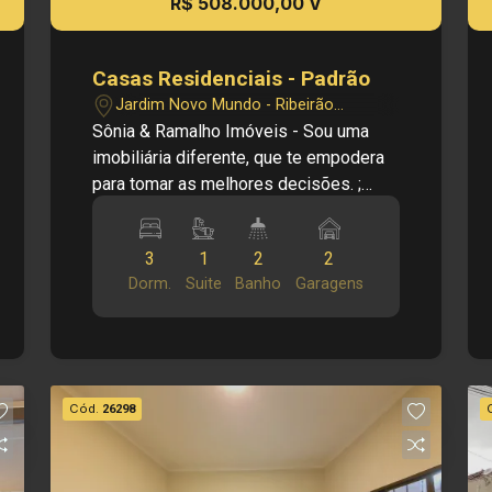
R$ 508.000,00 V
Casas Residenciais - Padrão
Jardim Novo Mundo - Ribeirão
Preto/SP
Sônia & Ramalho Imóveis - Sou uma
imobiliária diferente, que te empodera
para tomar as melhores decisões. ;
Cód.: V26957 Principais informações
do imóvel: - Casa térrea. - Jardim Novo
3
1
2
2
Mundo - 3 dormitórios - 1 suíte - 1
Dorm.
Suite
Banho
Garagens
banheiro social - Cozinha - Sala -
Lavanderia - Quintal - 2 vagas de
garagem - Armários. - Piscina - Área de
churrasco. Dimensões: - 350,00 m²
Área Terreno - 172,00 m² Área
Cód.
26298
Construída. Investimento venda: R$
508.000,00 Quer mais informações?
Fale com o nosso time de