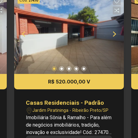
Cód.
27470
disponibilidade de seus imóveis, sem
aviso prévio.
R$ 520.000,00 V
Casas Residenciais - Padrão
Jardim Piratininga - Ribeirão Preto/SP
Imobiliária Sônia & Ramalho - Para além
de negócios imobiliários, tradição,
inovação e exclusividade! Cód.: 27470