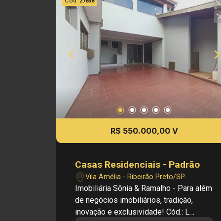
Cód.
27658
m² de terreno - 105,00 m² de área
construída Investimento de compra: R$
580.000,00 Obs: A imobiliária se
reserva ao direito de alterar qualquer
informação referente aos valores,
dados e disponibilidade de seus
imóveis, sem aviso prévio.
R$ 550.000,00 V
Casas Residenciais - Padrão
Vila Amélia - Ribeirão Preto/SP
Imobiliária Sônia & Ramalho - Para além
de negócios imobiliários, tradição,
inovação e exclusividade! Cód.: L