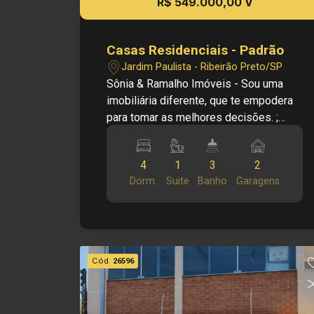
R$ 549.000,00 V
Casas Residenciais - Padrão
Jardim Paulista - Ribeirão Preto/SP
Sônia & Ramalho Imóveis - Sou uma
imobiliária diferente, que te empodera
para tomar as melhores decisões. ;
Cód.: V26993 Principais informações
do imóvel: - Casa térrea. - Jardim
4
1
3
2
Paulista - 4 dormitórios - 1 suite - 1
Dorm.
Suite
Banho
Garagens
banheiro social - Cozinha - Sala -
Lavanderia - 2 vagas de garagem -
Quintal coberto nos fundos - Edicula
com cozinha, quarto e banheiro
Dimensões: - 440,00 m² Área Terreno -
Cód.
26596
330,00 m² Área Construída.
Investimento venda: R$ 549.000,00
Quer mais informações? Fale com o