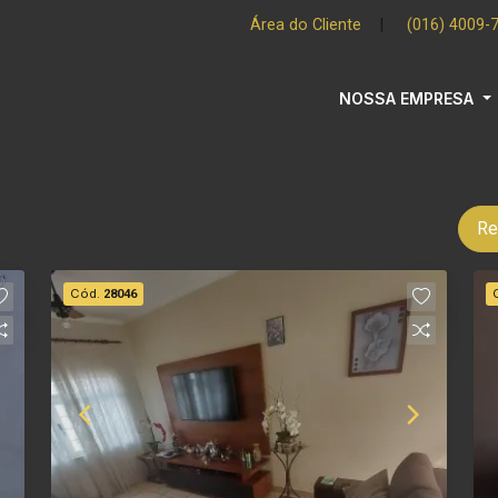
Área do Cliente
|
(016) 4009-
NOSSA EMPRESA
Re
Cód.
28046