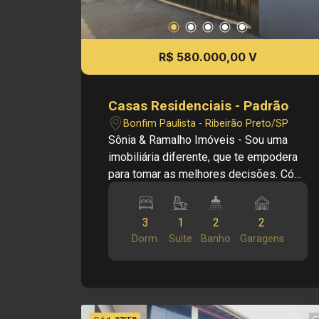
R$ 580.000,00 V
Casas Residenciais - Padrão
Bonfim Paulista - Ribeirão Preto/SP
Sônia & Ramalho Imóveis - Sou uma
imobiliária diferente, que te empodera
para tomar as melhores decisões. Cód.:
V28117 Principais informações do
imóvel: - Casa Térrea para Venda no
3
1
2
2
bairro Belvedere, em Bonfim Paulista
Dorm.
Suite
Banho
Garagens
SP - 03 dormitórios - 01 suíte - 02
banheiros - Sala de estar - Cozinha -
Churrasqueira - Área de serviço -
Corredor lateral contendo 2,00m² - 02
vagas de garagem Dimensões: - 250,00