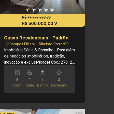
R$ 77.777.777,77
R$ 500.000,00 V
Casas Residenciais - Padrão
Campos Elíseos - Ribeirão Preto/SP
Imobiliária Sônia & Ramalho - Para além
de negócios imobiliários, tradição,
inovação e exclusividade! Cód.: 27812
Principais informações do imóvel: -
Sala dois ambientes - Cozinha - Copa -
2
1
2
3
2 dormitórios, sendo uma suíte - 1
Dorm.
Suite
Banho
Garagens
banheiro social - Salão acoplado na
casa - Lavanderia - 3 vagas de garagem
Informações bônus: - Aparelho de ar-
condicionado - Box blindex Dimensões:
- 214,10 m² área terreno - 203,22 m²