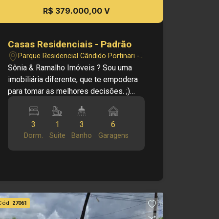
R$ 379.000,00 V
Casas Residenciais - Padrão
Parque Residencial Cândido Portinari -
Ribeirão Preto/SP
Sônia & Ramalho Imóveis ? Sou uma
imobiliária diferente, que te empodera
para tomar as melhores decisões. ;)
Cód.: V27103 Principais informações
do imóvel: - Tipo - Casa Térrea. - Bairro
3
1
3
6
- Portinari 03 dormitórios Sendo 01
Dorm.
Suite
Banho
Garagens
Suíte 02 quartos com ar condicionado
Armários embutidos em 02 quartos
Cozinha grande com Armários Sala 02
Ambientes Jardim de Inverno Piscina
Área de Churrasqueira Gourmet
Garagem p 06 Carros Canil Portão
Cód.
27061
Eletrônico Investimento venda: R$