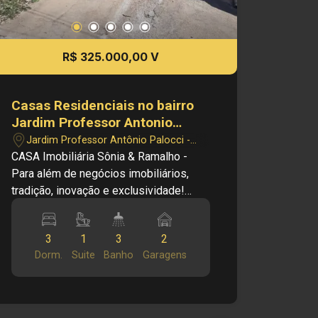
R$ 325.000,00 V
Casas Residenciais no bairro
Jardim Professor Antonio
Palocci, Ribeirão Preto - SP
Jardim Professor Antônio Palocci -
Ribeirão Preto/SP
CASA Imobiliária Sônia & Ramalho -
Para além de negócios imobiliários,
tradição, inovação e exclusividade!
Cód.: V28587 Principais informações
do imóvel: - Sala dois ambientes -
3
1
3
2
Banheiro social - 3 dormitórios, sendo 1
Dorm.
Suite
Banho
Garagens
suíte - Cozinha - Copa - Área de serviço
- 2 vagas de garagem Informações
bônus: - Área de Churrasco com
Banheiro - Quartinho de Despensa nos