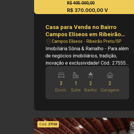
disponibilidade de seus imóveis, sem
R$ 405.000,00
aviso prévio.,
R$ 370.000,00 V
Casa para Venda no Bairro
Campos Elíseos em Ribeirão
Preto/SP.
Campos Elíseos - Ribeirão Preto/SP
Imobiliária Sônia & Ramalho - Para além
de negócios imobiliários, tradição,
inovação e exclusividade! Cód.: 27555
Principais informações do imóvel: -
Casa Térrea - Sala - Cozinha - 03
3
1
2
2
Dormitórios sendo 01 suíte - 02
Dorm.
Suite
Banho
Garagens
Banheiros - Área de serviço - 02 Vagas
de garagem Dimensões: - 144,52m² de
área de terreno - 83,78m² de área útil -
103,76m² de área construída
Informações Bônus: - Imóvel nas
Cód.
27102
imediações da Av. da Saudade e