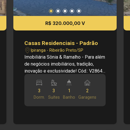
R$ 320.000,00 V
Casas Residenciais - Padrão
Ipiranga - Ribeirão Preto/SP
Imobiliária Sônia & Ramalho - Para além
de negócios imobiliários, tradição,
inovação e exclusividade! Cód.: V28649
- 120m2 terreno - 111 m2 construção -
Garagem para carrro e moto - 3 suítes,
3
3
1
2
sendo uma no térreo - Sala de TV - Sala
Dorm.
Suítes
Banho
Garagens
de estar - Cozinha com copa - Sala de
jantar - Lavabo - Lavanderia -
Churrasqueira Investimento de Vendas:
R$ R$ 320.000,00 Obs.: a imobiliária se
reserva o direito de alterar qualquer