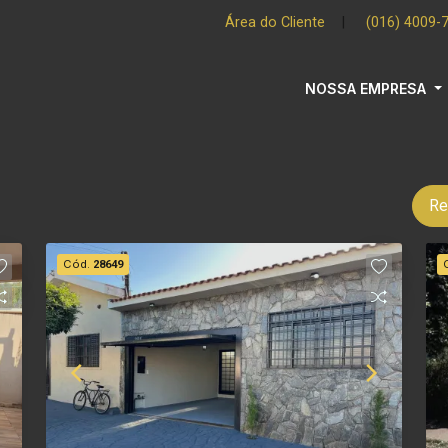
Área do Cliente
|
(016) 4009-
NOSSA EMPRESA
Re
Cód.
28649