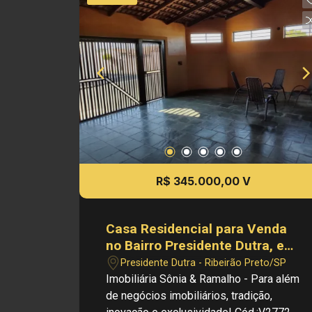
Localização excelente, Ponto Ônibus,
Supermercados, Colégio, Posto Saúde
e Principais Obs.: a imobiliária se
reserva o direito de alterar qualquer
informação referente a valores, dados e
disponibilidade de seus imóveis, sem
aviso prévio.
R$ 345.000,00 V
Casa Residencial para Venda
no Bairro Presidente Dutra, em
Ribeirão Preto
Presidente Dutra - Ribeirão Preto/SP
Imobiliária Sônia & Ramalho - Para além
de negócios imobiliários, tradição,