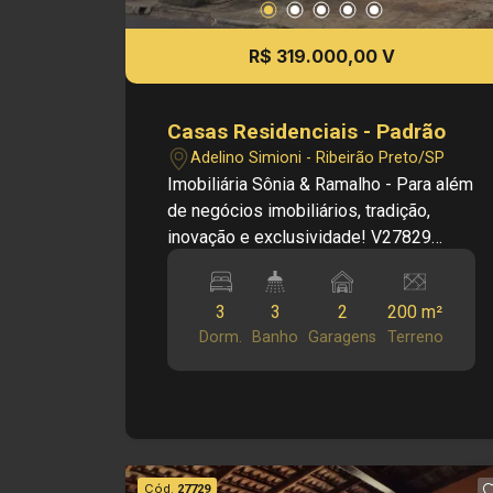
R$ 319.000,00 V
Casas Residenciais - Padrão
Adelino Simioni - Ribeirão Preto/SP
Imobiliária Sônia & Ramalho - Para além
de negócios imobiliários, tradição,
inovação e exclusividade! V27829
Principais informações do imóvel: - 03
dormitórios - Sala dois ambientes - 03
3
3
2
200 m²
Banheiros - Cozinha - Área de serviço -
Dorm.
Banho
Garagens
Terreno
Área de Churrasco - 03 vagas de
garagem Informações bônus: -
Ventiladores - Lavanderia - Despensa
Com Banheiro - Quintal - Área de
Churrasco com Balcão - Churrasqueira -
Garagem 03 Carros - Casa Piso frio -
Cód.
27729