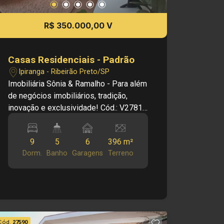
Investimento de Venda: R$ 380.000,00
Obs.: A imobiliária se reserva o direito
R$ 350.000,00 V
de alterar qualquer informação
referente a valores, dados e
disponibilidade de seus imóveis, sem
Casas Residenciais - Padrão
aviso prévio.
Ipiranga - Ribeirão Preto/SP
Imobiliária Sônia & Ramalho - Para além
de negócios imobiliários, tradição,
inovação e exclusividade! Cód.: V27810
Principais informações do imóvel: Casa
1 -3 quartos -2 banheiros -Sala -
9
5
6
396 m²
Cozinha -Área de serviço -Banheiro de
Dorm.
Banho
Garagens
Terreno
serviço -2 vagas de garagem -Sala
Casa 2 -2 quarto -1 banheiros -Sala -
Cozinha -Área de serviço -Banheiro de
serviço -1vagas de garagem -Sala Casa
3 -1 quarto -1 banheiros -Sala -Cozinha
-Área de serviço -Banheiro de serviço
Cód.
27590