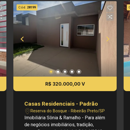
informação referente a valores, dados e
Cód.
28199
disponibilidade de seus imóveis, sem
aviso prévio.
R$ 320.000,00 V
Casas Residenciais - Padrão
Reserva do Bosque - Ribeirão Preto/SP
Imobiliária Sônia & Ramalho - Para além
de negócios imobiliários, tradição,