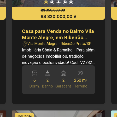
R$ 350.000,00
R$ 320.000,00 V
Casa para Venda no Bairro Vila
Monte Alegre, em Ribeirão
Preto/SP.
Vila Monte Alegre - Ribeirão Preto/SP
Imobiliária Sônia & Ramalho - Para além
de negócios imobiliários, tradição,
inovação e exclusividade! Cód.: V27822
Principais informações do imóvel: -
Casa Padrão - Bairro - Sala dois
6
2
2
250 m²
ambientes - Cozinha - 06 Dormitórios -
Dorm.
Banho
Garagens
Terreno
02 Banheiros - Área de serviço - 02
Vagas de garagem Dimensões: -
250,00 m² área terreno - 199,90 m² área
construída - 178,56 m² área util
Informações bônus: - Imóvel nas
Cód.
27669