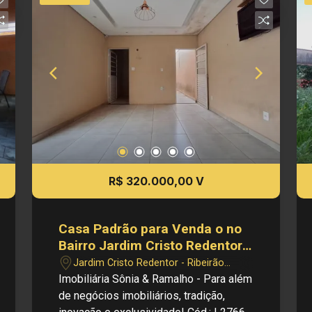
imediações de avenidas, escolas e
supermercados Investimento de Venda:
R$ 320.000,00 Investimento de IPTU:
R$ 159,40 Obs.: a imobiliária se reserva
o direito de alterar qualquer informação
referente a valores, dados e
disponibilidade de seus imóveis, sem
aviso prévio.
R$ 320.000,00 V
Casa Padrão para Venda o no
Bairro Jardim Cristo Redentor,
em Ribeirão Preto
Jardim Cristo Redentor - Ribeirão
Preto/SP
Imobiliária Sônia & Ramalho - Para além
de negócios imobiliários, tradição,