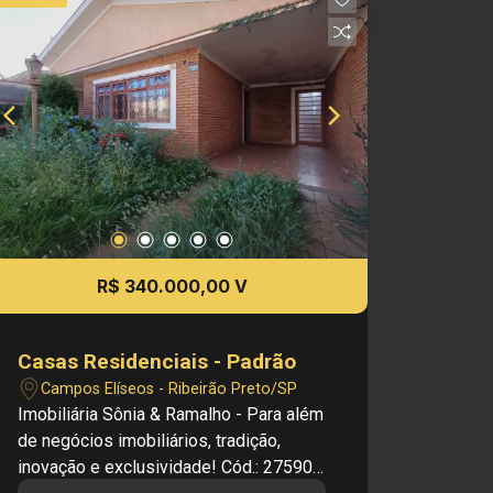
-1vagas de garagem -Sala Casa 4 -1
quarto -1 banheiros -Sala -Cozinha
-Área de serviço -Banheiro de serviço
-1vagas de garagem -Sala Dimensões:
- 396 m² área Útil Investimento de
Venda: R$ 350.000,00 Obs.: a imobiliária
se reserva o direito de alterar qualquer
informação referente a valores, dados e
disponibilidade de seus imóveis, sem
aviso prévio.
R$ 340.000,00 V
Casas Residenciais - Padrão
Campos Elíseos - Ribeirão Preto/SP
Imobiliária Sônia & Ramalho - Para além
de negócios imobiliários, tradição,
inovação e exclusividade! Cód.: 27590