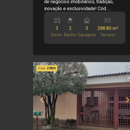
de negócios imobiliários, tradição,
inovação e exclusividade! Cód.:
LV28570 Principais informações do
imóvel: - Casa Padrão - Bairro Vila
3
2
3
288.80 m²
Amélia - Casa Principal e dos fundos -
Dorm.
Banho
Garagens
Terreno
Sala - Cozinha - 03 Dormitórios - 02
Banheiros - Varanda - Área de serviço -
03 Vaga de garagem Dimensões: -
288,80 m² de Terreno - 197,29 m² Área
Construída - 87,77 m² Área Util
Cód.
27829
Investimento de Venda: R$ 350.000,00
Inestimento de Locação: R$ 1.500,00
Investimento de IPTU: R$ 172,51 Obs.:
a imobiliária se reserva o direito de
alterar qualquer informação referente a
valores, dados e disponibilidade de
seus imóveis, sem aviso prévio