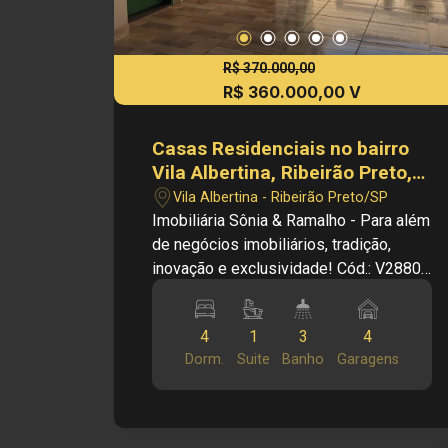
R$ 370.000,00
R$ 360.000,00 V
Casas Residenciais no bairro
Vila Albertina, Ribeirão Preto,
SP
Vila Albertina - Ribeirão Preto/SP
Imobiliária Sônia & Ramalho - Para além
de negócios imobiliários, tradição,
inovação e exclusividade! Cód.: V28805
Principais informações do imóvel:
CASA DA FRENTE - Cozinha - Copa - 3
4
1
3
4
quarto sendo 1 suíte com guarda roupa
Dorm.
Suite
Banho
Garagens
embutido - Sala - Cozinha externa -
Casa da pra fazer área de churrasco em
cima - 4 vagas garagem Informações
bônus: Edícula com 3 cômodos - sala -