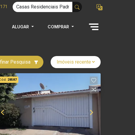
7171
ALUGAR
COMPRAR
finar Pesquisa
Cód.
28587