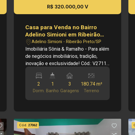
R$ 320.000,00 V
Casa para Venda no Bairro
Adelino Simioni em Ribeirão
Preto/SP.
Adelino Simioni - Ribeirão Preto/SP
Imobiliária Sônia & Ramalho - Para além
de negócios imobiliários, tradição,
inovação e exclusividade! Cód.: V27112
Principais informações do imóvel: -
Casa térrea - Sala 02 ambientes -
2
1
3
180.74 m²
Cozinha - 02 Dormitórios - 01 Banheiro
Dorm.
Banho
Garagens
Terreno
social - Área de serviço - 03 Vagas de
garagem Dimensões: - 180,74m² de
Terreno - 92,37m² de Área útil -
95,89m² de Área construída
Informações bônus: - Imóvel nas
Cód.
27062
imeidações da Av. Magid Simão Trad e