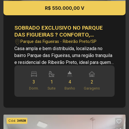
Ramalho. Para além de negócios imobiliários,
R$ 550.000,00 V
tradição, inovação e exclusividade! Obs.: A
imobiliária se reserva ao direito de alterar
qualquer informação referente aos valores,
SOBRADO EXCLUSIVO NO PARQUE
dados e disponibilidade de seus imóveis, sem
DAS FIGUEIRAS ? CONFORTO,
aviso prévio.
PRIVACIDADE E LOCALIZAÇÃO NOBRE
Parque das Figueiras - Ribeirão Preto/SP
Casa ampla e bem distribuída, localizada no
bairro Parque das Figueiras, uma região tranquila
e residencial de Ribeirão Preto, ideal para quem
busca conforto, praticidade e fácil acesso aos
principais pontos da cidade. O imóvel oferece
3
1
4
2
ambientes espaçosos e excelente estrutura para
Dorm.
Suite
Banho
Garagens
toda a família, além de área gourmet perfeita para
momentos de lazer e confraternização. Principais
informações do imóvel: - Casa Residencial -
Bairro Parque das Figueiras - Escritório - Sala de
TV - Sala de jantar - Cozinha - Despensa - Copa -
Cód.
34928
03 Quartos, sendo 01 suíte - 04 Banheiros