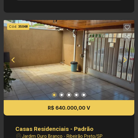
Cozinha planejada - Despensa - 03 quartos
sendo 1 suite - 03 Banheiro - Área de serviço -
Área de churrasco - 04 Vaga de garagem
Dimensões: - Área construida: 237,40 - Área
Cód.
35048
terreno: 250,00 Localização privilegiada: -
Situado no Planalto Verde, área tranquila e
residencial - Próximo a Rodovia Alexandre Balbo
- Fácil acesso a supermercados, restaurantes,
escolas e comércios da cidade Investimento de
Venda: R$ 600.000,00 Cód.: V35136 Imobiliária
Sônia & Ramalho. Para além de negócios
imobiliários, tradição, inovação e exclusividade!
Obs: A imobiliária se reserva ao direito de alterar
qualquer informação referente aos valores,
dados e disponibilidade de seus imóveis, sem
R$ 640.000,00 V
aviso prévio.
Casas Residenciais - Padrão
Jardim Ouro Branco - Ribeirão Preto/SP