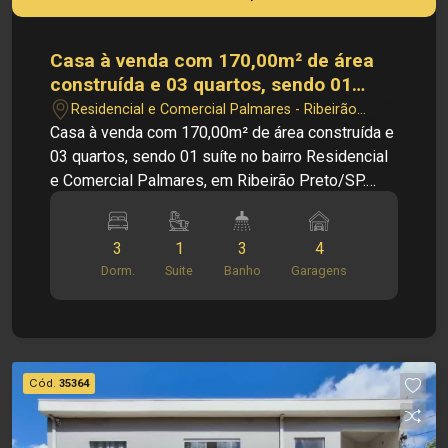
qualquer informação referente aos valores,
dados e disponibilidade de seus imóveis, sem
aviso prévio.
Casa à venda com 170,00m² de área
construída e 03 quartos, sendo 01
suíte no bairro Residencial e
Residencial e Comercial Palmares - Ribeirão
Comercial Palmares, em Ribeirão
Preto/SP
Casa à venda com 170,00m² de área construída e
Preto/SP.
03 quartos, sendo 01 suíte no bairro Residencial
e Comercial Palmares, em Ribeirão Preto/SP.
Casa à venda com 170,00m² de área construída, o
imóvel conta com 03 quartos, sendo 01 suíte,
3
1
3
4
além de salas de TV e jantar, proporcionando
Dorm.
Suite
Banho
Garagens
conforto e praticidade no dia a dia. Possui
cozinha planejada, oferecendo funcionalidade e
ótimo aproveitamento dos espaços. O quintal
com espaço gourmet é ideal para momentos de
lazer e confraternização com família e amigos.
Cód.
35364
Excelente oportunidade para quem busca
conforto, praticidade e um ótimo investimento.
PRINCIPAIS INFORMAÇÕES DO IMÓVEL: - Sala