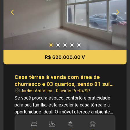
R$ 620.000,00 V
Casa térrea à venda com área de
churrasco e 03 quartos, sendo 01 suíte
no bairro Jardim Antártica, em
Jardim Antártica - Ribeirão Preto/SP
Ribeirão Preto/SP.
Se você procura espaço, conforto e praticidade
para sua família, esta excelente casa térrea é a
oportunidade ideal! O imóvel oferece ambientes
amplos, bem distribuídos e repletos de
funcionalidade. A sala ampla proporciona um