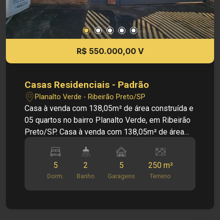
R$ 550.000,00 V
Casas Residenciais - Padrão
Planalto Verde - Ribeirão Preto/SP
Casa à venda com 138,05m² de área construída e
05 quartos no bairro Planalto Verde, em Ribeirão
Preto/SP. Casa à venda com 138,05m² de área
construída, oferecendo ambientes amplos e bem
distribuídos, ideal para famílias que buscam
5
2
5
250 m²
conforto, lazer e praticidade em uma excelente
Dorm.
Banho
Garagens
Terreno
localização. PRINCIPAIS INFORMAÇÕES DO
IMÓVEL: - Sala - Sala de Jantar - Cozinha - 05
Quartos - 02 Banheiros - Área de serviço -
Piscina - Área Gourmet com Churrasqueira -