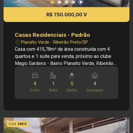
Obs: A imobiliária se reserva ao direito de alterar
qualquer informação referente aos valores,
R$ 750.000,00 V
dados e disponibilidade de seus imóveis, sem
aviso prévio.
Casas Residenciais - Padrão
Planalto Verde - Ribeirão Preto/SP
Casa com 415,78m² de área construida com 4
quartos e 1 suíte para venda, próximo ao clube
Magic Gardens - Bairro Planalto Verde, Ribeirão
Preto/SP. A região oferece fácil acesso ao centro
da cidade, ampla variedade de serviços, escolas,
4
1
5
4
mercados e transporte público. Principais
Dorm.
Suite
Banho
Garagens
informações do imóvel: 1° Casa - 2 Quartos com
1 suite - Armários - Piscina - 2 vagas de garagem
2° Casa - 1 Quarto - Banheiro - Sala - Cozinha 3°
Casa - 1 Quarto - Banheiro - 2 vagas de garagem
- Sala - Cozinha Salão Comercial - 100 m² -
Cód.
34612
Banheiro - Copa Dimensões: - Área terreno: