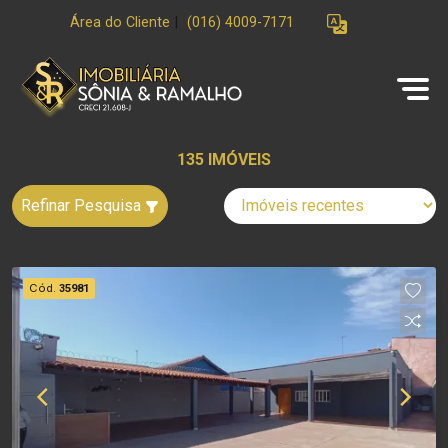
Área do Cliente
|
(016) 4009-7171
135 IMÓVEIS
Refinar Pesquisa
Cód.
35981