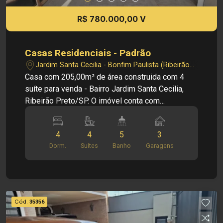
direito de alterar qualquer informação referente
aos valores, dados e disponibilidade de seus
R$ 780.000,00 V
imóveis, sem aviso prévio.
Casas Residenciais - Padrão
Jardim Santa Cecilia - Bonfim Paulista (Ribeirão
Preto)/SP
Casa com 205,00m² de área construida com 4
suíte para venda - Bairro Jardim Santa Cecilia,
Ribeirão Preto/SP. O imóvel conta com
ambientes funcionais, boa ventilação e excelente
aproveitamento dos espaços Principais
4
4
5
3
informações do imóvel: Sobrado da frente - Sala
Dorm.
Suítes
Banho
Garagens
- Cozinha - Lavanderia - 02 suítes - 01 lavabo -
01 vaga de veículo Casa dos fundos - Sala -
Cozinha - Lavanderia - 02 suítes - 01 Banheiro (
esse e o msm da suíte) - 02 vaga de veículo
Dimensões: - Área terreno: 200,00m² - Área
Cód.
35356
construida: 205,00m² Localização privilegiada: -
Situado no Jardim Santa Cecilia, área tranquila e