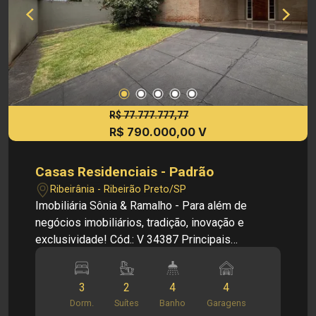
750.000,00 Obs.: a imobiliária se reserva o direito
de alterar qualquer informação referente a
valores, dados e disponibilidade de seus
imóveis, sem aviso prévio.
R$ 77.777.777,77
R$ 790.000,00 V
Casas Residenciais - Padrão
Ribeirânia - Ribeirão Preto/SP
Imobiliária Sônia & Ramalho - Para além de
negócios imobiliários, tradição, inovação e
exclusividade! Cód.: V 34387 Principais
informações do imóvel: - Casa Residencial -
Bairro na Ribeirania - Sala com 03 ambientes -
3
2
4
4
Hall de entrada - Escritório - Lavabo - Copa e
Dorm.
Suítes
Banho
Garagens
cozinha - Área de lavanderia - Despensa - 03