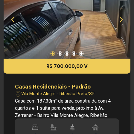
residencial - Fácil acesso a supermercados,
restaurantes, escolas e comércios da cidade
Investimento de Venda: R$ 780.000,00 Cód.:
V35531 Imobiliária Sônia & Ramalho. Para além
de negócios imobiliários, tradição, inovação e
exclusividade! Obs: A imobiliária se reserva ao
direito de alterar qualquer informação referente
aos valores, dados e disponibilidade de seus
imóveis, sem aviso prévio.
R$ 700.000,00 V
Casas Residenciais - Padrão
Vila Monte Alegre - Ribeirão Preto/SP
Casa com 187,30m² de área construida com 4
quartos e 1 suíte para venda, próximo à Av.
Zerrener - Bairro Vila Monte Alegre, Ribeirão
Preto/SP. Imóvel amplo com lazer e conforto
completo, excelente localização. Principais