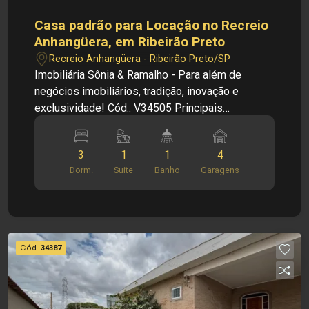
Casa padrão para Locação no Recreio
Anhangüera, em Ribeirão Preto
Recreio Anhangüera - Ribeirão Preto/SP
Imobiliária Sônia & Ramalho - Para além de
negócios imobiliários, tradição, inovação e
exclusividade! Cód.: V34505 Principais
informações do imóvel: - Casa padrão - Bairro
Recreio Anhangüera - Sala de TV - Sala de Estar -
3
1
1
4
Cozinha americana - suíte com closet - 02
Dorm.
Suite
Banho
Garagens
dormitórios - Lavanderia - 02 banheiros - 01
lavabo - 04 vagas de garagem (2 cobertas)
Dimensões: - Terreno: 246,80 m² - Área
construída: 144,40 m² Informações bônus: -
Churrasqueira - Área gourmet Localização
Cód.
34387
privilegiada: - Recreio Anhangüera, em um bairro
residencial tradicional, com fácil acesso a vias
principais da cidade e próximo a diversas ruas e
serviços da região Investimento de Venda: R$