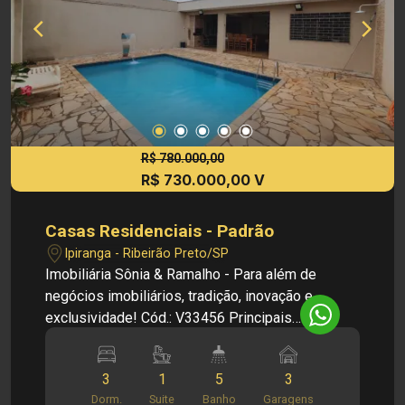
imóveis, sem aviso prévio.
R$ 780.000,00
R$ 730.000,00 V
Casas Residenciais - Padrão
Ipiranga - Ribeirão Preto/SP
Imobiliária Sônia & Ramalho - Para além de
negócios imobiliários, tradição, inovação e
exclusividade! Cód.: V33456 Principais
informações do imóvel: - Sala de estar - Sala de
jantar - Escritório - Lavabo - Cozinha com
3
1
5
3
armários - Banheiro social - 3 dormitórios com
Dorm.
Suite
Banho
Garagens
armários, sendo 1 suíte - Quintal - Ampla área