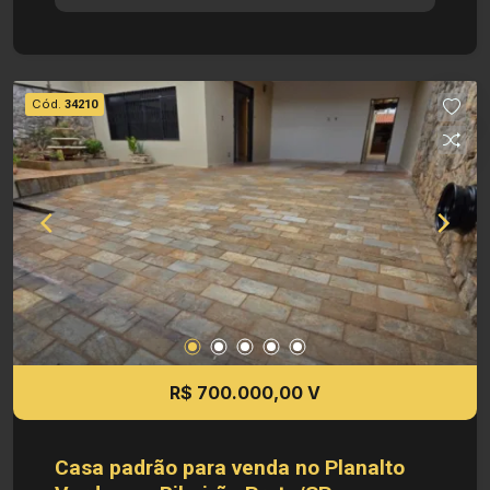
dormitórios com closet e suítes - 04 banheiros -
04 vagas de garagens, sendo 02 cobertas e 02
externa Dimensões: - 512,00 m² de Área Terreno
- 250,00 m² de Área Útil Investimento de Venda:
Cód.
34210
R$ 790.000,000 Obs.: como imobiliária, me
reservo o direito de alterar qualquer informação
referente aos valores, dados e disponibilidade
de meus imóveis, sem aviso prévio.
R$ 700.000,00 V
Casa padrão para venda no Planalto