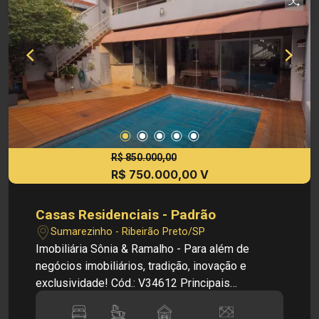
336,38m² - Área construida: 415,78 Localização
privilegiada: - Situado no Planalto Verde, área
tranquila e residencial - Próximo ao Clube Magic
Gardens - Fácil acesso a supermercados,
restaurantes, escolas e comércios da cidade
Investimento de Venda: R$ 750.000,00 Cód.:
L34931 Imobiliária Sônia & Ramalho. Para além
de negócios imobiliários, tradição, inovação e
exclusividade! Obs: A imobiliária se reserva ao
direito de alterar qualquer informação referente
R$ 850.000,00
R$ 750.000,00 V
aos valores, dados e disponibilidade de seus
imóveis, sem aviso prévio.
Casas Residenciais - Padrão
Sumarezinho - Ribeirão Preto/SP
Imobiliária Sônia & Ramalho - Para além de
negócios imobiliários, tradição, inovação e
exclusividade! Cód.: V34612 Principais
Informações do Imóvel: - Sobrado - Bairro
Sumarezinho - Sala - Cozinha - Sala de Jantar -