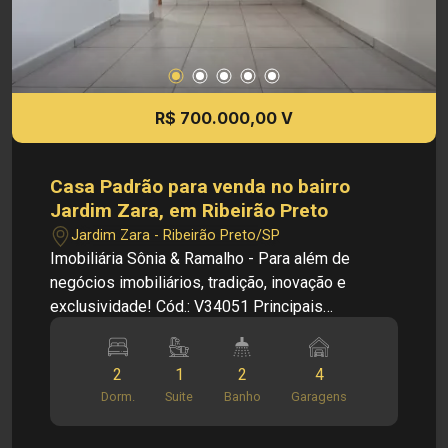
dados e disponibilidade de seus imóveis, sem
aviso prévio.
R$ 700.000,00 V
Casa Padrão para venda no bairro
Jardim Zara, em Ribeirão Preto
Jardim Zara - Ribeirão Preto/SP
Imobiliária Sônia & Ramalho - Para além de
negócios imobiliários, tradição, inovação e
exclusividade! Cód.: V34051 Principais
informações do imóvel: - Casa Padrão - Bairro
Jardim Zara - Sala - Cozinha - 01 Suite - 02
2
1
2
4
Dormitórios - 01 Banheiro Social - Clarabóia -
Dorm.
Suite
Banho
Garagens
Área de Serviço - Quartinho - Lavabo - Área de
Churrasco - 04 Vagas de garagem - Salão