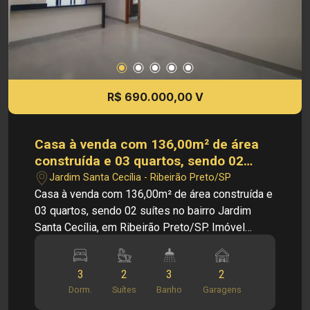
privilegiada: * Situado na Reserva Macaúba, área
tranquila e residencial * Próximo a Rodovia
Alexandre Balbo * Fácil acesso a supermercados,
restaurantes, escolas e comércios da cidade
Investimento de Venda: R$ 800.000,00 Cód.:
V35126 Obs: A imobiliária se reserva ao direito
R$ 690.000,00 V
de alterar qualquer informação referente aos
valores, dados e disponibilidade de seus
imóveis, sem aviso prévio.
Casa à venda com 136,00m² de área
construída e 03 quartos, sendo 02
suítes no bairro Jardim Santa Cecília,
Jardim Santa Cecília - Ribeirão Preto/SP
em Ribeirão Preto/SP.
Casa à venda com 136,00m² de área construída e
03 quartos, sendo 02 suítes no bairro Jardim
Santa Cecília, em Ribeirão Preto/SP. Imóvel
residencial à venda com 136,00m² de área
construída, projetado para oferecer conforto,
3
2
3
2
funcionalidade e excelente aproveitamento dos
Dorm.
Suítes
Banho
Garagens
espaços. A casa dispõe de 03 quartos, sendo 02