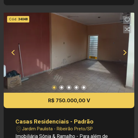
Comercial - Salão Amplo - 02 Lavabos, sendo 1
PCD - Área de Serviço Dimensões: - Terreno:
275,00 m² - Área construída: 136,60 m² - Área util:
Cód.
34048
78,10 m² Localização privilegiada: - Casa Padrão
nas imediações de avenidas, escolas e
supermercados Investimento de Venda: R$
700.000,00 Obs.: como imobiliária, me reservo o
direito de alterar qualquer informação referente
aos valores, dados e disponibilidade de meus
imóveis, sem aviso prévio.
R$ 750.000,00 V
Casas Residenciais - Padrão
Jardim Paulista - Ribeirão Preto/SP
Imobiliária Sônia & Ramalho - Para além de