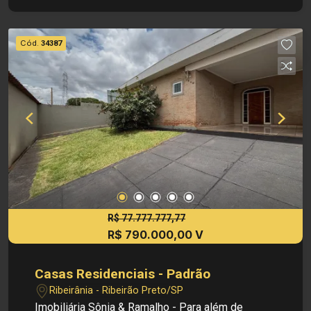
Dimensões: - Terreno: 246,80 m² - Área
construída: 144,40 m² Informações bônus: -
Churrasqueira - Área gourmet Localização
Cód.
34387
privilegiada: - Recreio Anhangüera, em um bairro
residencial tradicional, com fácil acesso a vias
principais da cidade e próximo a diversas ruas e
serviços da região Investimento de Venda: R$
750.000,00 Obs.: a imobiliária se reserva o direito
de alterar qualquer informação referente a
valores, dados e disponibilidade de seus
imóveis, sem aviso prévio.
R$ 77.777.777,77
R$ 790.000,00 V
Casas Residenciais - Padrão
Ribeirânia - Ribeirão Preto/SP
Imobiliária Sônia & Ramalho - Para além de