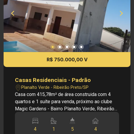
Bonfim paulista, área tranquila e residencial -
Fácil acesso a supermercados, restaurantes,
escolas e comércios da cidade Investimento de
Venda: R$ 750.000,00 Cód.: V34935 Imobiliária
Sônia & Ramalho. Para além de negócios
imobiliários, tradição, inovação e exclusividade!
Obs: A imobiliária se reserva ao direito de alterar
qualquer informação referente aos valores,
R$ 750.000,00 V
dados e disponibilidade de seus imóveis, sem
aviso prévio.
Casas Residenciais - Padrão
Planalto Verde - Ribeirão Preto/SP
Casa com 415,78m² de área construida com 4
quartos e 1 suíte para venda, próximo ao clube
Magic Gardens - Bairro Planalto Verde, Ribeirão
Preto/SP. A região oferece fácil acesso ao centro
da cidade, ampla variedade de serviços, escolas,
4
1
5
4
mercados e transporte público. Principais