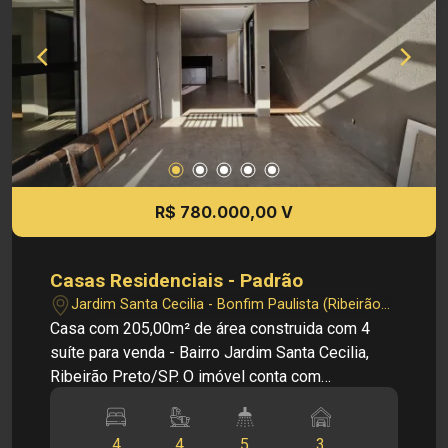
- Próximo à Faculdade UNAERP - Fácil acesso à
Rodovia - Próximo a supermercados,
restaurantes, escolas, farmácias e ampla rede de
comércios Valor de venda: R$ 765.000,00 Cód.:
V35611 Imobiliária Sônia & Ramalho. Para além
de negócios imobiliários, tradição, inovação e
exclusividade! Obs: A imobiliária se reserva ao
direito de alterar qualquer informação referente
aos valores, dados e disponibilidade de seus
R$ 780.000,00 V
imóveis, sem aviso prévio.
Casas Residenciais - Padrão
Jardim Santa Cecilia - Bonfim Paulista (Ribeirão
Preto)/SP
Casa com 205,00m² de área construida com 4
suíte para venda - Bairro Jardim Santa Cecilia,
Ribeirão Preto/SP. O imóvel conta com
ambientes funcionais, boa ventilação e excelente
aproveitamento dos espaços Principais
4
4
5
3