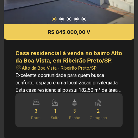
R$ 845.000,00 V
Casa residencial à venda no bairro Alto
da Boa Vista, em Ribeirão Preto/SP.
Alto da Boa Vista - Ribeirão Preto/SP
Excelente oportunidade para quem busca
conforto, espaço e uma localização privilegiada.
Esta casa residencial possui 182,50 m² de área
útil e oferece ambientes amplos e bem
distribuídos, proporcionando praticidade e
3
1
3
2
qualidade de vida para toda a família. O imóvel é
Dorm.
Suite
Banho
Garagens
composto por sala, cozinha ampla, escritório, 3
quartos, área de serviço, quintal e uma excelente
área de churrasco, ideal para reunir familiares e