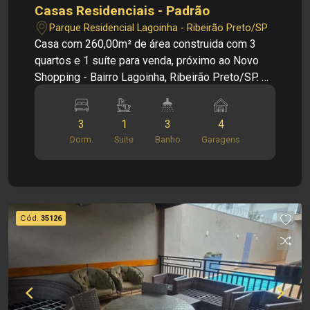
Casas Residenciais - Padrão
Parque Residencial Lagoinha - Ribeirão Preto/SP
Casa com 260,00m² de área construida com 3
quartos e 1 suíte para venda, próximo ao Novo
Shopping - Bairro Lagoinha, Ribeirão Preto/SP. O
imóvel conta com ambientes funcionais, boa
ventilação e excelente aproveitamento dos
3
1
3
4
espaços Principais informações do imóvel: -
Dorm.
Suite
Banho
Garagens
Casa padrão - Bairro Lagoinha - Sala com 3
ambientes - Escritório - Copa - Cozinha com
planejados - Jardim de inverno - Área Gourmet -
Piscina - Amplo quintal - 1 comodo no fundo e
banheiro - 1 suíte - 1 banheiro Social Dimensões:
Cód.
35126
- Área útil: 260,00m² - Área terreno: 490,00m²
Localização privilegiada: - Situado na Lagoinha,
área tranquila e residencial - Próximo ao Novo
Shopping - Fácil acesso a supermercados,
restaurantes, escolas e comércios da cidade
Investimento de Venda: R$ 870.000,00 Cód.: