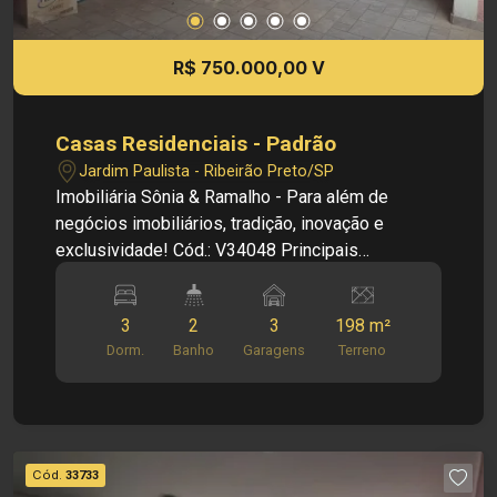
R$ 750.000,00 V
Casas Residenciais - Padrão
Jardim Paulista - Ribeirão Preto/SP
Imobiliária Sônia & Ramalho - Para além de
negócios imobiliários, tradição, inovação e
exclusividade! Cód.: V34048 Principais
informações do imóvel: - Sala dois ambientes -
Banheiro social - 3 dormitórios com armários -
3
2
3
198 m²
Cozinha ampla - Roupeiro - Área de serviço - 3
Dorm.
Banho
Garagens
Terreno
vagas de garagem Informações bônus: - Ótima
localização - Bom ponto para comércio
Dimensões: - 198,00 m² área terreno - 134,40 m²
área construída Investimento de Venda: R$
750.000,00 Obs.: a imobiliária se reserva o direito
Cód.
33733
de alterar qualquer informação referente a