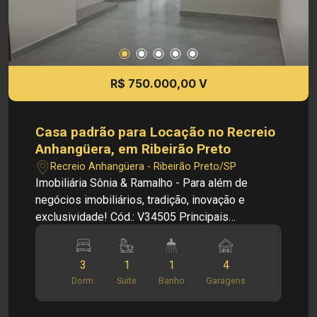
aviso prévio.
R$ 750.000,00 V
Casa padrão para Locação no Recreio
Anhangüera, em Ribeirão Preto
Recreio Anhangüera - Ribeirão Preto/SP
Imobiliária Sônia & Ramalho - Para além de
negócios imobiliários, tradição, inovação e
exclusividade! Cód.: V34505 Principais
informações do imóvel: - Casa padrão - Bairro
Recreio Anhangüera - Sala de TV - Sala de Estar -
3
1
1
4
Cozinha americana - suíte com closet - 02
Dorm.
Suite
Banho
Garagens
dormitórios - Lavanderia - 02 banheiros - 01
lavabo - 04 vagas de garagem (2 cobertas)