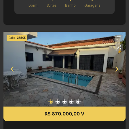
informações do imóvel: Sobrado da frente - Sala
Dorm.
Suítes
Banho
Garagens
- Cozinha - Lavanderia - 02 suítes - 01 lavabo -
01 vaga de veículo Casa dos fundos - Sala -
Cozinha - Lavanderia - 02 suítes - 01 Banheiro (
esse e o msm da suíte) - 02 vaga de veículo
Dimensões: - Área terreno: 200,00m² - Área
Cód.
35505
construida: 205,00m² Localização privilegiada: -
Situado no Jardim Santa Cecilia, área tranquila e
residencial - Fácil acesso a supermercados,
restaurantes, escolas e comércios da cidade
Investimento de Venda: R$ 780.000,00 Cód.:
V35531 Imobiliária Sônia & Ramalho. Para além
de negócios imobiliários, tradição, inovação e
exclusividade! Obs: A imobiliária se reserva ao
direito de alterar qualquer informação referente
aos valores, dados e disponibilidade de seus
imóveis, sem aviso prévio.
R$ 870.000,00 V