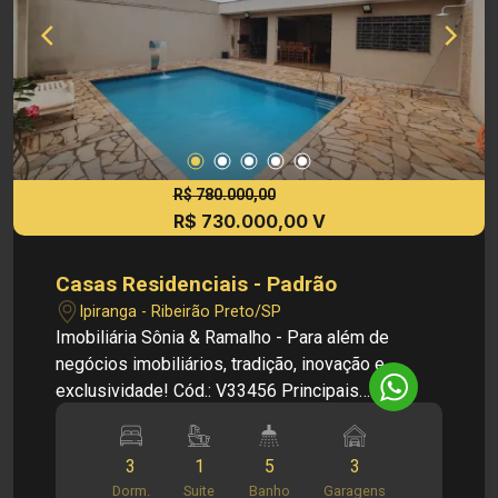
imóveis, sem aviso prévio.
R$ 780.000,00
R$ 730.000,00 V
Casas Residenciais - Padrão
Ipiranga - Ribeirão Preto/SP
Imobiliária Sônia & Ramalho - Para além de
negócios imobiliários, tradição, inovação e
exclusividade! Cód.: V33456 Principais
informações do imóvel: - Sala de estar - Sala de
jantar - Escritório - Lavabo - Cozinha com
3
1
5
3
armários - Banheiro social - 3 dormitórios com
Dorm.
Suite
Banho
Garagens
armários, sendo 1 suíte - Quintal - Ampla área