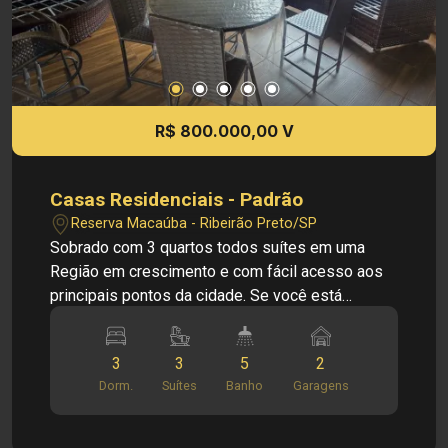
L35505 Imobiliária Sônia & Ramalho. Para além
de negócios imobiliários, tradição, inovação e
exclusividade! Obs: A imobiliária se reserva ao
direito de alterar qualquer informação referente
aos valores, dados e disponibilidade de seus
R$ 800.000,00 V
imóveis, sem aviso prévio.
Casas Residenciais - Padrão
Reserva Macaúba - Ribeirão Preto/SP
Sobrado com 3 quartos todos suítes em uma
Região em crescimento e com fácil acesso aos
principais pontos da cidade. Se você está
comparando imóveis na região, vale a pena
conhecer essa opção. - 3 suítes com armários
3
3
5
2
embutidos - Climatização: Ar-condicionado
Dorm.
Suítes
Banho
Garagens
(quartos e copa) e ventiladores - Área de Lazer:
Piscina aquecida com cascata e hidromassagem
- Área Gourmet: Churrasqueira, fogão a lenha e