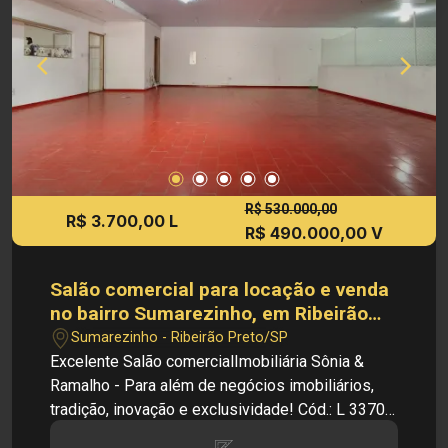
R$ 530.000,00
R$ 3.700,00 L
R$ 490.000,00 V
Salão comercial para locação e venda
no bairro Sumarezinho, em Ribeirão
Preto
Sumarezinho - Ribeirão Preto/SP
Excelente Salão comercialImobiliária Sônia &
Ramalho - Para além de negócios imobiliários,
tradição, inovação e exclusividade! Cód.: L 33703
- Salão comerical - Bairro Sumarezinho - Salão