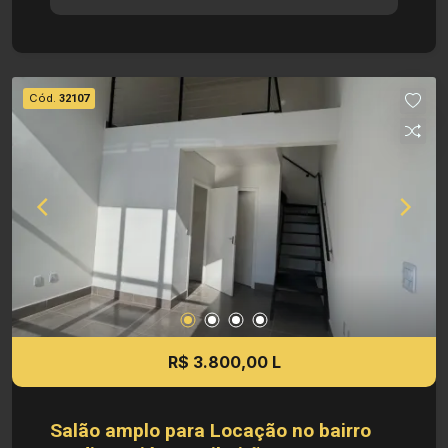
supermercados, restaurantes e lojas. Dimensões:
- 30,00 m² de Área Util Investimento de locação:
R$ 3.800,00 Obs.: a imobiliária se reserva o
direito de alterar qualquer informação referente a
Cód.
32107
valores, dados e disponibilidade de seus
imóveis, sem aviso prévio.
R$ 3.800,00 L
Salão amplo para Locação no bairro