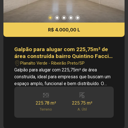
R$ 4.000,00 L
Galpão para alugar com 225,75m² de
área construída bairro Quintino Facci
II, em Ribeirão Preto/SP.
Planalto Verde - Ribeirão Preto/SP
Galpão para alugar com 225,75m² de área
construída, ideal para empresas que buscam um
espaço amplo, funcional e bem distribuído. O
imóvel oferece excelente estrutura para
depósitos, distribuidoras, oficinas, centros
225.78 m²
225.75 m²
logísticos e diversos segmentos comerciais.
Terreno
A. Útil
PRINCIPAIS INFORMAÇÕES DO IMÓVEL: -
Galpão - Salão amplo - 02 Salas - 01 Escritório -
Cozinha - Banheiro - Estoque DIMENSÕES: -