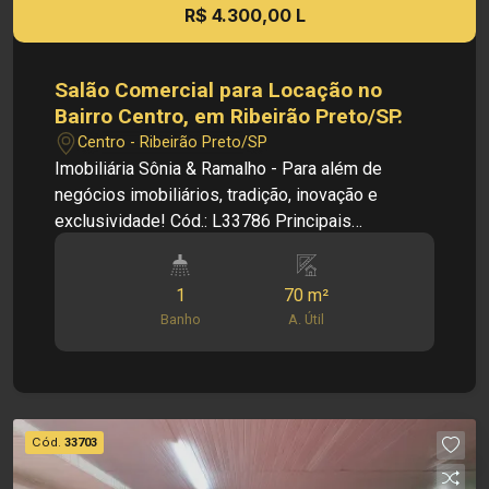
R$ 4.300,00 L
Salão Comercial para Locação no
Bairro Centro, em Ribeirão Preto/SP.
Centro - Ribeirão Preto/SP
Imobiliária Sônia & Ramalho - Para além de
negócios imobiliários, tradição, inovação e
exclusividade! Cód.: L33786 Principais
informações do imóvel: - Salão Comercial - Bairro
Centro - Salão amplo - Cozinha - 01 Banheiro
1
70 m²
social - Mezanino com 1 sala ampla Dimensões:
Banho
A. Útil
- 70,00 m² de Área útil Informações bônus: -
Salão comercial nas imediações da Av. Caramuru
e diversos comércios. Investimento locação: R$
4.300,00 Obs.: como imobiliária, me reservo o
direito de alterar qualquer informação referente
Cód.
33703
aos valores, dados e disponibilidade de meus
imóveis, sem aviso prévio.