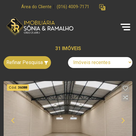
Área do Cliente
|
(016) 4009-7171
31 IMÓVEIS
Refinar Pesquisa
Cód.
36088