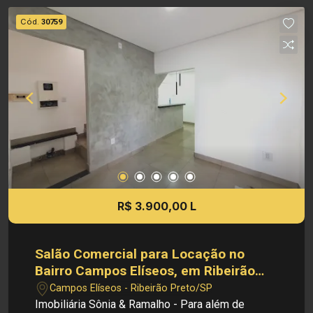
supermercados, lojas e comércios variados
Cód.
30759
Investimento de Locação: R$ 3.800,00
Investimento de IPTU: R$ 327,31 Investimento
de Venda: R$ Avaliação Obs: A imobiliária se
reserva ao direito de alterar qualquer informação
referente aos valores, dados e disponibilidade
de seus imóveis, sem aviso prévio.
R$ 3.900,00 L
Salão Comercial para Locação no
Bairro Campos Elíseos, em Ribeirão
Preto
Campos Elíseos - Ribeirão Preto/SP
Imobiliária Sônia & Ramalho - Para além de