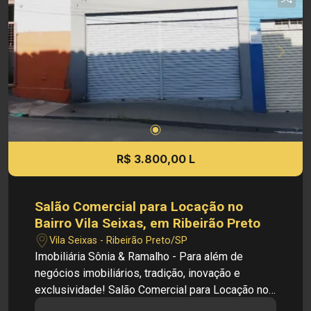
qualquer informação referente aos valores,
dados e disponibilidade de seus imóveis, sem
aviso prévio.
R$ 3.800,00 L
Salão Comercial para Locação no
Bairro Vila Seixas, em Ribeirão Preto
Vila Seixas - Ribeirão Preto/SP
Imobiliária Sônia & Ramalho - Para além de
negócios imobiliários, tradição, inovação e
exclusividade! Salão Comercial para Locação no
Bairro Vila Seixas, em Ribeirão Preto. Cód.: