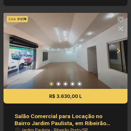
- 30,00 m² de Área Util Investimento de locação:
R$ 3.800,00 Obs.: a imobiliária se reserva o
direito de alterar qualquer informação referente a
Cód.
31278
valores, dados e disponibilidade de seus
imóveis, sem aviso prévio.
R$ 3.630,00 L
Salão Comercial para Locação no
Bairro Jardim Paulista, em Ribeirão
Preto
Jardim Paulista - Ribeirão Preto/SP