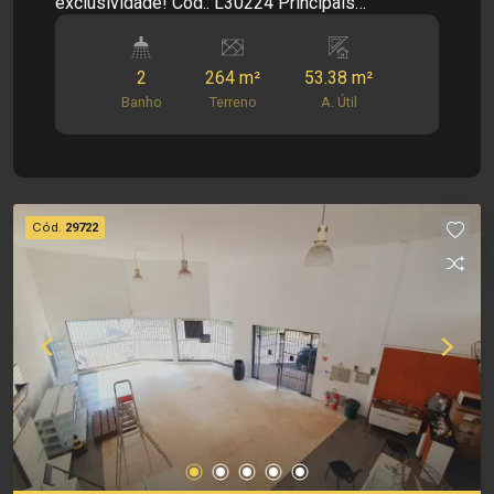
exclusividade! Cód.: L30224 Principais
Informações do Imóvel: - Salão Comercial -
Bairro Jardim Paulista - Salão Amplo - Provador -
2
264 m²
53.38 m²
02 Banheiros - Área de Serviço Informações
Banho
Terreno
A. Útil
Bônus: - Imóvel nas imediações de
Supermercados, Escolas, Restaurantes e Lojas.
Dimensões: - 264,00 m² de Área Terreno - 53,38
m² de Área Útil Investimento de Locação: R$
4.000,00 Investimento de IPTU: R$ 77,89 Obs.: A
Cód.
29722
imobiliária se reserva o direito de alterar qualquer
informação referente a valores, dados e
disponibilidade de seus imóveis, sem aviso
prévio.