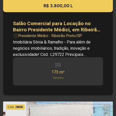
R$ 3.800,00 L
Salão Comercial para Locação no
Bairro Presidente Médici, em Ribeirão
Preto.
Presidente Médici - Ribeirão Preto/SP
Imobiliária Sônia & Ramalho - Para além de
negócios imobiliários, tradição, inovação e
exclusividade! Cód.: L29722 Principais
informações do imóvel: - Apartamento Padrão -
Bairro Presidente Médici - Salão amplo - 01 Sala
173 m²
- 02 Banheiros - Mezanino Dimensões: - 173,00
Terreno
m² de Terreno - 142,00 m² de área Construida
Informações bônus: - Imóvel nas imediações de
Supermercados, Escolas, Restaurantes, e Lojas.
Investimento de locação: R$ 3.800,00
Investimento de IPTU: R$ 164,00 Obs: A
Cód.
28005
imobiliária se reserva ao direito de alterar