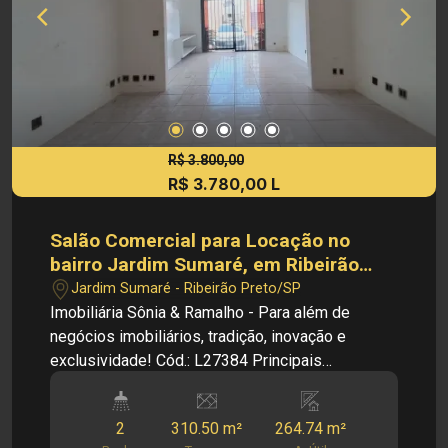
R$ 3.800,00
R$ 3.780,00 L
Salão Comercial para Locação no
bairro Jardim Sumaré, em Ribeirão
Preto SP.
Jardim Sumaré - Ribeirão Preto/SP
Imobiliária Sônia & Ramalho - Para além de
negócios imobiliários, tradição, inovação e
exclusividade! Cód.: L27384 Principais
informações do imóvel: - Imóvel Comercial -
Salão amplo - 02 Salas - Copa - 02 Banheiros
2
310.50 m²
264.74 m²
sociais Dimensões: - 310,50m² de Área Terreno -