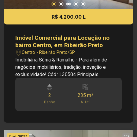
R$ 4.200,00 L
Imóvel Comercial para Locação no
bairro Centro, em Ribeirão Preto
Centro - Ribeirão Preto/SP
Imobiliária Sônia & Ramalho - Para além de
negócios imobiliários, tradição, inovação e
exclusividade! Cód.: L30504 Principais
informações do imóvel: - Salão Comercial - Bairro
Centro - 02 salas amplas - Banheiros sociais -
2
235 m²
Copas - Área de serviço - Quintal Dimensões: -
Banho
A. Útil
235,00 m² Área Útil Informações bônus: -
Portões com 2 folhas grandes - Sistema de
alarme monitorado - Concertina - Imóvel recém
reformado - Imóvel nas imediações de avenidas,
bancos e lojas Investimento de Locação: R$
Cód.
30224