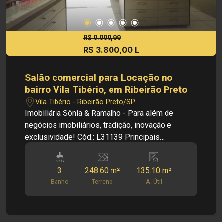
R$ 9.999,99
R$ 3.800,00 L
Salão comercial para Locação no
bairro Vila Tibério, em Ribeirão Preto
Vila Tibério - Ribeirão Preto/SP
Imobiliária Sônia & Ramalho - Para além de
negócios imobiliários, tradição, inovação e
exclusividade! Cód.: L31139 Principais
informações do imóvel: - Salão comercial - Bairro
Vila Tibério - 02 Salões amplo - Provador - 02
3
248.60 m²
135.10 m²
Áreas de serviço - 01 Banheiro externo - 03
Banho
Terreno
A. Útil
Salas - 02 Copa - 02 Banheiro - Mezanino
Dimensões: - 435,260 m² terreno - 282,02 m²
área construida - 137,16 m² área util Informações
bônus: Obs: Imóvel bem localizado, próximo a