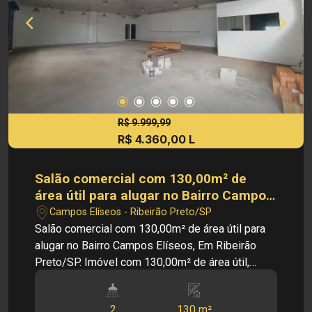
aviso prévio.
R$ 9.999,99
R$ 4.360,00 L
Salão comercial com 130,00m² de
área útil para alugar no Bairro Campos
Elíseos, Em Ribeirão Preto/SP.
Campos Elíseos - Ribeirão Preto/SP
Salão comercial com 130,00m² de área útil para
alugar no Bairro Campos Elíseos, Em Ribeirão
Preto/SP. Imóvel com 130,00m² de área útil,
composto por salão amplo, 02 banheiros e
escritório, oferecendo ótima funcionalidade para
2
130 m²