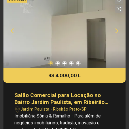
4.200,00 Investimento IPTU: R$ 233,00 Obs.:
como imobiliária, me reservo o direito de alterar
qualquer informação referente aos valores,
dados e disponibilidade de meus imóveis, sem
aviso prévio.
R$ 4.000,00 L
Salão Comercial para Locação no
Bairro Jardim Paulista, em Ribeirão
Preto
Jardim Paulista - Ribeirão Preto/SP
Imobiliária Sônia & Ramalho - Para além de
negócios imobiliários, tradição, inovação e