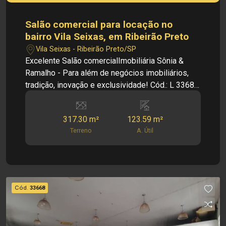
Salão comercial para locação no
bairro Vila Seixas, em Ribeirão Preto
Vila Seixas - Ribeirão Preto/SP
Excelente Salão comercialImobiliária Sônia &
Ramalho - Para além de negócios imobiliários,
tradição, inovação e exclusividade! Cód.: L 33681
- Salão comerical - Bairro Vila Seixas - Salão
Amplo - Copa - Clarabóia - Quartinho - Lavabo -
317.30 m²
123.59 m²
Área de Serviço - 02 Vagas de garagem
Terreno
A. Útil
Dimensões: - 317,30 m² de Terreno - 123,59 m²
de Área útil Informações bônus: - Imóvel nas
imediações de supermercado, restaurantes, e
lojas. Investimento de Venda: R$ 4.250,00
Investimento de IPTU: R$ 387,30 Obs: A
Cód.
33668
imobiliária se reserva ao direito de alterar
qualquer informação referente aos valores,
dados e disponibilidade de seus imóveis, sem