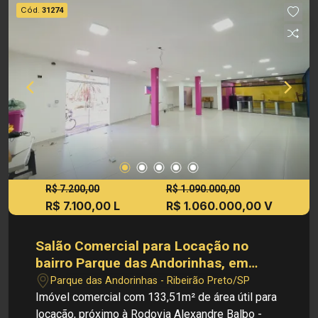
Investimento de Locação: R$ 7.500,00
Cód.
31274
Investimento de IPTU: R$ 408,00 Investimento
de Venda: R$ 1.000.000,00 Obs.: como imobiliária,
me reservo o direito de alterar qualquer
informação referente aos valores, dados e
disponibilidade de meus imóveis, sem aviso
prévio.
R$ 7.200,00
R$ 1.090.000,00
R$ 7.100,00 L
R$ 1.060.000,00 V
Salão Comercial para Locação no
bairro Parque das Andorinhas, em
Ribeirão Preto
Parque das Andorinhas - Ribeirão Preto/SP
Imóvel comercial com 133,51m² de área útil para
locação, próximo à Rodovia Alexandre Balbo -