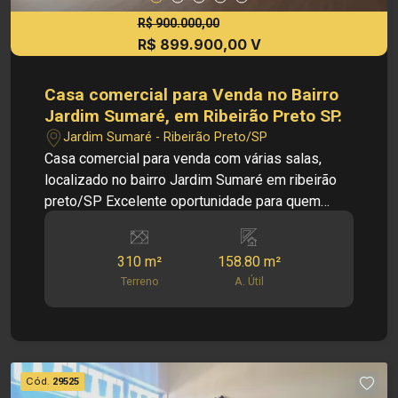
imóveis, sem aviso prévio.
R$ 900.000,00
R$ 899.900,00 V
Casa comercial para Venda no Bairro
Jardim Sumaré, em Ribeirão Preto SP.
Jardim Sumaré - Ribeirão Preto/SP
Casa comercial para venda com várias salas,
localizado no bairro Jardim Sumaré em ribeirão
preto/SP Excelente oportunidade para quem
busca um imóvel amplo, versátil e bem
localizado, ideal para uso comercial, misto ou até
310 m²
158.80 m²
mesmo adaptação para diferentes atividades. O
Terreno
A. Útil
imóvel conta com terreno de 310m² e área
construída total de 158,80m². Informações do
imóvel: - Salão comercial - Bairro Jardim Sumaré
- Salão amplo com divisória - 02 Dormitórios - 02
Banheiros - 01 Lavabo - Edícula - 01 Sala ampla -
Cód.
29525
01 Banheiro - Área de serviço - 01 Sala ampla -