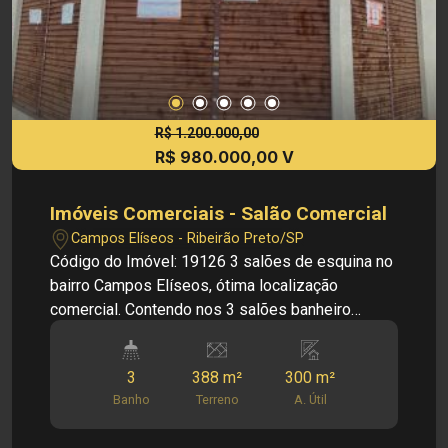
imóveis, sem aviso prévio.
R$ 1.200.000,00
R$ 980.000,00 V
Imóveis Comerciais - Salão Comercial
Campos Elíseos - Ribeirão Preto/SP
Código do Imóvel: 19126 3 salões de esquina no
bairro Campos Elíseos, ótima localização
comercial. Contendo nos 3 salões banheiro
social, copa, escritório e quintal no fundo. Visite
nosso site e veja mais opções:
3
388 m²
300 m²
www.soniaeramalhoimoveis.com.br. WhatsApp
Banho
Terreno
A. Útil
venda: 16 99963-7700 Medidas: Área Terreno:
388m² Área Edificação Principal: 300m²