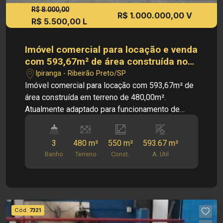
R$ 8.000,00
R$ 1.000.000,00 V
R$ 5.500,00 L
Imóvel comercial para locação e venda
com 593,67m² de área construída no
bairro Ipiranga, em Ribeirão Preto/SP.
Ipiranga - Ribeirão Preto/SP
Imóvel comercial para locação com 593,67m² de
área construída em terreno de 480,00m².
Atualmente adaptado para funcionamento de
igreja, o imóvel conta com amplo espaço interno
e excelente estrutura, podendo atender
3
480 m²
550 m²
593.67 m²
diferentes segmentos comerciais, institucionais
Banho
Terreno
Const.
A. Útil
e religiosos. PRINCIPAIS INFORMAÇÕES DO
IMÓVEL: - Salão amplo principal - Cabine de som
- Sala de apoio - 02 Banheiros DIMENSÕES: -
480,00m² de Área de Terreno - 593,67m² de Área
Construída LOCALIZAÇÃO PRIVILEGIADA:
Cód.
7321
Localizado no bairro Ipiranga, o imóvel está em