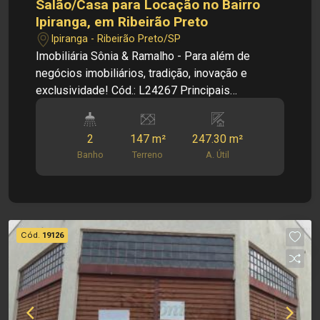
Salão/Casa para Locação no Bairro
Ipiranga, em Ribeirão Preto
Ipiranga - Ribeirão Preto/SP
Imobiliária Sônia & Ramalho - Para além de
negócios imobiliários, tradição, inovação e
exclusividade! Cód.: L24267 Principais
informações do imóvel: - Salão/Casa - Bairro
Ipiranga - Salão amplo - Sala - Cozinha - Copa -
2
147 m²
247.30 m²
03 Dormitorios - 02 Banheiros - Deposito -
Banho
Terreno
A. Útil
Quintal - Aréa de serviço Dimensões: - 147,00m²
de área de terreno - 247,30m² de área útil -
289,86m² de área construída Informações Bônus:
- Imóvel nas imediações de avenidas, posto de
gasolina e supermercado Investimento de
Cód.
19126
Locação: R$ 8.500,00 Investimento de IPTU: R$
180,00 Investimento de Venda: R$ 950.000,00
Obs.: como imobiliária, me reservo o direito de
alterar qualquer informação referente aos
valores, dados e disponibilidade de meus