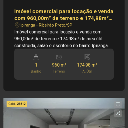
Imóvel comercial para locação e venda
com 960,00m² de terreno e 174,98m²
de área útil construída, salão e
Ipiranga - Ribeirão Preto/SP
escritório no bairro Ipiranga, Em
Imóvel comercial para locação e venda com
Ribeirão Preto/SP.
960,00m² de terreno e 174,98m² de área útil
construída, salão e escritório no bairro Ipiranga,
Em Ribeirão Preto/SP. Imóvel comercial para
locação e venda com 960,00m² de terreno e
1
960 m²
174.98 m²
174,98m² de área útil construída, ideal para
Banho
Terreno
A. Útil
empresas que buscam amplo espaço e estrutura
para diversas atividades comerciais ou
operacionais. O imóvel conta com salão amplo,
além de escritório, oferecendo um ambiente
funcional para atendimento e área administrativa.
Cód.
25812
O terreno espaçoso proporciona excelente
aproveitamento para pátio, estacionamento,
logística, armazenamento ou expansão das
atividades, atendendo diferentes tipos de