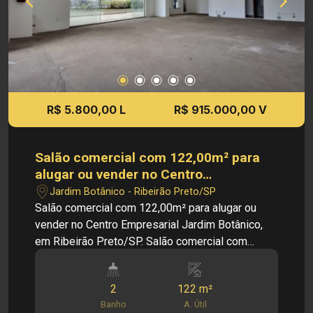
R$ 5.800,00 L
R$ 915.000,00 V
Salão comercial com 122,00m² para
alugar ou vender no Centro
Empresarial Jardim Botânico, em
Jardim Botânico - Ribeirão Preto/SP
Ribeirão Preto/SP.
Salão comercial com 122,00m² para alugar ou
vender no Centro Empresarial Jardim Botânico,
em Ribeirão Preto/SP. Salão comercial com
122,00 m², além de ampla área livre descoberta
com aproximadamente 126 m², oferecendo
2
122 m²
excelente versatilidade para diversos tipos de
Banho
A. Útil
negócios. Localizado no Centro Empresarial