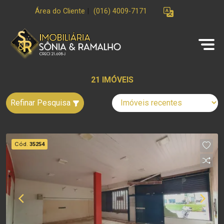
Área do Cliente
|
(016) 4009-7171
21 IMÓVEIS
Refinar Pesquisa
Cód.
35254