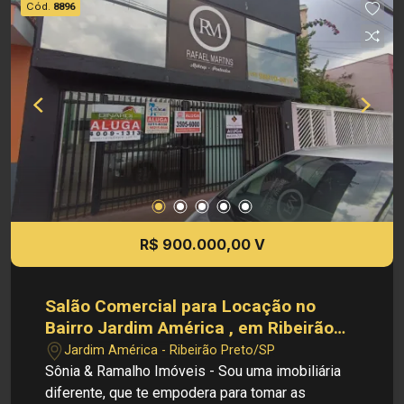
Cód.
8896
de Venda: R$ 950.000,00 Obs: A imobiliária se
reserva ao direito de alterar qualquer informação
referente aos valores, dados e disponibilidade
de seus imóveis, sem aviso prévio.
R$ 900.000,00 V
Salão Comercial para Locação no
Bairro Jardim América , em Ribeirão
Preto
Jardim América - Ribeirão Preto/SP
Sônia & Ramalho Imóveis - Sou uma imobiliária
diferente, que te empodera para tomar as