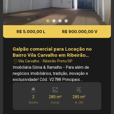
INVESTIMENTO DE VENDA: - R$ 915.000,00
Cód.: LV6887 Imobiliária Sônia & Ramalho. Para
além de negócios imobiliários, tradição, inovação
e exclusividade! Obs: A imobiliária se reserva ao
direito de alterar qualquer informação referente
R$ 5.000,00 L
R$ 900.000,00 V
aos valores, dados e disponibilidade de seus
imóveis, sem aviso prévio.
Galpão comercial para Locação no
Bairro Vila Carvalho em Ribeirão
Preto/SP.
Vila Carvalho - Ribeirão Preto/SP
Imobiliária Sônia & Ramalho - Para além de
negócios imobiliários, tradição, inovação e
exclusividade! Cód.: V2788 Principais
informações do imóvel: - Galpão comercial -
Bairro Vila Carvalho - Salão amplo - 02 Banheiros
2
285 m²
285 m²
- 03 Vagas de garagem Dimensões: - 285,00m²
Banho
Const.
A. Útil
de área útil Informações bônus: - Galpão nas
imediações da Rodovia Anhanguera. - Pé direito