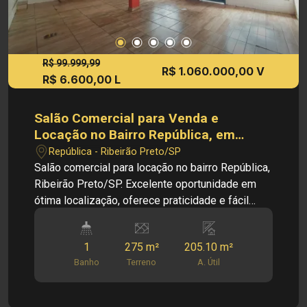
R$ 99.999,99
R$ 1.060.000,00 V
R$ 6.600,00 L
Salão Comercial para Venda e
Locação no Bairro República, em
Ribeirão Preto
República - Ribeirão Preto/SP
Salão comercial para locação no bairro República,
Ribeirão Preto/SP. Excelente oportunidade em
ótima localização, oferece praticidade e fácil
acesso. aqui vocês podem enfeitar de acordo
com as características do imóvel Principais
1
275 m²
205.10 m²
informações do imóvel: - Salão Comercial - Bairro
Banho
Terreno
A. Útil
República - Amplo salão - Cozinha - 04 salas -
Despensa - Câmara fria - 02 Vagas de garagem
Dimensões: - Área Terreno: 275,00m² - Área útil: