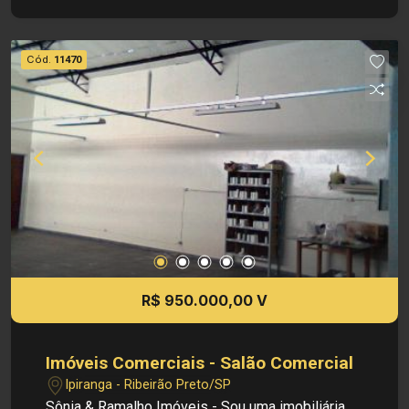
Cód.
11470
R$ 950.000,00 V
Imóveis Comerciais - Salão Comercial
Ipiranga - Ribeirão Preto/SP
Sônia & Ramalho Imóveis - Sou uma imobiliária