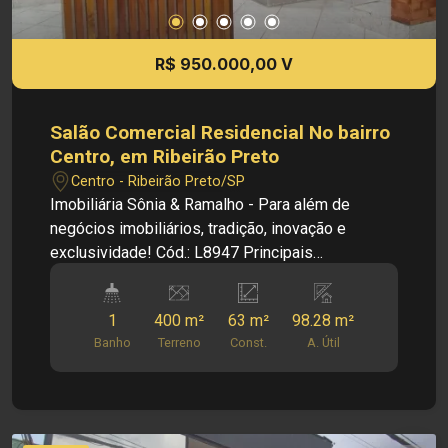
R$ 950.000,00 V
Salão Comercial Residencial No bairro
Centro, em Ribeirão Preto
Centro - Ribeirão Preto/SP
Imobiliária Sônia & Ramalho - Para além de
negócios imobiliários, tradição, inovação e
exclusividade! Cód.: L8947 Principais
Informações do Imóvel: - Salão Comercial -
Bairro Centro - Salão Amplo - Cozinha - 01
1
400 m²
63 m²
98.28 m²
Banheiro Dimensões: - 400,00 de Área Terreno -
Banho
Terreno
Const.
A. Útil
98,28 m² de Área Útil Informações Bônus: -
Imóvel nas imediações de hospital, USP, posto
de gasolina e supermercado. - Balção - Coifa
Investimento de Locação: R$ 1.800,00
Investimento de IPTU: R$ 420,30 Investimento