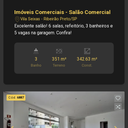
Imóveis Comerciais - Salão Comercial
Vila Seixas - Ribeirão Preto/SP
Excelente salão! 6 salas, refeitório, 3 banheiros e
5 vagas na garagem. Confira!
3
351 m²
342.63 m²
Banho
Terreno
Const.
Cód.
6887