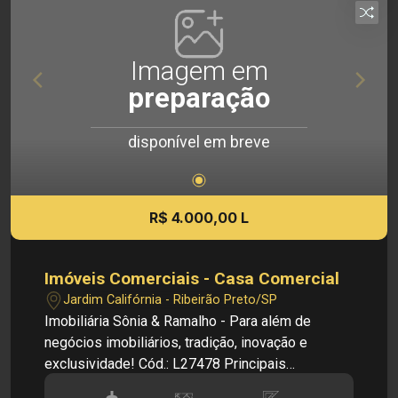
4.200,00 Investimento de IPTU: R$ 214,55
Investimento de Venda: R$ 630.000,00 Obs.:
como imobiliária, me reservo o direito de alterar
Imagem em
qualquer informação referente aos valores,
preparação
dados e disponibilidade de meus imóveis, sem
aviso prévio.
disponível em breve
R$ 4.000,00 L
Imóveis Comerciais - Casa Comercial
Jardim Califórnia - Ribeirão Preto/SP
Imobiliária Sônia & Ramalho - Para além de
negócios imobiliários, tradição, inovação e
exclusividade! Cód.: L27478 Principais
informações do imóvel: - Casa Comercial - Sala