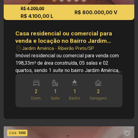
R$ 4.200,00
R$ 800.000,00 V
R$ 4.100,00 L
Casa residencial ou comercial para
venda e locação no Bairro Jardim
América em Ribeirão Preto/SP.
Jardim América - Ribeirão Preto/SP
Imóvel residencial ou comercial para venda com
198,33m² de área construída, 05 salas e 02
quartos, sendo 1 suíte no bairro Jardim América,
Em Ribeirão Preto/SP. PRINCIPAIS
INFORMAÇÕES DO IMÓVEL: - Casa padrão - 05
2
1
1
2
Salas - Cozinha - Copa - Escritório - 02 Quartos
Dorm.
Suite
Banho
Garagens
sendo 1 Suíte - 02 Banheiros - Quintal - Área de
serviço - 02 Vagas de garagem DIMENSÕES: -
250,00m² de Área de Terreno - 198,33m² de Área
Construída LOCALIZAÇÃO PRIVILEGIADA:
Localizado no Jardim América, em Ribeirão
Cód.
1302
Preto, em região valorizada e de fácil acesso às