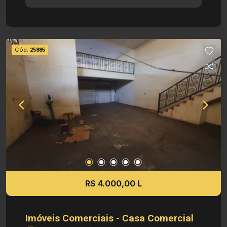
Útil - 339,54 m² de Área Construída Informações
bônus: - Armários - Imóvel nas imediações de
avenidas, supermercados e restaurantes
Investimento de Locação: R$ 3.750,00
Cód.
25885
Investimento de IPTU: R$ 366,02 Investimento
de Venda: R$ 576.000,00 Obs: A imobiliária se
reserva ao direito de alterar qualquer informação
referente aos valores, dados e disponibilidade
de seus imóveis, sem aviso prévio.
R$ 4.000,00 L
Imóveis Comerciais - Casa Comercial