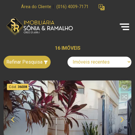
Área do Cliente
|
(016) 4009-7171
16 IMÓVEIS
Refinar Pesquisa
Cód.
36038