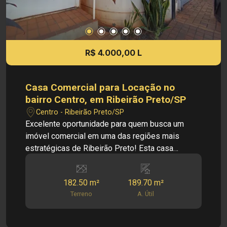
R$ 4.000,00 L
Casa Comercial para Locação no
bairro Centro, em Ribeirão Preto/SP
Centro - Ribeirão Preto/SP
Excelente oportunidade para quem busca um
imóvel comercial em uma das regiões mais
estratégicas de Ribeirão Preto! Esta casa
comercial está localizada no Centro da cidade,
oferecendo uma estrutura funcional e ambientes
182.50 m²
189.70 m²
bem distribuídos, ideais para escritórios,
Terreno
A. Útil
consultórios, clínicas, empresas e diversos
segmentos comerciais. O imóvel proporciona
praticidade para o dia a dia, contando com