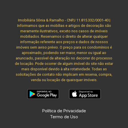
VENDA: - R$ 690.000,00 Cód.: 670 Imobiliária
Sônia & Ramalho. Para além de negócios
imobiliários, tradição, inovação e exclusividade!
Imobiliária Sônia & Ramalho - CNPJ 11.815.332/0001-40 |
Obs.:A imobiliária se reserva ao direito de alterar
Informamos que as mobílias e artigos de decoração são
meramente ilustrativos, exceto nos casos de imóveis
qualquer informação referente aos valores,
mobiliados. Reservamos o direito de alterar qualquer
dados e disponibilidade de seus imóveis, sem
informação referente aos preços e dados de nossos
aviso prévio.
imóveis sem aviso prévio. O preço para os condomínios é
aproximado, podendo ser maior, menor ou igual ao
anunciado, passível de alteração no decorrer do processo
de locação. Pode ocorrer de algum imóvel do site não estar
mais disponível devido à alta rotatividade. Todas as
solicitações de contato não implicam em reserva, compra,
venda ou locação de quaisquer imóveis.
Política de Privacidade
Termo de Uso