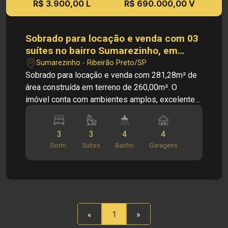
R$ 3.900,00 L
R$ 690.000,00 V
Sobrado para locação e venda com 03
suítes no bairro Sumarezinho, em
Ribeirão Preto/SP.
Sumarezinho - Ribeirão Preto/SP
Sobrado para locação e venda com 281,28m² de
área construída em terreno de 260,00m². O
imóvel conta com ambientes amplos, excelente
distribuição dos espaços e acabamentos
funcionais, sendo uma excelente opção para
3
3
4
4
moradia ou instalação de clínicas, consultórios e
Dorm.
Suítes
Banho
Garagens
escritórios, devido à sua localização privilegiada.
PRINCIPAIS INFORMAÇÕES DO IMÓVEL: PISO
SUPERIOR - 03 Dormitórios com armários
embutidos, sendo 03 suítes - Sala de estar -
Lavabo - Sacada TÉRREO: - Sala de estar - Sala
de jantar com armários embutidos - Cozinha com
«
1
»
armários embutidos - Lavabo - Quarto de apoio