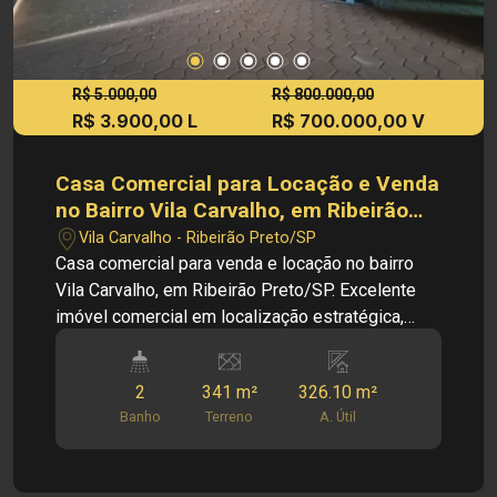
R$ 5.000,00
R$ 800.000,00
R$ 3.900,00 L
R$ 700.000,00 V
Casa Comercial para Locação e Venda
no Bairro Vila Carvalho, em Ribeirão
Preto
Vila Carvalho - Ribeirão Preto/SP
Casa comercial para venda e locação no bairro
Vila Carvalho, em Ribeirão Preto/SP. Excelente
imóvel comercial em localização estratégica,
ideal para empresas que buscam visibilidade,
fácil acesso e funcionalidade. Situado em uma
2
341 m²
326.10 m²
região tradicional da cidade, com grande fluxo de
Banho
Terreno
A. Útil
pessoas e veículos, proporcionando praticidade
para clientes e colaboradores. Principais
informações do imóvel: - Casa Comercial - Bairro