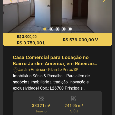
R$ 3.900,00
R$ 576.000,00 V
R$ 3.750,00 L
Casa Comercial para Locação no
Bairro Jardim América, em Ribeirão
Preto
Jardim América - Ribeirão Preto/SP
Imobiliária Sônia & Ramalho - Para além de
negócios imobiliários, tradição, inovação e
exclusividade! Cód.: L26700 Principais
informações do imóvel: - Casa Comercial - Bairro
Jardim América - 08 Salas - Cozinha - 03
380.21 m²
241.95 m²
Banheiros sociais - Área de serviço Dimensões: -
Terreno
A. Útil
380,21 m² de Área Terreno - 241,95 m² de Área