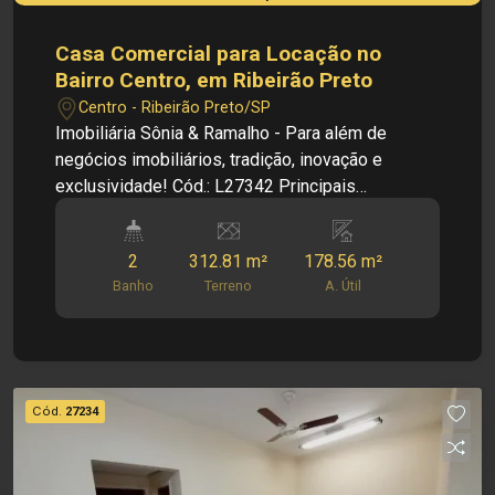
Casa Comercial para Locação no
Bairro Centro, em Ribeirão Preto
Centro - Ribeirão Preto/SP
Imobiliária Sônia & Ramalho - Para além de
negócios imobiliários, tradição, inovação e
exclusividade! Cód.: L27342 Principais
informações do imóvel: - Recepção - 6 Salas
(uma delas com banheiro) - Cozinha - Área de
2
312.81 m²
178.56 m²
serviço - Banheiro social - Corredor lateral
Banho
Terreno
A. Útil
Dimensões: - 312,81 m² de Área Terreno - 178,56
m² de Área Útil Investimento de Locação: R$
4.200,00 Obs.: a imobiliária se reserva o direito
de alterar qualquer informação referente a
valores, dados e disponibilidade de seus
Cód.
27234
imóveis, sem aviso prévio.