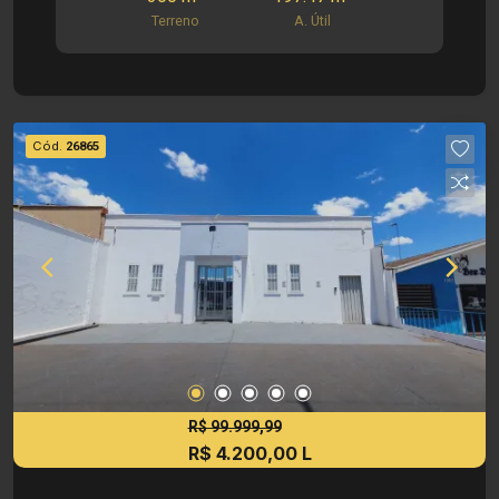
amplas - Cozinha - 03 Banheiros sociais - Área
Terreno
A. Útil
de serviço Edícula: - 01 Dormitório - Banheiro
social Informações bônus: - Ar condicionado -
Ventiladores - Imóvel nas imediações de
avenidas, escolas e supermercados Dimensões:
- 300,00 m² de Área Terreno - 175,28m² de Área
Cód.
26865
Útil - 197,47 m² de Área Construída Investimento
de Locação: R$ 4.300,00 Investimento de IPTU:
R$ 308,55 Investimento de Venda: R$ 750.000,00
Obs.: a imobiliária se reserva o direito de alterar
qualquer informação referente a valores, dados e
disponibilidade de seus imóveis, sem aviso
prévio.
R$ 99.999,99
R$ 4.200,00 L