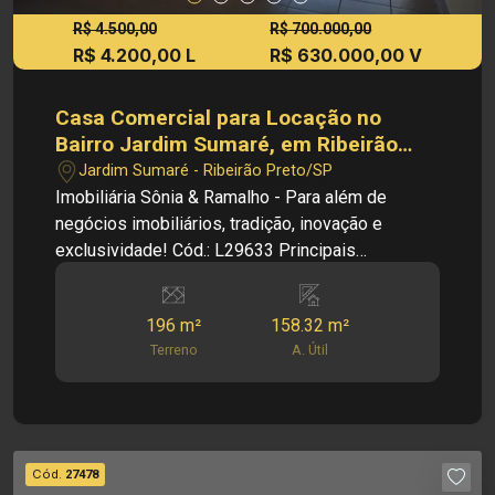
R$ 4.500,00
R$ 700.000,00
R$ 4.200,00 L
R$ 630.000,00 V
Casa Comercial para Locação no
Bairro Jardim Sumaré, em Ribeirão
Preto
Jardim Sumaré - Ribeirão Preto/SP
Imobiliária Sônia & Ramalho - Para além de
negócios imobiliários, tradição, inovação e
exclusividade! Cód.: L29633 Principais
informações do imóvel: - Casa Comercial - Bairro
Jardim Sumaré - Sala dois ambiente - Cozinha -
196 m²
158.32 m²
04 Dormitorios, sendo 1 suíte - 02 Banheiros
Terreno
A. Útil
sociais - Lavabo - 02 Vagas de Garagem
Dimensões: - 196,00 m² de Área Terreno - 158,32
m² de Área Útil Informações Bônus: -
Ventiladores - Hidromassagem - Imóvel nas
imediações de avenidas, restaurantes e
Cód.
27478
supermercados Investimento de Locação: R$