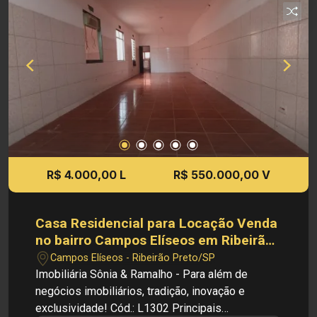
principais vias da cidade, próximo a comércios,
serviços e áreas corporativas, sendo uma
excelente oportunidade para quem busca
estrutura, espaço e localização estratégica para o
negócio. INVESTIMENTO DE LOCAÇÃO: - R$
4.100,00 INVESTIMENTO DE VENDA: - R$
800.000,00 Cód.: 4266 Imobiliária Sônia &
Ramalho. Para além de negócios imobiliários,
tradição, inovação e exclusividade! Obs.: A
imobiliária se reserva ao direito de alterar
R$ 4.000,00 L
R$ 550.000,00 V
qualquer informação referente aos valores,
dados e disponibilidade de seus imóveis, sem
aviso prévio.
Casa Residencial para Locação Venda
no bairro Campos Elíseos em Ribeirão
Preto/SP.
Campos Elíseos - Ribeirão Preto/SP
Imobiliária Sônia & Ramalho - Para além de
negócios imobiliários, tradição, inovação e
exclusividade! Cód.: L1302 Principais