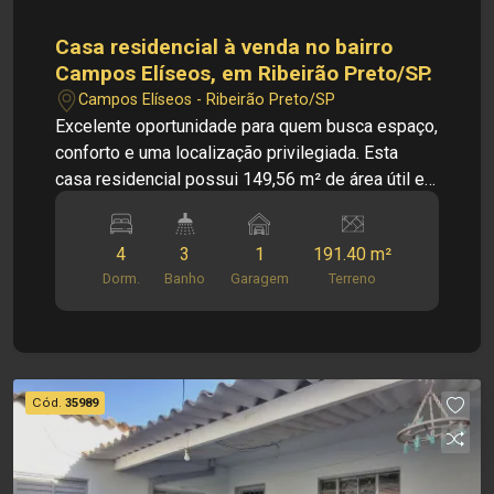
tradição, inovação e exclusividade! Obs.: A
imobiliária se reserva ao direito de alterar
Casa residencial à venda no bairro
qualquer informação referente aos valores,
Campos Elíseos, em Ribeirão Preto/SP.
dados e disponibilidade de seus imóveis, sem
Campos Elíseos - Ribeirão Preto/SP
aviso prévio.
Excelente oportunidade para quem busca espaço,
conforto e uma localização privilegiada. Esta
casa residencial possui 149,56 m² de área útil e
conta com uma planta funcional, ideal para
acomodar toda a família. PRINCIPAIS
4
3
1
191.40 m²
INFORMAÇÕES DO IMÓVEL: CASA FRENTE -
Dorm.
Banho
Garagem
Terreno
Sala; - Cozinha; - Copa; - 2 quartos; - 1 banheiro
social; - Área de serviço; - Corredor lateral; - 1
vaga de garagem. CASA FUNDO - Sala; - Cozinha;
- Copa; - 2 banheiros sociais; - 2 quartos; - Área
de serviço; - Corredor lateral; - Sem vaga de
Cód.
35989
garagem. DIMENSÕES: - 149,56m² de área útil.
INFORMAÇÃO BÔNUS: - Armários.
LOCALIZAÇÃO PRIVILEGIADA: O Campos