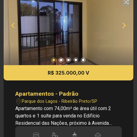
importantes vias de acesso, facilitando o
deslocamento e oferecendo praticidade para o
seu negócio. INVESTIMENTO DE LOCAÇÃO: - R$
1.000,00 Cód.: 35993 Imobiliária Sônia &
Ramalho. Para além de negócios imobiliários,
tradição, inovação e exclusividade! Obs.: A
imobiliária se reserva ao direito de alterar
qualquer informação referente aos valores,
dados e disponibilidade de seus imóveis, sem
aviso prévio.
R$ 325.000,00 V
Apartamentos - Padrão
Parque dos Lagos - Ribeirão Preto/SP
Apartamento com 74,00m² de área útil com 2
quartos e 1 suíte para venda no Edifício
Residencial das Nações, próximo à Avenida
Henry Nestle - Bairro Parque dos Lagos, Ribeirão