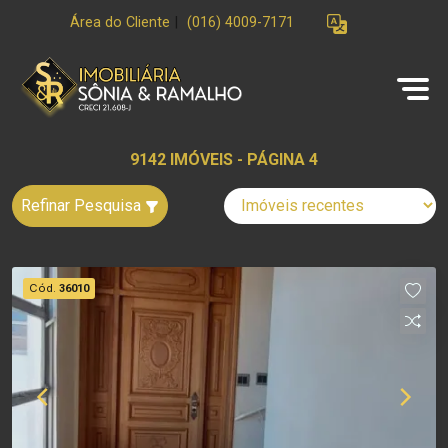
Área do Cliente
|
(016) 4009-7171
9142 IMÓVEIS - PÁGINA 4
Refinar Pesquisa
Cód.
36010