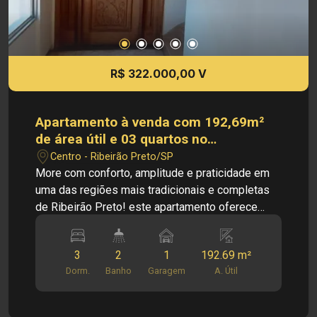
R$ 322.000,00 V
Apartamento à venda com 192,69m²
de área útil e 03 quartos no
Condomínio Edifício Palmeiras, em
Centro - Ribeirão Preto/SP
Ribeirão Preto/SP.
More com conforto, amplitude e praticidade em
uma das regiões mais tradicionais e completas
de Ribeirão Preto! este apartamento oferece
ambientes amplos, excelente distribuição dos
espaços e toda a comodidade para quem busca
3
2
1
192.69 m²
qualidade de vida. A área social conta com uma
Dorm.
Banho
Garagem
A. Útil
ampla sala para 02 ambientes integrada à
varanda, proporcionando um ambiente agradável,
iluminado e ideal para receber familiares e