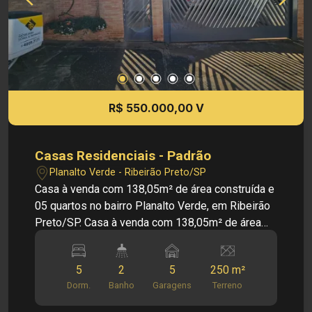
direito de alterar qualquer informação referente
academias, postos de saúde e diversos
aos valores, dados e disponibilidade de seus
comércios, oferecendo toda a praticidade para o
imóveis, sem aviso prévio.
dia a dia. Imobiliária Sônia & Ramalho. Para além
de negócios imobiliários, tradição, inovação e
exclusividade! Obs: A imobiliária se reserva ao
direito de alterar qualquer informação referente
R$ 550.000,00 V
aos valores, dados e disponibilidade de seus
imóveis, sem aviso prévio.
Casas Residenciais - Padrão
Planalto Verde - Ribeirão Preto/SP
Casa à venda com 138,05m² de área construída e
05 quartos no bairro Planalto Verde, em Ribeirão
Preto/SP. Casa à venda com 138,05m² de área
construída, oferecendo ambientes amplos e bem
distribuídos, ideal para famílias que buscam
5
2
5
250 m²
conforto, lazer e praticidade em uma excelente
Dorm.
Banho
Garagens
Terreno
localização. PRINCIPAIS INFORMAÇÕES DO
IMÓVEL: - Sala - Sala de Jantar - Cozinha - 05