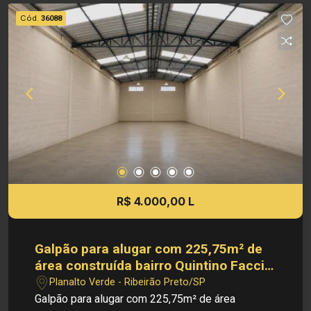
imobiliária se reserva ao direito de alterar
Cód.
36088
qualquer informação referente aos valores,
dados e disponibilidade de seus imóveis, sem
aviso prévio.
R$ 4.000,00 L
Galpão para alugar com 225,75m² de
área construída bairro Quintino Facci
II, em Ribeirão Preto/SP.
Planalto Verde - Ribeirão Preto/SP
Galpão para alugar com 225,75m² de área