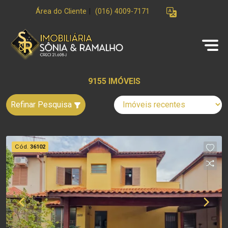
Área do Cliente
|
(016) 4009-7171
9155 IMÓVEIS
Refinar Pesquisa
Cód.
36102