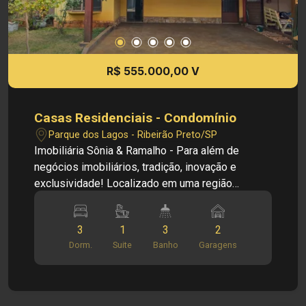
R$ 555.000,00 V
Casas Residenciais - Condomínio
Parque dos Lagos - Ribeirão Preto/SP
Imobiliária Sônia & Ramalho - Para além de
negócios imobiliários, tradição, inovação e
exclusividade! Localizado em uma região
residencial valorizada de Ribeirão Preto, o imóvel
oferece conforto, segurança e praticidade para
3
1
3
2
toda a família. A localização proporciona fácil
Dorm.
Suite
Banho
Garagens
acesso às principais vias da cidade, além da
proximidade com supermercados, comércios,
serviços e demais conveniências para o dia a dia.
Cód.: 36102 Principais Informações do Imóvel: