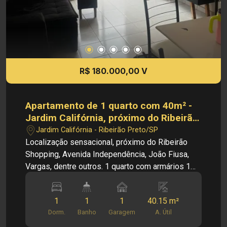
escolas, universidades, comércios e diversos
serviços, além de oferecer fácil acesso às
principais avenidas da cidade. INVESTIMENTO
DE LOCAÇÃO: - R$ 900,00 Cód.: 36094 Imobiliária
Sônia & Ramalho. Para além de negócios
imobiliários, tradição, inovação e exclusividade!
R$ 180.000,00 V
Obs.: A imobiliária se reserva ao direito de alterar
qualquer informação referente aos valores,
dados e disponibilidade de seus imóveis, sem
Apartamento de 1 quarto com 40m² -
aviso prévio.
Jardim Califórnia, próximo do Ribeirão
Shopping
Jardim Califórnia - Ribeirão Preto/SP
Localização sensacional, próximo do Ribeirão
Shopping, Avenida Independência, João Fiusa,
Vargas, dentre outros. 1 quarto com armários 1
sala de tv, jantar, sacada 1 banheiro com blindex,
gabinete 1 cozinha com armários 1 lavanderia 1
1
1
1
40.15 m²
vaga de garagem Prédio pequeno Apartamento
Dorm.
Banho
Garagem
A. Útil
no terceiro andar (escada) Valor do condomínio