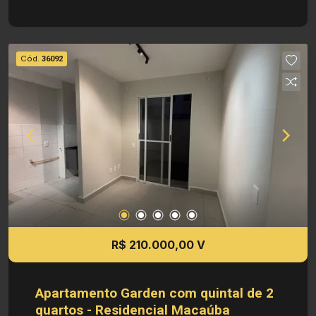
incluso água e gás Investimento de venda:
R$180.000,00 Obs.: A imobiliária se reserva ao
direito de alterar qualquer informação referente
aos valores, dados e disponibilidade de seus
Cód.
36092
imóveis, sem aviso prévio.
R$ 210.000,00 V
Apartamento Garden com quintal de 2
quartos - Residencial Macaúba