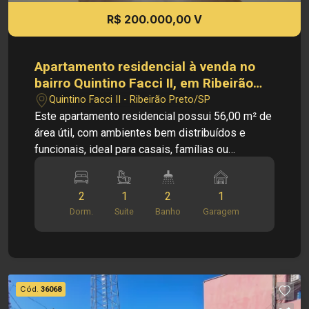
Investimento de Venda: R$ 170.000,00 Obs: A
R$ 200.000,00 V
imobiliária se reserva ao direito de alterar
qualquer informação referente aos valores,
dados e disponibilidade de seus imóveis, sem
Apartamento residencial à venda no
aviso prévio.
bairro Quintino Facci II, em Ribeirão
Preto/SP.
Quintino Facci II - Ribeirão Preto/SP
Este apartamento residencial possui 56,00 m² de
área útil, com ambientes bem distribuídos e
funcionais, ideal para casais, famílias ou
investidores. O imóvel é composto por sala de
estar, sala de jantar, cozinha, 2 quartos e área de
2
1
2
1
serviço, oferecendo um espaço aconchegante e
Dorm.
Suite
Banho
Garagem
confortável para o dia a dia. PRINCIPAIS
INFORMAÇÕES DO IMÓVEL: - Sala; - Sala de
jantar; - Cozinha; - Área de serviço; - 2 quartos,
sendo 1 suíte; - 1 banheiro social; - 1 vaga de
garagem. DIMENSÕES: - 56m² de área útil.
Cód.
36068
LOCALIZAÇÃO PRIVILEGIADA: O Quintino Facci II