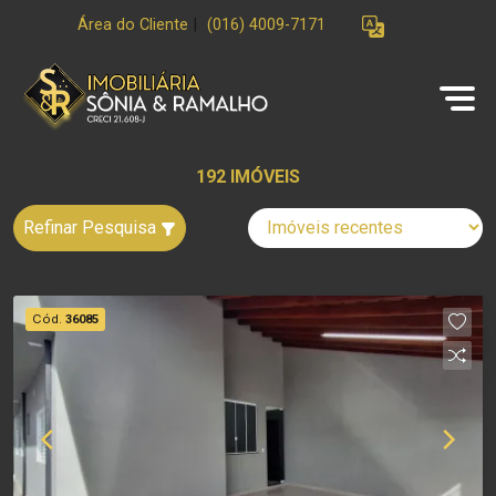
Área do Cliente
|
(016) 4009-7171
192 IMÓVEIS
Refinar Pesquisa
Cód.
36085