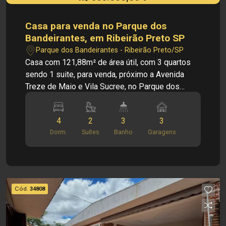
de alterar qualquer informação referente aos
valores, dados e disponibilidade de seus
Casa para venda no Parque dos
imóveis, sem aviso prévio.
Bandeirantes, em Ribeirão Preto SP
Parque dos Bandeirantes - Ribeirão Preto/SP
Casa com 121,88m² de área útil, com 3 quartos
sendo 1 suite, para venda, próximo a Avenida
Treze de Maio e Vila Sucree, no Parque dos
Bandeirantes em Ribeirão Preto/SP. Excelente
Casa em ótima localização, oferece segurança e
4
2
3
3
conforto. Fácil acesso a supermercados,
Dorm.
Suítes
Banho
Garagens
restaurantes, escolas e comércios da cidade
Principais informações do imóvel: - Casa padrão
- Bairro Parque dos Bandeirantes - sala de estar -
sala de jantar - cozinha - 03 quartos - 01 suíte -
banheiro social - área de serviço - amplo quintal -
Cód.
34808
área de churrasco - edícula com 1 suíte - 3 vagas
de garagem Casa acompanha Ventiladores de
teto e ar condicionado Dimensões: - Área