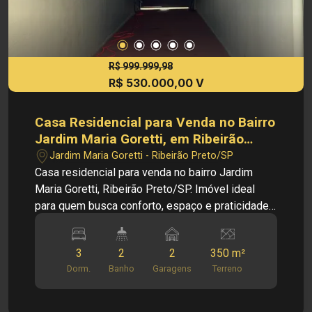
560.000,00 Cód.: V35418 Imobiliária Sônia &
Ramalho. Para além de negócios imobiliários,
tradição, inovação e exclusividade! Obs: A
imobiliária se reserva ao direito de alterar
R$ 999.999,98
R$ 530.000,00 V
qualquer informação referente aos valores,
dados e disponibilidade de seus imóveis, sem
aviso prévio.
Casa Residencial para Venda no Bairro
Jardim Maria Goretti, em Ribeirão
Preto
Jardim Maria Goretti - Ribeirão Preto/SP
Casa residencial para venda no bairro Jardim
Maria Goretti, Ribeirão Preto/SP. Imóvel ideal
para quem busca conforto, espaço e praticidade
em uma região tranquila e bem localizada da
cidade. Com ambientes bem distribuídos, a casa
3
2
2
350 m²
oferece excelente potencial para moradia
Dorm.
Banho
Garagens
Terreno
familiar. Principais informações do imóvel: - Casa
residencial - Bairro Jardim Maria Goretti - Sala de
estar - Cozinha - 03 quartos - Banheiro social -