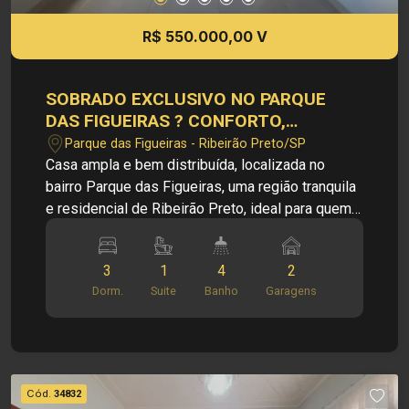
dados e disponibilidade de seus imóveis, sem
aviso prévio.
R$ 550.000,00 V
SOBRADO EXCLUSIVO NO PARQUE
DAS FIGUEIRAS ? CONFORTO,
PRIVACIDADE E LOCALIZAÇÃO NOBRE
Parque das Figueiras - Ribeirão Preto/SP
Casa ampla e bem distribuída, localizada no
bairro Parque das Figueiras, uma região tranquila
e residencial de Ribeirão Preto, ideal para quem
busca conforto, praticidade e fácil acesso aos
principais pontos da cidade. O imóvel oferece
3
1
4
2
ambientes espaçosos e excelente estrutura para
Dorm.
Suite
Banho
Garagens
toda a família, além de área gourmet perfeita para
momentos de lazer e confraternização. Principais
informações do imóvel: - Casa Residencial -
Bairro Parque das Figueiras - Escritório - Sala de
TV - Sala de jantar - Cozinha - Despensa - Copa -
Cód.
34832
03 Quartos, sendo 01 suíte - 04 Banheiros