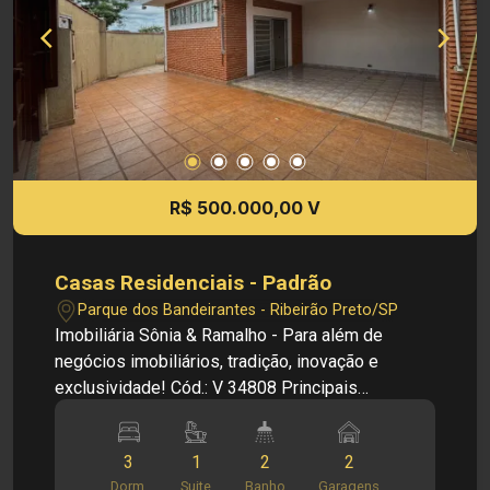
Terreno: 256,00m² - Área Construída: 121,88m²
Investimento de Venda: R$ 565.000,00 Cód.:
Imobiliária Sônia & Ramalho. Para além de
negócios imobiliários, tradição, inovação e
exclusividade! Obs: A imobiliária se reserva ao
direito de alterar qualquer informação referente
aos valores, dados e disponibilidade de seus
imóveis, sem aviso prévio.
R$ 500.000,00 V
Casas Residenciais - Padrão
Parque dos Bandeirantes - Ribeirão Preto/SP
Imobiliária Sônia & Ramalho - Para além de
negócios imobiliários, tradição, inovação e
exclusividade! Cód.: V 34808 Principais
informações do imóvel: - Sala de estar - 2
banheiros - 3 dormitórios (Suíte) - Cozinha - Área
3
1
2
2
de serviço - 2 vagas de garagem - Portão
Dorm.
Suite
Banho
Garagens