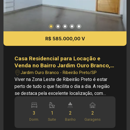
Obs: A imobiliária se reserva ao direito de alterar
qualquer informação referente aos valores,
dados e disponibilidade de seus imóveis, sem
aviso prévio.
R$ 585.000,00 V
Casa Residencial para Locação e
Venda no Bairro Jardim Ouro Branco,
em Ribeirão Preto
Jardim Ouro Branco - Ribeirão Preto/SP
Viver na Zona Leste de Ribeirão Preto é estar
perto de tudo o que facilita o dia a dia. A região
se destaca pela excelente localização, com
acesso rápido ao centro da cidade,
universidades, hospitais e às principais avenidas,
3
1
2
2
oferecendo praticidade, mobilidade urbana e
Dorm.
Suite
Banho
Garagens
qualidade de vida. O imóvel conta com ambientes
amplos e bem planejados, proporcionando