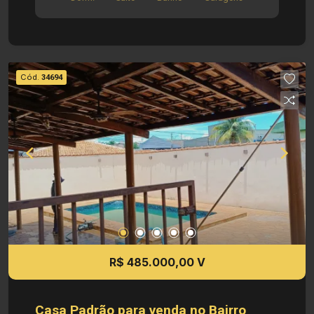
eletronico Informações bônus: - Edícula c/ quarto
e banheiro - Terreno de esquina que pode ser
regularizado para aumento da propriedade
Dimensões: - 310,00 m² área terreno - 142,16 m²
área construída Investimento de Venda: R$
Cód.
34694
500.000,00 Obs.: a imobiliária se reserva o direito
de alterar qualquer informação referente a
valores, dados e disponibilidade de seus
imóveis, sem aviso prévio.
R$ 485.000,00 V
Casa Padrão para venda no Bairro