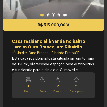
R$ 515.000,00 V
Casa residencial à venda no bairro
Jardim Ouro Branco, em Ribeirão
Preto/SP.
Jardim Ouro Branco - Ribeirão Preto/SP
Esta casa residencial está situada em um terreno
de 120m², oferecendo espaços bem distribuídos
e funcionais para o dia a dia. O imóvel é
composto por sala de estar, cozinha, 3 quartos,
quintal, área gourmet e área de serviço,
3
1
2
2
proporcionando conforto, praticidade e um
Dorm.
Suite
Banho
Garagens
excelente espaço para momentos de lazer e
confraternização com familiares e amigos.
PRINCIPAIS INFORMAÇÕES DO IMÓVEL: - Sala;