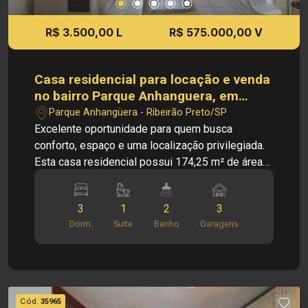
proporcionando mobilidade e qualidade de vida
para toda a família. INVESTIMENTO DE VENDA:
R$ 3.500,00 L
R$ 575.000,00 V
R$ 550.000,00 Cód.: 35999 Imobiliária Sônia &
Ramalho. Para além de negócios imobiliários,
tradição, inovação e exclusividade! Obs.: A
Casa residencial para locação e venda
imobiliária se reserva ao direito de alterar
no bairro Parque Anhanguera, em
qualquer informação referente aos valores,
Ribeirão Preto/SP.
Parque Anhangüera - Ribeirão Preto/SP
dados e disponibilidade de seus imóveis, sem
Excelente oportunidade para quem busca
aviso prévio.
conforto, espaço e uma localização privilegiada.
Esta casa residencial possui 174,25 m² de área
útil e é composta por sala aconchegante, cozinha,
despensa, 3 quartos, área de serviço e quintal,
3
1
2
3
oferecendo ambientes amplos, bem distribuídos
Dorm.
Suite
Banho
Garagens
e ideais para o dia a dia da família. PRINCIPAIS
INFORMAÇÕES DO IMÓVEL: - Sala de estar; -
Sala de jantar; - Cozinha; - Despensa; - 1 banheiro
social; - 3 quartos, sendo 1 suíte; - Área de
serviço; - Corredor lateral; - Quintal; - 3 vagas de
Cód.
35965