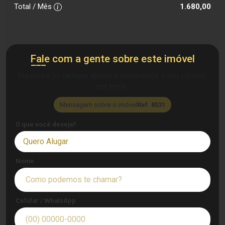
Total / Mês
1.680,00
Fale com a gente sobre este imóvel
Preencha os campos abaixo e retornamos o seu contato
em breve.
Mensagem sobre o imóvel
Ref. 8531
O que você deseja?
Quero Alugar
Nome
Celular / WhatsApp