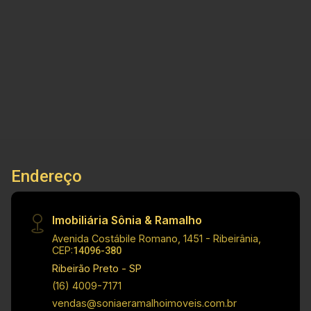
informações do imóvel: - Apartamento Padrão -
Bairro Chácaras Pedro Corrêa de Carvalho - Sala
2
1
1
43m²
ampla - Cozinha - 02 Dormitórios - Banheiro
Dorm.
Banho
Garagem
A. Útil
social - Área de serviço - 01 Vaga de garagem
Dimensões: - 43,06 m² de Área Útil Informações
do Condomínio: - Brinquedoteca - Espaço
Fitness - Salão de Festas - Piscina Adulto -
Piscina Infantil - Solarium - Web Garden - Play
Kids - Portico de Entrada com Guarita - Quadra -
Bicicletário - Churrasqueira Informações Bônus:
Endereço
- Imóvel nas imediações de avenidas, escolas e
supermercados Investimento de Locação: R$
1.200,00 Obs.: como imobiliária, me reservo o
Imobiliária Sônia & Ramalho
direito de alterar qualquer informação referente
Avenida Costábile Romano, 1451 - Ribeirânia,
aos valores, dados e disponibilidade de meus
CEP:
14096-380
imóveis, sem aviso prévio.
Ribeirão Preto - SP
(16) 4009-7171
vendas@soniaeramalhoimoveis.com.br