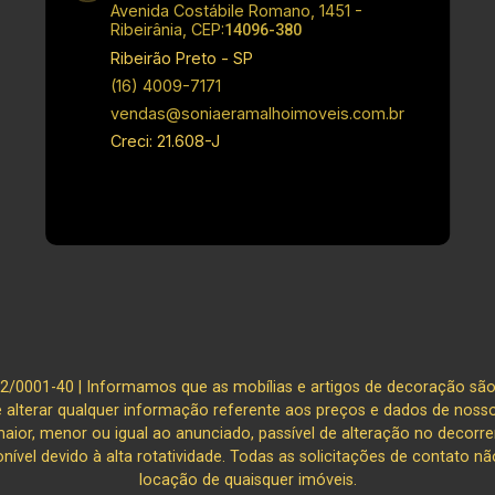
Avenida Costábile Romano, 1451 -
Ribeirânia, CEP:
14096-380
Ribeirão Preto - SP
(16) 4009-7171
vendas@soniaeramalhoimoveis.com.br
Creci: 21.608-J
32/0001-40 | Informamos que as mobílias e artigos de decoração são
e alterar qualquer informação referente aos preços e dados de nosso
ior, menor ou igual ao anunciado, passível de alteração no decorre
onível devido à alta rotatividade. Todas as solicitações de contato 
locação de quaisquer imóveis.