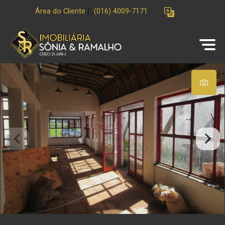
Área do Cliente
|
(016) 4009-7171