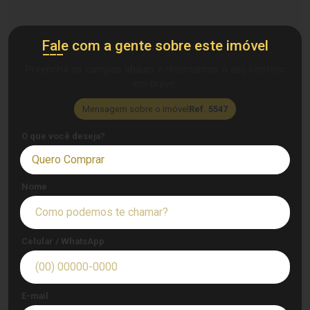
Fale com a gente sobre este imóvel
Preencha os campos abaixo e retornamos o seu contato
em breve.
Mensagem sobre o imóvel
Ref. 5547
O que você deseja?
Quero Comprar
Nome
Celular / WhatsApp
E-mail