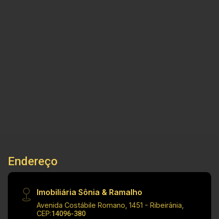
Vila Brasil - Ribeirão Preto/SP
Imobiliária Sônia & Ramalho - Para além de
negócios imobiliários, tradição, inovação e
exclusividade! Cód.: V15774 Principais
informações do imóvel: - Galpão comercial -
Salão amplo - 02 Banheiros Informações do
7
726m²
526m²
290m²
Condomínio: - Galpão nas imeidações da Av. Mal
Banho
Terreno
Const.
A. Útil
Costa e Silva e diversos comércios.
Dimensões: - 726,00m² de Terreno - 290,40m²
de Área útil - 526,18² de Área construída
Investimento de Venda: R$ 1.300.000,00 Obs.: a
imobiliária se reserva o direito de alterar
qualquer informação referente a valores, dados
Endereço
e disponibilidade de seus imóveis, sem aviso
prévio.
Imobiliária Sônia & Ramalho
Avenida Costábile Romano, 1451 - Ribeirânia,
CEP:
14096-380