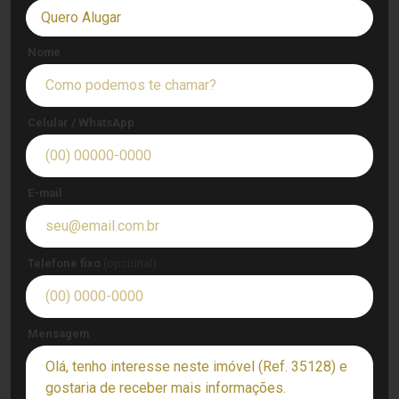
Quero Alugar
Nome
Celular / WhatsApp
E-mail
Telefone fixo
(opcional)
Mensagem