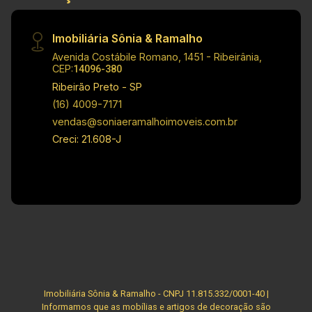
qualquer informação referente a valores, dados
e disponibilidade de seus imóveis, sem aviso
Imobiliária Sônia & Ramalho
prévio.
Avenida Costábile Romano, 1451 - Ribeirânia,
CEP:
14096-380
Ribeirão Preto - SP
(16) 4009-7171
vendas@soniaeramalhoimoveis.com.br
Creci: 21.608-J
Imobiliária Sônia & Ramalho - CNPJ 11.815.332/0001-40 |
Informamos que as mobílias e artigos de decoração são