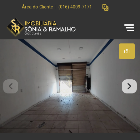
Área do Cliente
|
(016) 4009-7171