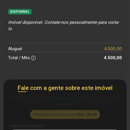
DISPONÍVEL
Imóvel disponível. Contate-nos pessoalmente para visita-
lo
4.500,00
Aluguel
Total / Mês
4.500,00
Fale com a gente sobre este imóvel
Preencha os campos abaixo e retornamos o seu contato
em breve.
Mensagem sobre o imóvel
Ref. 35128
O que você deseja?