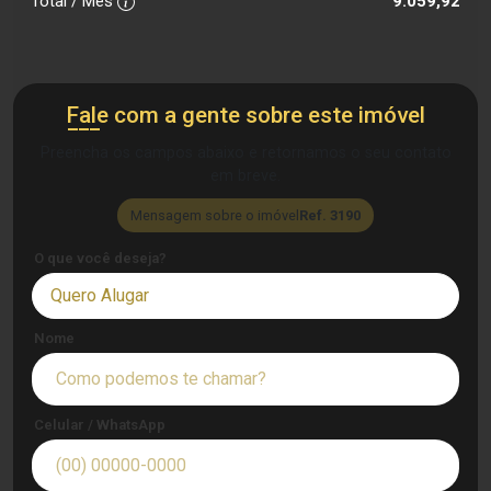
Total / Mês
9.059,92
Fale com a gente sobre este imóvel
Preencha os campos abaixo e retornamos o seu contato
em breve.
Mensagem sobre o imóvel
Ref. 3190
O que você deseja?
Quero Alugar
Nome
Celular / WhatsApp