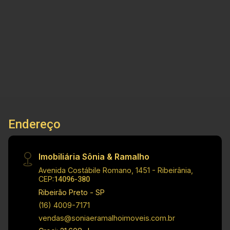
informações do imóvel: - Terreno - Bairro Jardim
Botânico Dimensões: - 1.000,00 m² de terreno
1.000m²
Investimento de locação: R$ 8.000,00 Obs: A
Terreno
imobiliária se reserva ao direito de alterar
qualquer informação referente aos valores,
dados e disponibilidade de seus imóveis, sem
aviso prévio.
Endereço
Imobiliária Sônia & Ramalho
Avenida Costábile Romano, 1451 - Ribeirânia,
CEP:
14096-380
Ribeirão Preto - SP
(16) 4009-7171
vendas@soniaeramalhoimoveis.com.br