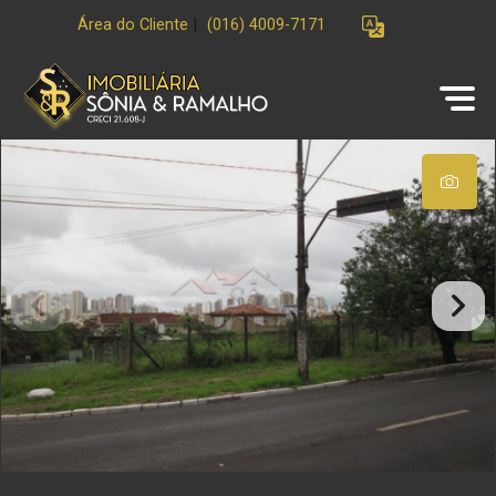
Área do Cliente
|
(016) 4009-7171