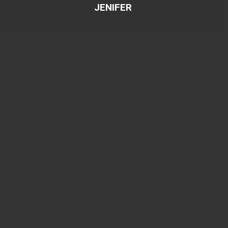
JENIFER
Cód.
30007