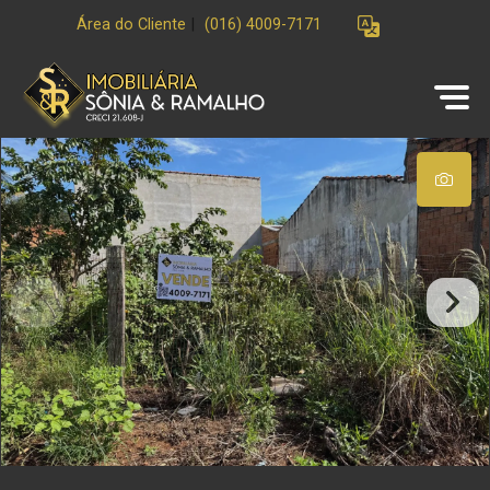
Área do Cliente
|
(016) 4009-7171