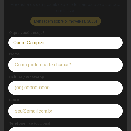
Preencha os campos abaixo e retornamos o seu contato
em breve.
Mensagem sobre o imóvel
Ref. 30004
O que você deseja?
Quero Comprar
Nome
Celular / WhatsApp
E-mail
Telefone fixo
(opcional)