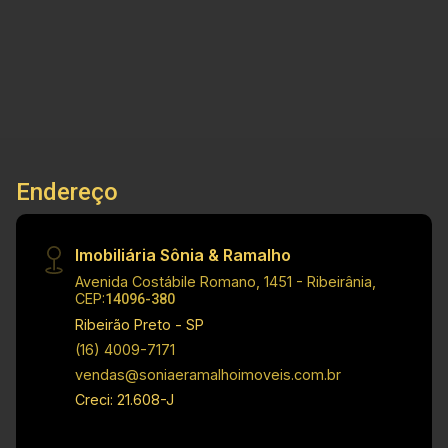
75.000,00 Obs.: como imobiliária, me reservo o
Terreno
direito de alterar qualquer informação referente
aos valores, dados e disponibilidade de meus
imóveis, sem aviso prévio.
Endereço
Imobiliária Sônia & Ramalho
Avenida Costábile Romano, 1451 - Ribeirânia,
CEP:
14096-380
Ribeirão Preto - SP
(16) 4009-7171
vendas@soniaeramalhoimoveis.com.br
Creci: 21.608-J