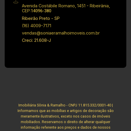
Próximo a comércios, escolas e serviços - Fácil
Avenida Costábile Romano, 1451 - Ribeirânia,
acesso ao centro de Jardinópolis - Região com
CEP:
14096-380
bom potencial de valorização Investimento de
Ribeirão Preto - SP
Venda: R$ 220.000,00 Cód.: 35084 Imobiliária
(16) 4009-7171
Sônia & Ramalho. Para além de negócios
vendas@soniaeramalhoimoveis.com.br
imobiliários, tradição, inovação e exclusividade!
Creci: 21.608-J
Obs.: A imobiliária se reserva ao direito de
alterar qualquer informação referente aos
valores, dados e disponibilidade de seus
imóveis, sem aviso prévio.
Imobiliária Sônia & Ramalho - CNPJ 11.815.332/0001-40 |
Informamos que as mobílias e artigos de decoração são
meramente ilustrativos, exceto nos casos de imóveis
mobiliados. Reservamos o direito de alterar qualquer
informação referente aos preços e dados de nossos