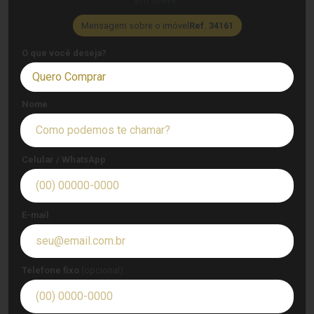
em breve.
Mensagem sobre o imóvel
Ref. 34161
O que você deseja?
Quero Comprar
Nome
Celular / WhatsApp
E-mail
Telefone fixo
(opcional)