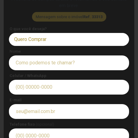
em breve.
Mensagem sobre o imóvel
Ref. 33313
O que você deseja?
Quero Comprar
Nome
Celular / WhatsApp
E-mail
Telefone fixo
(opcional)