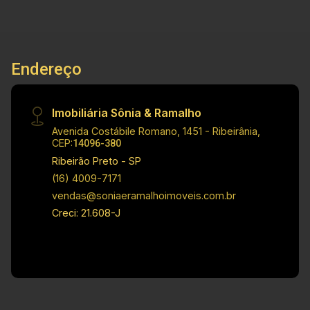
Área Terreno: 62.86 m² Área Edificação Principal:
79.21 m² Confira!
Endereço
Imobiliária Sônia & Ramalho
Avenida Costábile Romano, 1451 - Ribeirânia,
CEP:
14096-380
Ribeirão Preto - SP
(16) 4009-7171
vendas@soniaeramalhoimoveis.com.br
Creci: 21.608-J