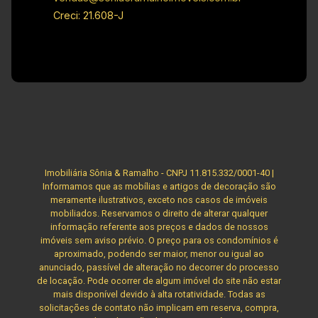
de jogos - Brinquedoteca - Pet place - Áreas
Creci: 21.608-J
verdes Investimento de condominio: R$ 450,00
Investimento de Venda: R$ 280.000,00 Obs: A
imobiliária se reserva ao direito de alterar
qualquer informação referente aos valores,
dados e disponibilidade de seus imóveis, sem
aviso prévio.
Imobiliária Sônia & Ramalho - CNPJ 11.815.332/0001-40 |
Informamos que as mobílias e artigos de decoração são
meramente ilustrativos, exceto nos casos de imóveis
mobiliados. Reservamos o direito de alterar qualquer
informação referente aos preços e dados de nossos
imóveis sem aviso prévio. O preço para os condomínios é
aproximado, podendo ser maior, menor ou igual ao
anunciado, passível de alteração no decorrer do processo
de locação. Pode ocorrer de algum imóvel do site não estar
mais disponível devido à alta rotatividade. Todas as
solicitações de contato não implicam em reserva, compra,