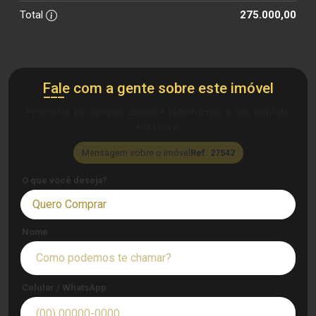
Total
275.000,00
Fale com a gente sobre este imóvel
Preencha os campos abaixo e retornamos o seu contato
em breve.
Mensagem sobre o imóvel
Ref. 27542
O que você deseja?
Quero Comprar
Nome
Celular / WhatsApp