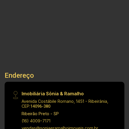
informações do imóvel: - Apartamento novo em
condomínio padrão - Bairro Recreio das Acacias
2
1
1
47m²
- Sala de estar ampla - Cozinha planejada - 02
Dorm.
Banho
Garagem
A. Útil
Dormitórios - 01 Banheiros - Área de serviço -
01 Vagas de garagem coberta Dimensões: -
Area Util: 47,00 m² Informações Bônus: -
Apartamento Novo - Sala ampla com painel
ripado - Sacada com churrasqueira - Quarto com
Ventilador - Cozinha modulada - Banheiro com
box até o teto Localização privilegiada: -
Endereço
Situado no Condomínio Flor de Lotus, em
Ribeirão Preto, área tranquila e residencial -
Próximo ao Novo Shopping - Fácil acesso a
Imobiliária Sônia & Ramalho
saida da cidade, supermercados, restaurantes e
Avenida Costábile Romano, 1451 - Ribeirânia,
comércios de Bonfim Paulista - Principais
CEP:
14096-380
informações do condomínio: - Portaria 24h -
Ribeirão Preto - SP
Elevadores - Áreas de lazer - Piscinas - Salão
(16) 4009-7171
de festas - Churrasqueira - Playground - Salão
vendas@soniaeramalhoimoveis.com.br