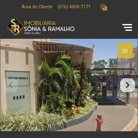
Área do Cliente
|
(016) 4009-7171