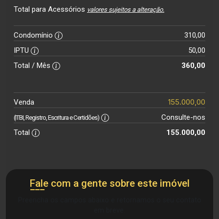
Total para Acessórios
valores sujeitos a alteração.
Condomínio
310,00
IPTU
50,00
Total / Mês
360,00
155.000,00
Venda
Consulte-nos
(ITBI, Registro, Escritura e Certidões)
Total
155.000,00
Fale com a gente sobre este imóvel
Preencha os campos abaixo e retornamos o seu contato
em breve.