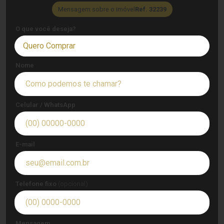
Mensagem sobre o imóvel
Ref. 32239
O que você deseja?
Quero Comprar
Nome
Celular / WhatsApp
E-mail
Telefone fixo
(opcional)
Mensagem