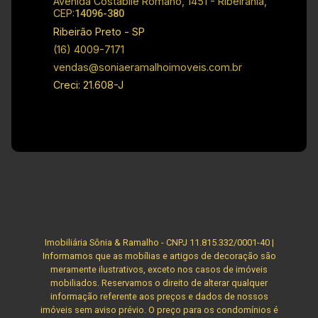
Avenida Costábile Romano, 1451 - Ribeirânia,
120.000,00 Investimento de Condomínio: R$
CEP:
14096-380
225,00 Cód.: V32257 Obs.: como imobiliária, me
Ribeirão Preto - SP
reservo o direito de alterar qualquer informação
(16) 4009-7171
referente aos valores, dados e disponibilidade
vendas@soniaeramalhoimoveis.com.br
de meus imóveis, sem aviso prévio.
Creci: 21.608-J
Imobiliária Sônia & Ramalho - CNPJ 11.815.332/0001-40 |
Informamos que as mobílias e artigos de decoração são
meramente ilustrativos, exceto nos casos de imóveis
mobiliados. Reservamos o direito de alterar qualquer
informação referente aos preços e dados de nossos
imóveis sem aviso prévio. O preço para os condomínios é