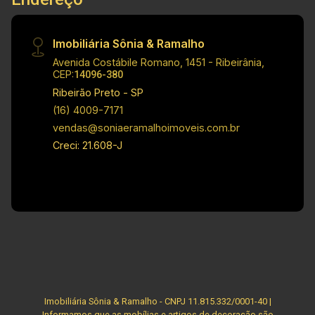
prévio.
Imobiliária Sônia & Ramalho
Avenida Costábile Romano, 1451 - Ribeirânia,
CEP:
14096-380
Ribeirão Preto - SP
(16) 4009-7171
vendas@soniaeramalhoimoveis.com.br
Creci: 21.608-J
Imobiliária Sônia & Ramalho - CNPJ 11.815.332/0001-40 |
Informamos que as mobílias e artigos de decoração são