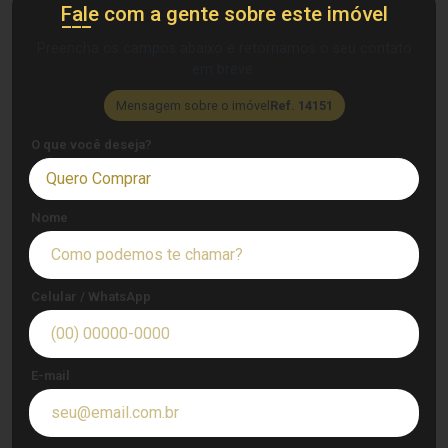
Fale com a gente sobre este imóvel
Preencha os campos abaixo e retornamos o seu contato
em breve.
Mensagem sobre o imóvel
Ref. 14151
O que você deseja?
Quero Comprar
Nome
Celular / WhatsApp
E-mail