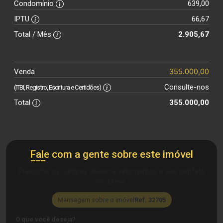
Condomínio
639,00
IPTU
66,67
Total / Mês
2.905,67
355.000,00
Venda
Consulte-nos
(ITBI, Registro, Escritura e Certidões)
Total
355.000,00
Fale com a gente sobre este imóvel
Preencha os campos abaixo e retornamos o seu contato
em breve.
Mensagem sobre o imóvel
Ref. 32705
O que você deseja?