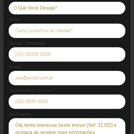
O Que Você Deseja?
Nome
Celular / WhatsApp
E-mail
Telefone fixo
(opcional)
Mensagem