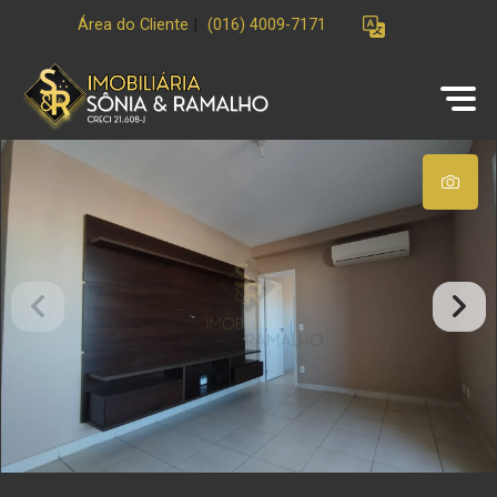
Área do Cliente
|
(016) 4009-7171