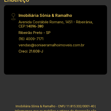
qualquer informação referente aos valores,
dados e disponibilidade de seus imóveis, sem
aviso prévio.
Imobiliária Sônia & Ramalho
Avenida Costábile Romano, 1451 - Ribeirânia,
CEP:
14096-380
Ribeirão Preto - SP
(16) 4009-7171
vendas@soniaeramalhoimoveis.com.br
Creci: 21.608-J
Imobiliária Sônia & Ramalho - CNPJ 11.815.332/0001-40 |
Informamos que as mobílias e artigos de decoração são