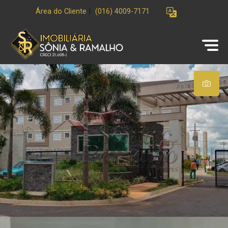
Área do Cliente
|
(016) 4009-7171