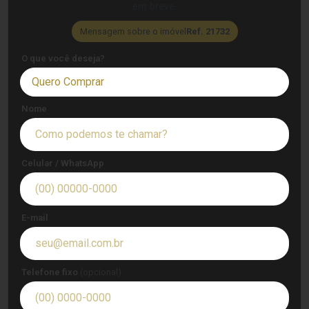
em breve.
Mensagem sobre o imóvel
Ref. 21732
O que você deseja?
Quero Comprar
Nome
Celular / WhatsApp
E-mail
Telefone fixo
(opcional)