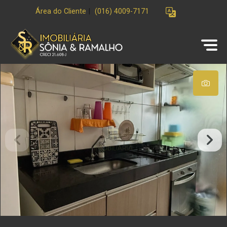
Área do Cliente
|
(016) 4009-7171