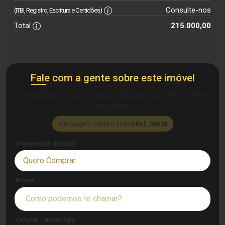
Consulte-nos
(ITBI, Registro, Escritura e Certidões)
Total
215.000,00
Fale com a gente sobre este imóvel
Preencha os campos abaixo e retornamos o seu contato
em breve.
Mensagem sobre o imóvel
Ref. 30528
O que você deseja?
Quero Comprar
Nome
Celular / WhatsApp