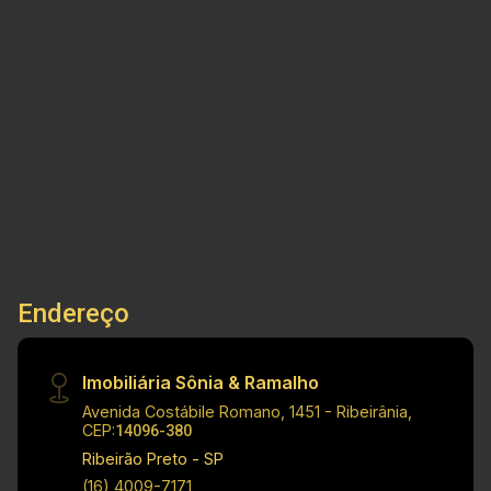
exclusividade! Cód.: V 32394 Principais
informações do imóvel: - 2 banheiros - 2
dormitórios (Sendo 1 suíte) - Sala dois
2
2
1
57m²
ambientes - Cozinha planejada - Área de serviço
Dorm.
Banho
Garagem
A. Útil
- 01 vaga de garagem - Moveis planejado em
todos ambiente - 02 Ar condicionado
Informações do Condomínio: - Piscina -
Academia - Playground - Pet place -
Churrasqueira - Salão de festa - Quadra de volei
- Campo de futebol - Elevadores - Portaria 24
horas. Dimensões: - 57,00m² área útil
Endereço
Investimento de Venda: R$ 350.000,00 Obs.: a
imobiliária se reserva o direito de alterar
qualquer informação referente a valores, dados
Imobiliária Sônia & Ramalho
e disponibilidade de seus imóveis, sem aviso
Avenida Costábile Romano, 1451 - Ribeirânia,
prévio.
CEP:
14096-380
Ribeirão Preto - SP
(16) 4009-7171