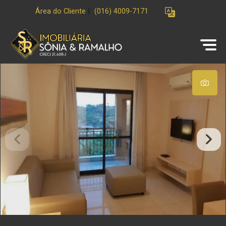
Área do Cliente
|
(016) 4009-7171