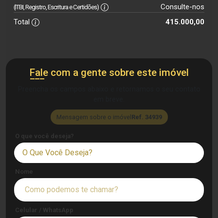
Consulte-nos
(ITBI, Registro, Escritura e Certidões)
Total
415.000,00
Fale com a gente sobre este imóvel
Preencha os campos abaixo e retornamos o seu contato
em breve.
Mensagem sobre o imóvel
Ref. 34939
O que você deseja?
O Que Você Deseja?
Nome
Celular / WhatsApp