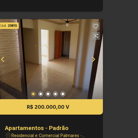
de alterar qualquer informação
referente a valores, dados e
disponibilidade de seus imóveis, sem
Cód.
20815
aviso prév
R$ 200.000,00 V
Apartamentos - Padrão
Residencial e Comercial Palmares -