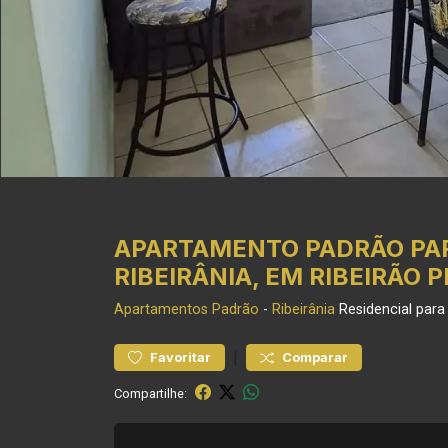
APARTAMENTO PADRÃO PAR
RIBEIRÂNIA, EM RIBEIRÃO 
Apartamentos
Padrão
-
Ribeirânia
Residencial para
|
Favoritar
Comparar
Compartilhe: