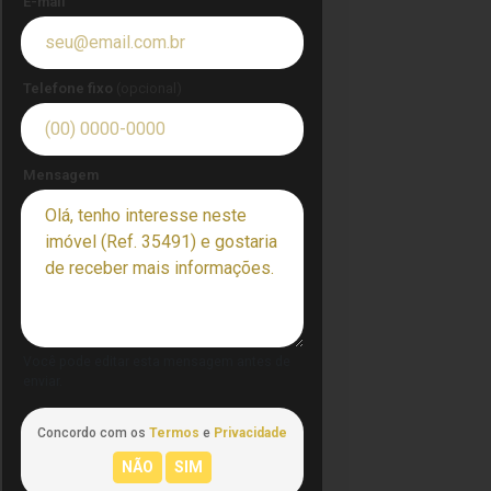
E-mail
Telefone fixo
(opcional)
Mensagem
Você pode editar esta mensagem antes de
enviar.
Concordo com os
Termos
e
Privacidade