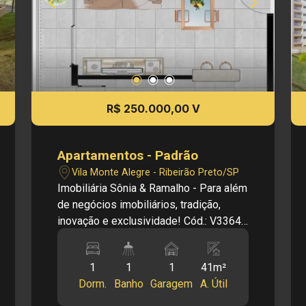
R$ 250.000,00 V
Apartamentos - Padrão
Vila Monte Alegre - Ribeirão Preto/SP
Imobiliária Sônia & Ramalho - Para além
de negócios imobiliários, tradição,
inovação e exclusividade! Cód.: V33640
Principais informações do imóvel: -
Sala dois ambientes - Sacada -
1
1
1
41m²
Banheiro social - 1 dormitório - Cozinha
Dorm.
Banho
Garagem
A. Útil
- Lavanderia - 1 vaga de garagem
Dimensões: - 41,00m² área útil