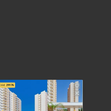
Cód.
29176