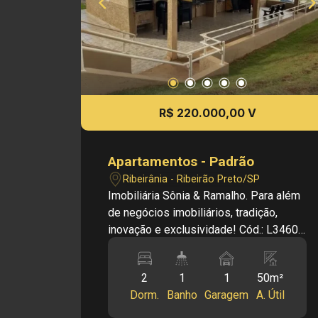
R$ 220.000,00 V
Apartamentos - Padrão
Ribeirânia - Ribeirão Preto/SP
Imobiliária Sônia & Ramalho. Para além
de negócios imobiliários, tradição,
inovação e exclusividade! Cód.: L34609
Principais informações do imóvel: -
Apartamento padrão na Lagoinha - 2
2
1
1
50m²
dormitórios - Sala - Cozinha americana
Dorm.
Banho
Garagem
A. Útil
- Banheiro social - Área de serviço -
Aquecedor a gás - Completo em