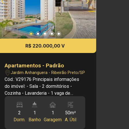
R$ 220.000,00 V
Apartamentos - Padrão
Jardim Anhanguera - Ribeirão Preto/SP
Cód.: V29176 Principais informações
do imóvel: - Sala - 2 dormitórios -
Cozinha - Lavanderia - 1 vaga de
garagem Informações do Condomínio: -
Piscina - Academia - Areia de churrasco
2
1
1
50m²
Dimensões: - 50,00m² área útil
Dorm.
Banho
Garagem
A. Útil
Investimento de Venda: R$ 220.000,00
Obs.: a imobiliária se reserva o direito