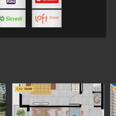
Cód.
33640