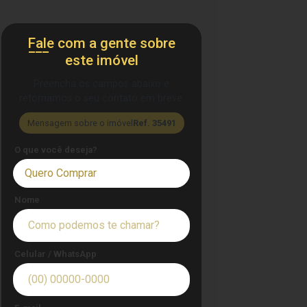
Fale com a gente sobre
este imóvel
Preencha os campos abaixo e
retornamos o seu contato em breve.
Mensagem sobre o imóvel
Ref. 35491
O que você deseja?
Quero Comprar
Nome
Celular / WhatsApp