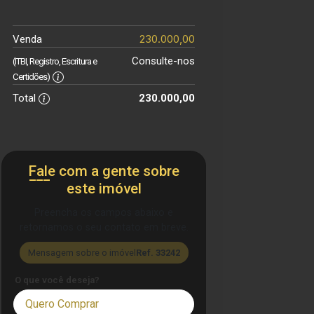
230.000,00
Venda
Consulte-nos
(ITBI, Registro, Escritura e
Certidões)
Total
230.000,00
Fale com a gente sobre
este imóvel
Preencha os campos abaixo e
retornamos o seu contato em breve.
Mensagem sobre o imóvel
Ref. 33242
O que você deseja?
Quero Comprar