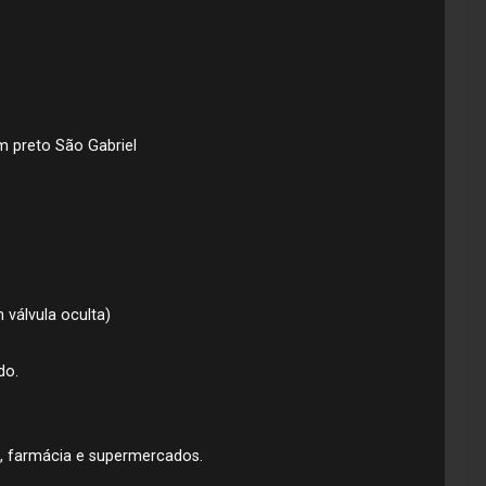
m preto São Gabriel
válvula oculta)
do.
s, farmácia e supermercados.