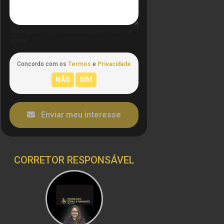
Você pode editar esta mensagem antes de
enviar.
Concordo com os
Termos
e
Privacidade
Enviar meu interesse
CORRETOR RESPONSÁVEL