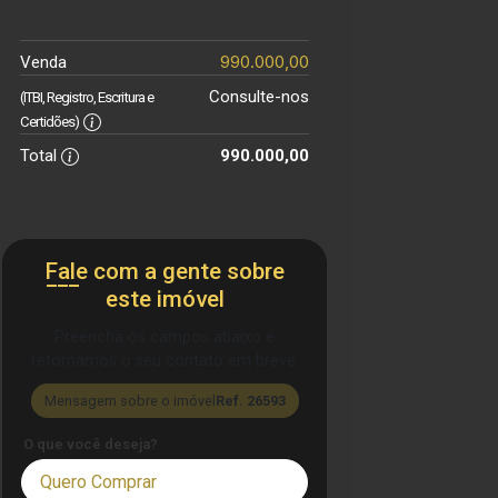
990.000,00
Venda
Consulte-nos
(ITBI, Registro, Escritura e
Certidões)
Total
990.000,00
Fale com a gente sobre
este imóvel
Preencha os campos abaixo e
retornamos o seu contato em breve.
Mensagem sobre o imóvel
Ref. 26593
O que você deseja?
Quero Comprar