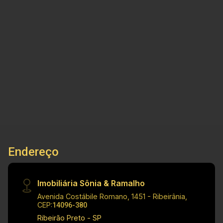
negócios imobiliários, tradição, inovação e
exclusividade! Cód.: V 34252 Principais
informações do imóvel: - Sala com pé direito
alto - 3 Suítes, sendo uma master com closet -
3
5
4
250m²
Cozinha planejada com ilha, cooktop e armários
Dorm.
Banho
Garagens
Terreno
sob medida - Varanda gourmet com
churrasqueira - Piscina com hidromassagem e
banheiro externo - Preparação para ar-
condicionado em todos os cômodos - Área de
serviço funcional - Todos os ambientes já com
móveis planejados - Garagem para 4 carros (2
cobertas) Dimensões: - 250,00 m² área terreno -
Endereço
164,00 m² área construída Investimento de
Venda: R$ 1.350.000,00 Obs.: a imobiliária se
reserva o direito de alterar qualquer informação
Imobiliária Sônia & Ramalho
referente a valores, dados e disponibilidade de
Avenida Costábile Romano, 1451 - Ribeirânia,
seus imóveis, sem aviso prévio.
CEP:
14096-380
Ribeirão Preto - SP