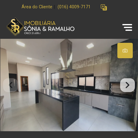
Área do Cliente
|
(016) 4009-7171