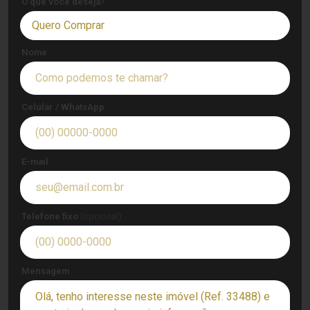
O que você deseja?
Quero Comprar
Nome
Celular / WhatsApp
E-mail
Telefone fixo
(opcional)
Mensagem