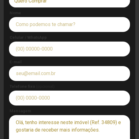
Quero Comprar
Nome
Celular / WhatsApp
E-mail
Telefone fixo
(opcional)
Mensagem