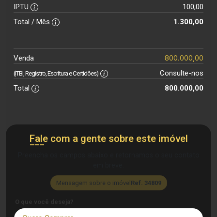
IPTU
100,00
Total / Mês
1.300,00
800.000,00
Venda
Consulte-nos
(ITBI, Registro, Escritura e Certidões)
Total
800.000,00
Fale com a gente sobre este imóvel
Preencha os campos abaixo e retornamos o seu contato
em breve.
Mensagem sobre o imóvel
Ref. 34809
O que você deseja?