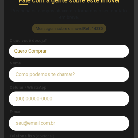
Fale com a gente sobre este imóvel
Preencha os campos abaixo e retornamos o seu contato
em breve.
Mensagem sobre o imóvel
Ref. 14230
O que você deseja?
Quero Comprar
Nome
Celular / WhatsApp
E-mail
Telefone fixo
(opcional)