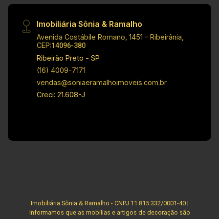
Imobiliária Sônia & Ramalho
Avenida Costábile Romano, 1451 - Ribeirânia,
CEP:
14096-380
Ribeirão Preto - SP
(16) 4009-7171
vendas@soniaeramalhoimoveis.com.br
Creci: 21.608-J
Imobiliária Sônia & Ramalho - CNPJ 11.815.332/0001-40 |
Informamos que as mobílias e artigos de decoração são