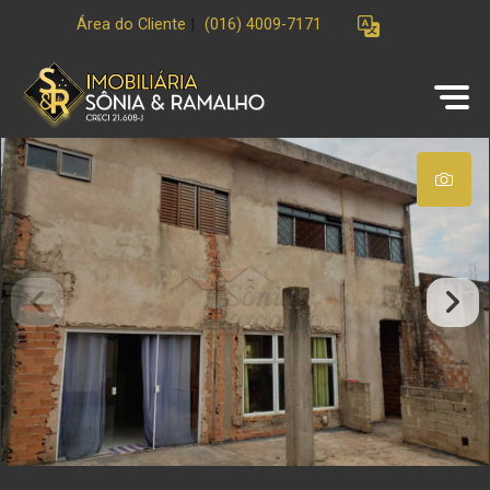
Área do Cliente
|
(016) 4009-7171