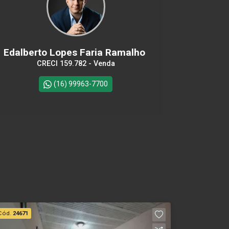
Edalberto Lopes Faria Ramalho
CRECI 159.782 - Venda
(16) 99963-7700
Cód.
24671