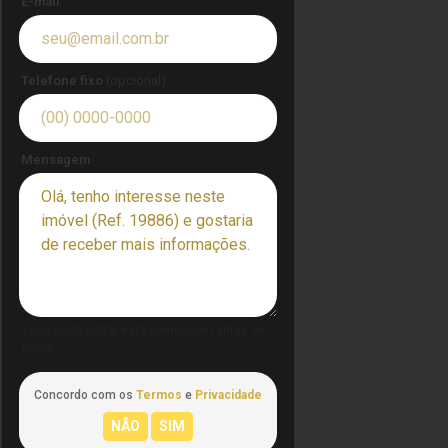
E-mail
Telefone fixo
(opcional)
Mensagem
Você pode editar esta mensagem antes de
enviar.
Concordo com os
Termos
e
Privacidade