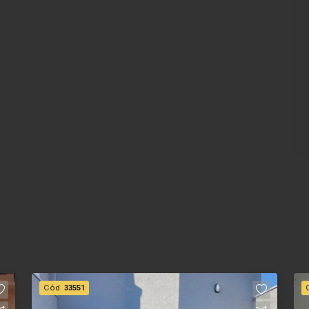
Cód.
33551