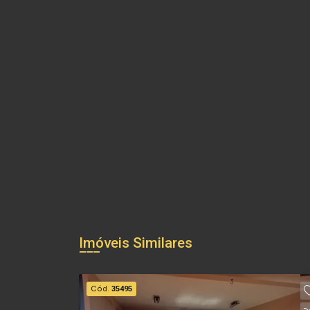
Imóveis Similares
Cód.
35495