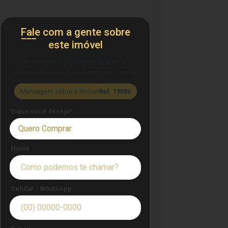
Fale com a gente sobre
este imóvel
Preencha os campos abaixo e
retornamos o seu contato em breve.
Mensagem sobre o imóvel
Ref. 19886
O que você deseja?
Quero Comprar
Nome
Celular / WhatsApp