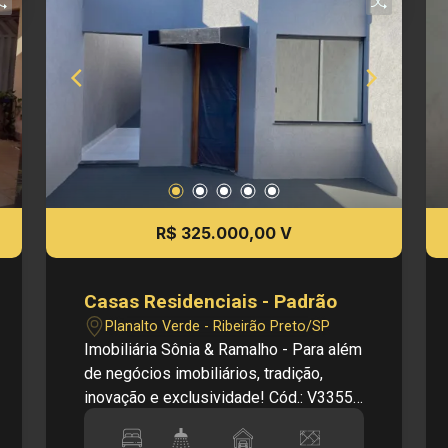
R$ 325.000,00 V
Casas Residenciais - Padrão
Planalto Verde - Ribeirão Preto/SP
Imobiliária Sônia & Ramalho - Para além
de negócios imobiliários, tradição,
inovação e exclusividade! Cód.: V33551
Principais informações do imóvel: -
Sala dois ambientes - Banheiro social -