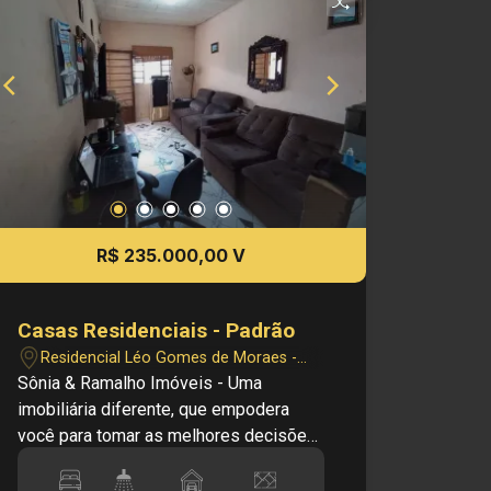
R$ 235.000,00 V
Casas Residenciais - Padrão
Residencial Léo Gomes de Moraes -
Ribeirão Preto/SP
Sônia & Ramalho Imóveis - Uma
imobiliária diferente, que empodera
você para tomar as melhores decisões.
;) Código do Imóvel: V24671 Imagine
os benefícios de investir e/ou morar