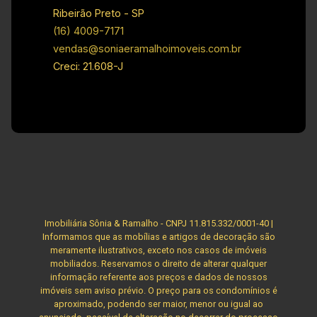
inovação e exclusividade! Obs: A imobiliária se
Ribeirão Preto - SP
reserva ao direito de alterar qualquer informação
(16) 4009-7171
referente aos valores, dados e disponibilidade
vendas@soniaeramalhoimoveis.com.br
de seus imóveis, sem aviso prévio.
Creci: 21.608-J
Imobiliária Sônia & Ramalho - CNPJ 11.815.332/0001-40 |
Informamos que as mobílias e artigos de decoração são
meramente ilustrativos, exceto nos casos de imóveis
mobiliados. Reservamos o direito de alterar qualquer
informação referente aos preços e dados de nossos
imóveis sem aviso prévio. O preço para os condomínios é
aproximado, podendo ser maior, menor ou igual ao