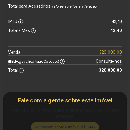
Total para Acessórios
valores sujeitos a alteração.
IPTU
42,40
Total / Mês
42,40
320.000,00
Venda
Consulte-nos
(ITBI, Registro, Escritura e Certidões)
Total
320.000,00
Fale com a gente sobre este imóvel
Preencha os campos abaixo e retornamos o seu contato
em breve.
Mensagem sobre o imóvel
Ref. 6447