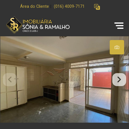
Área do Cliente
|
(016) 4009-7171