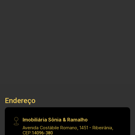
Preto/SP
Casa com 47,00m² de área construida com 2
quartos para venda, próximo à Av. Dom pedro -
Bairro Jardim Doutor Paulo Gomes Romeu,
Ribeirão Preto/SP. Imóvel com terreno amplo e
próximo de farmácias, mercados e comercios
2
1
2
200m²
Principais informações do imóvel: - Casa padrão
Dorm.
Banho
Garagens
Terreno
- Bairro Jardim Doutor Paulo Gomes Romeu - 2
Dormitórios - 1 Lavabo - Quintal amplo - 2
Vagas de garagem Dimensões: - Área terreno:
200,00m² - Área construida: 47,00m²
Localização privilegiada: - Situado no Jardim
Doutor Paulo Gomes Romeu, área tranquila e
residencial - Próximo a Av. Dom Pedro I - Fácil
Endereço
acesso a supermercados, restaurantes, escolas
e comércios da cidade Investimento de venda:
R$ 250.000,00 Investimento de IPTU: R$ 76,00
Imobiliária Sônia & Ramalho
Cód.: V35401 Imobiliária Sônia & Ramalho. Para
Avenida Costábile Romano, 1451 - Ribeirânia,
além de negócios imobiliários, tradição,
CEP:
14096-380