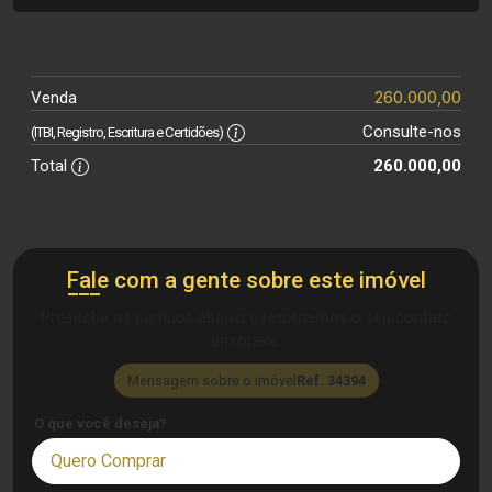
260.000,00
Venda
Consulte-nos
(ITBI, Registro, Escritura e Certidões)
Total
260.000,00
Fale com a gente sobre este imóvel
Preencha os campos abaixo e retornamos o seu contato
em breve.
Mensagem sobre o imóvel
Ref. 34394
O que você deseja?
Quero Comprar