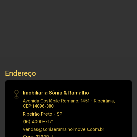
informações do imóvel: - Casa Padrão - Bairro
Jardim Paulista - 02 Salas - Cozinha - 03
3
2
4
137m²
Dormmitórios - 01 Banheiro - Área de serviço -
Dorm.
Banho
Garagens
Const.
04 Vagas de garagem Dimensões: - 136,80 m²
de área util Informações Bônus: - Imóvel nas
imediações de avenidas, escolas e
supermercados Investimento de Locação: R$
1.600,00 Investimento de Venda: R$ 320.000,00
Investimento de IPTU: R$ 92,20 Obs.: a
imobiliária se reserva o direito de alterar
Endereço
qualquer informação referente a valores, dados
e disponibilidade de seus imóveis, sem aviso
prévio.
Imobiliária Sônia & Ramalho
Avenida Costábile Romano, 1451 - Ribeirânia,
CEP:
14096-380
Ribeirão Preto - SP
(16) 4009-7171
vendas@soniaeramalhoimoveis.com.br
Creci: 21.608-J