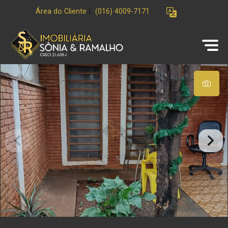
Área do Cliente
|
(016) 4009-7171