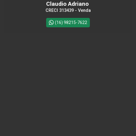
Claudio Adriano
CRECI 313439 - Venda
(16) 98215-7622
Cód.
25432