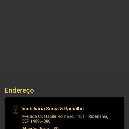
Sônia & Ramalho Imóveis ? Sou uma imobiliária
diferente, que te empodera para tomar as
melhores decisões. ;) Cód.: 27885 Principais
informações do imóvel: - Sobrado no bairro Alto
do Ipiranga - Ribeirão Preto SP - 01 sala
4
3
3
208m²
comercial - 04 dormitórios - 01 suíte - 03
Dorm.
Banho
Garagens
Terreno
banheiros - 02 salas - Cozinha integrada com
sala de jantar - Ampla área de serviço - 03
vagas de garagem Observação: Precisa de
reforma. Dimensões: - 208,38m² Terreno -
189,00m² Área Construída Investimento venda:
R$ 310.000,00 Obs.: como imobiliária, me
reservo o direito de alterar qualquer informação
Endereço
referente aos valores, dados e disponibilidade
Imobiliária Sônia & Ramalho
Avenida Costábile Romano, 1451 - Ribeirânia,
CEP:
14096-380
Ribeirão Preto - SP