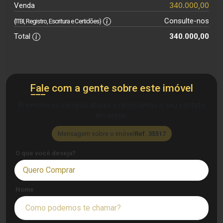
340.000,00
Venda
Consulte-nos
(ITBI, Registro, Escritura e Certidões)
Total
340.000,00
Fale com a gente sobre este imóvel
Preencha os campos abaixo e retornamos o seu contato
em breve.
Mensagem sobre o imóvel
Ref. 35517
O que você deseja?
Quero Comprar
Nome