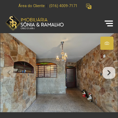
Área do Cliente
|
(016) 4009-7171