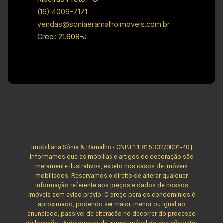
(16) 4009-7171
vendas@soniaeramalhoimoveis.com.br
Creci: 21.608-J
Imobiliária Sônia & Ramalho - CNPJ 11.815.332/0001-40 |
Informamos que as mobílias e artigos de decoração são
meramente ilustrativos, exceto nos casos de imóveis
mobiliados. Reservamos o direito de alterar qualquer
informação referente aos preços e dados de nossos
imóveis sem aviso prévio. O preço para os condomínios é
aproximado, podendo ser maior, menor ou igual ao
anunciado, passível de alteração no decorrer do processo
de locação. Pode ocorrer de algum imóvel do site não estar