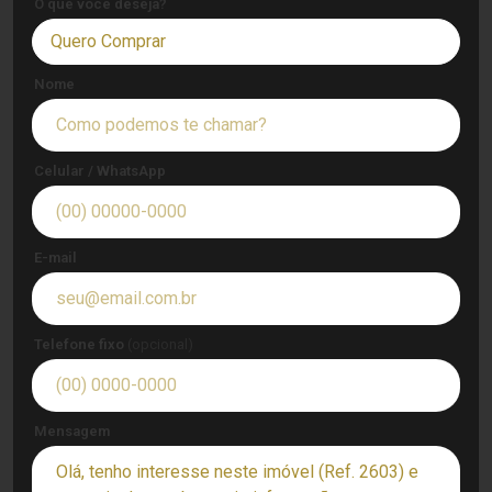
O que você deseja?
Quero Comprar
Nome
Celular / WhatsApp
E-mail
Telefone fixo
(opcional)
Mensagem