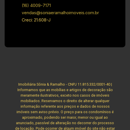
Investimento de venda: R$ 540.000,00
(16) 4009-7171
Investimento de condomínio: R$ 600,00 Obs: A
vendas@soniaeramalhoimoveis.com.br
imobiliária se reserva ao direito de alterar
Creci: 21.608-J
qualquer informação referente aos valores,
dados e disponibilidade de seus imóveis, sem
aviso prévio.
Imobiliária Sônia & Ramalho - CNPJ 11.815.332/0001-40 |
Informamos que as mobílias e artigos de decoração são
meramente ilustrativos, exceto nos casos de imóveis
mobiliados. Reservamos o direito de alterar qualquer
informação referente aos preços e dados de nossos
imóveis sem aviso prévio. O preço para os condomínios é
aproximado, podendo ser maior, menor ou igual ao
anunciado, passível de alteração no decorrer do processo
de locação. Pode ocorrer de algum imóvel do site não estar