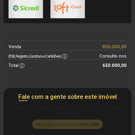
650.000,00
Venda
Consulte-nos
(ITBI, Registro, Escritura e Certidões)
Total
650.000,00
Fale com a gente sobre este imóvel
Preencha os campos abaixo e retornamos o seu contato
em breve.
Mensagem sobre o imóvel
Ref. 2603