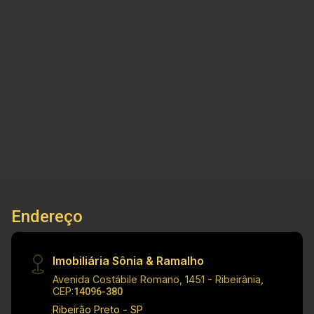
diferente, que te empodera para tomar as
melhores decisões. Casa Térrea para Locação
no Bairro Jardim Zara, no Condomínio Cidade da
Criança, em Ribeirão Preto Cód.: 26018
3
3
2
178m²
Principais informações do imóvel: - Casa térrea
Dorm.
Banho
Garagens
Terreno
- Bairro Jardim Zara - Condomínio Cidade da
criança - Sala ampla - Cozinha planejada - 3
Dormitórios, sendo 2 suítes - Banheiro social -
Área de serviço - 4 vagas de garagem
Dimensões: - 178 m² de terreno - 90 m² de área
construída Informações bônus: - Condomínio
nas imediações de escola, pizzaria e
Endereço
supermercado - Escritório - Coifa - Mobília não
inclusa - Box - Armários embutidos - Ar
condicionado - Jardim de inverno Principais
Imobiliária Sônia & Ramalho
informações do condomínio: - Portaria 24 horas
Avenida Costábile Romano, 1451 - Ribeirânia,
- Salão de festas - Piscina - Churrasqueira
CEP:
14096-380
Investimento de locação: R$ 2.500,00
Ribeirão Preto - SP