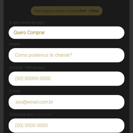
em breve.
Mensagem sobre o imóvel
Ref. 15506
O que você deseja?
Quero Comprar
Nome
Celular / WhatsApp
E-mail
Telefone fixo
(opcional)